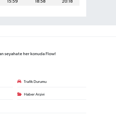
15:59
18:58
20:18
dan seyahate her konuda Flow!
Trafik Durumu
Haber Arşivi