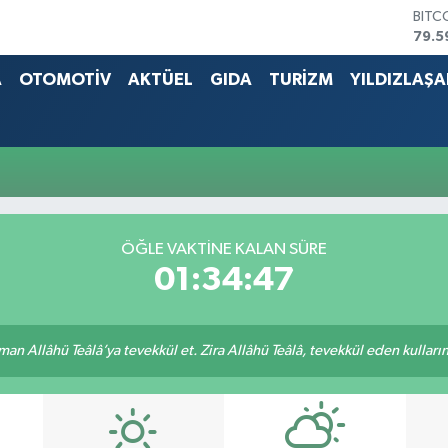
BITC
79.5
DOL
45,4
A
OTOMOTİV
AKTÜEL
GIDA
TURİZM
YILDIZLAŞ
EUR
53,3
STER
61,6
G.AL
686
BİST
14.5
ÖĞLE VAKTİNE KALAN SÜRE
01:34:47
an Allâhü Teâlâ’ya tevekkül et. Zira Allâhü Teâlâ, tevekkül eden kullarını