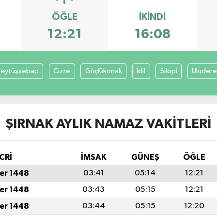
ÖĞLE
İKINDI
12:21
16:08
eytüşşebap
Cizre
Güçlükonak
İdil
Silopi
Uludere
ŞIRNAK AYLIK NAMAZ VAKITLERI
CRİ
İMSAK
GÜNEŞ
ÖĞLE
er 1448
03:41
05:14
12:21
er 1448
03:43
05:15
12:21
er 1448
03:44
05:15
12:20