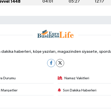
evvel 1448
04:01
05:27
12:17
dakika haberleri, köşe yazıları, magazinden siyasete, spor
va Durumu
Namaz Vakitleri
 Manşetler
Son Dakika Haberleri