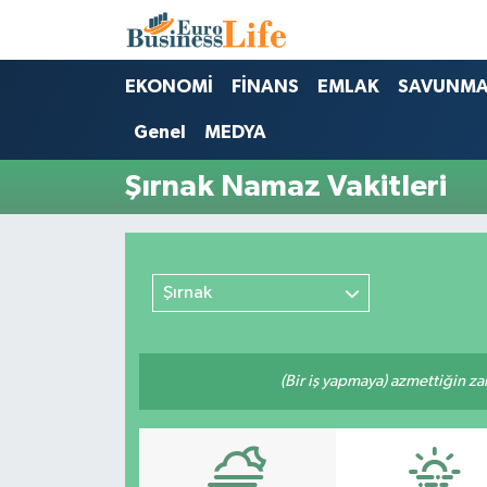
Nöbetçi Eczaneler
EKONOMİ
FİNANS
EMLAK
SAVUNM
Genel
MEDYA
Hava Durumu
Şırnak Namaz Vakitleri
Namaz Vakitleri
Trafik Durumu
Şırnak
Süper Lig Puan Durumu ve Fikstür
Tüm Manşetler
(Bir iş yapmaya) azmettiğin zam
Son Dakika Haberleri
Haber Arşivi