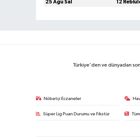
25 Ağu Sal
12 Rebiul
Türkiye'den ve dünyadan son 
Nöbetçi Eczaneler
Ha
Süper Lig Puan Durumu ve Fikstür
Tüm