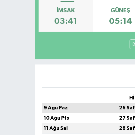
İMSAK
GÜNEŞ
03:41
05:14
B
Hİ
9 Ağu Paz
26 Saf
10 Ağu Pts
27 Saf
11 Ağu Sal
28 Saf