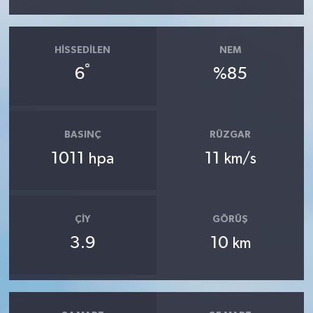
HISSEDILEN
NEM
°
6
%85
BASINÇ
RÜZGAR
1011
11
hpa
km/s
ÇIY
GÖRÜŞ
3.9
10
km