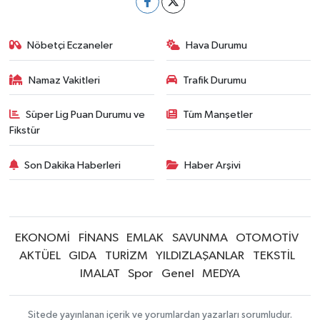
Nöbetçi Eczaneler
Hava Durumu
Namaz Vakitleri
Trafik Durumu
Süper Lig Puan Durumu ve
Tüm Manşetler
Fikstür
Son Dakika Haberleri
Haber Arşivi
EKONOMİ
FİNANS
EMLAK
SAVUNMA
OTOMOTİV
AKTÜEL
GIDA
TURİZM
YILDIZLAŞANLAR
TEKSTİL
IMALAT
Spor
Genel
MEDYA
Sitede yayınlanan içerik ve yorumlardan yazarları sorumludur.