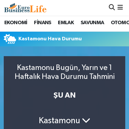
Nöbetçi Eczaneler
EKONOMİ
FİNANS
EMLAK
SAVUNMA
OTOMO
Hava Durumu
Kastamonu Hava Durumu
Namaz Vakitleri
Trafik Durumu
Kastamonu Bugün, Yarın ve 1
Haftalık Hava Durumu Tahmini
Süper Lig Puan Durumu ve Fikstür
ŞU AN
Tüm Manşetler
Son Dakika Haberleri
Kastamonu
Haber Arşivi