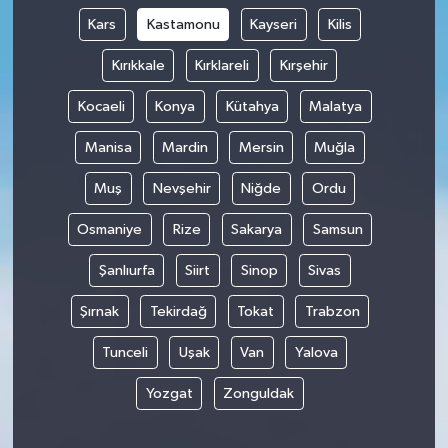
Kars
Kastamonu
Kayseri
Kilis
Kırıkkale
Kırklareli
Kırşehir
Kocaeli
Konya
Kütahya
Malatya
Manisa
Mardin
Mersin
Muğla
Muş
Nevşehir
Niğde
Ordu
Osmaniye
Rize
Sakarya
Samsun
Şanlıurfa
Siirt
Sinop
Sivas
Şırnak
Tekirdağ
Tokat
Trabzon
Tunceli
Uşak
Van
Yalova
Yozgat
Zonguldak