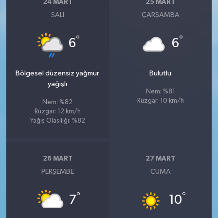
24 MART
25 MART
SALI
ÇARŞAMBA
°
°
6
6
Bölgesel düzensiz yağmur
Bulutlu
yağışlı
Nem: %81
Rüzgar: 10 km/h
Nem: %82
Rüzgar: 12 km/h
Yağış Olasılığı: %82
26 MART
27 MART
PERŞEMBE
CUMA
°
°
7
10