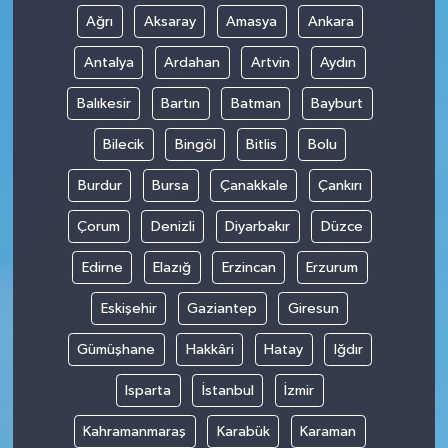
Ağrı
Aksaray
Amasya
Ankara
Antalya
Ardahan
Artvin
Aydın
Balıkesir
Bartın
Batman
Bayburt
Bilecik
Bingöl
Bitlis
Bolu
Burdur
Bursa
Çanakkale
Çankırı
Çorum
Denizli
Diyarbakır
Düzce
Edirne
Elazığ
Erzincan
Erzurum
Eskişehir
Gaziantep
Giresun
Gümüşhane
Hakkâri
Hatay
Iğdır
Isparta
İstanbul
İzmir
Kahramanmaraş
Karabük
Karaman