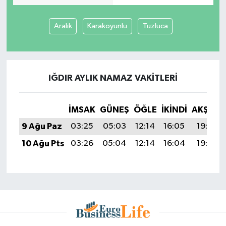
Aralık
Karakoyunlu
Tuzluca
IĞDIR AYLIK NAMAZ VAKITLERI
İMSAK
GÜNEŞ
ÖĞLE
İKINDI
AKŞAM
9 Ağu Paz
03:25
05:03
12:14
16:05
19:16
10 Ağu Pts
03:26
05:04
12:14
16:04
19:15