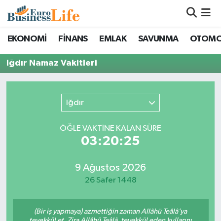
Nöbetçi Eczaneler
EKONOMİ
FİNANS
EMLAK
SAVUNMA
OTOMO
Hava Durumu
Iğdır Namaz Vakitleri
Namaz Vakitleri
Iğdır
Trafik Durumu
ÖĞLE VAKTİNE KALAN SÜRE
Süper Lig Puan Durumu ve Fikstür
03:20:25
Tüm Manşetler
9 Ağustos 2026
26 Safer 1448
Son Dakika Haberleri
(Bir iş yapmaya) azmettiğin zaman Allâhü Teâlâ’ya
Haber Arşivi
tevekkül et. Zira Allâhü Teâlâ, tevekkül eden kullarını