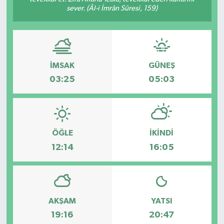
sever. (Âl-i İmrân Sûresi, 159)
İMSAK
GÜNEŞ
03:25
05:03
ÖĞLE
İKINDI
12:14
16:05
AKŞAM
YATSI
19:16
20:47