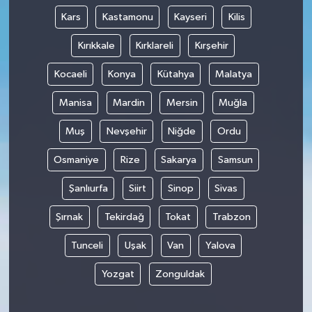
Kars
Kastamonu
Kayseri
Kilis
Kırıkkale
Kırklareli
Kırşehir
Kocaeli
Konya
Kütahya
Malatya
Manisa
Mardin
Mersin
Muğla
Muş
Nevşehir
Niğde
Ordu
Osmaniye
Rize
Sakarya
Samsun
Şanlıurfa
Siirt
Sinop
Sivas
Şırnak
Tekirdağ
Tokat
Trabzon
Tunceli
Uşak
Van
Yalova
Yozgat
Zonguldak