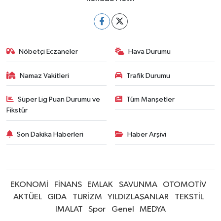
Nöbetçi Eczaneler
Hava Durumu
Namaz Vakitleri
Trafik Durumu
Süper Lig Puan Durumu ve
Tüm Manşetler
Fikstür
Son Dakika Haberleri
Haber Arşivi
EKONOMİ
FİNANS
EMLAK
SAVUNMA
OTOMOTİV
AKTÜEL
GIDA
TURİZM
YILDIZLAŞANLAR
TEKSTİL
IMALAT
Spor
Genel
MEDYA