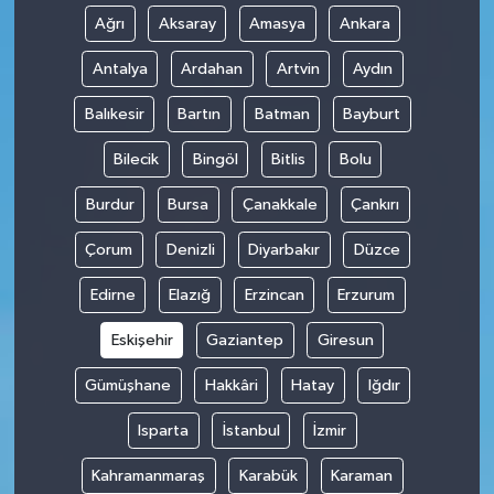
Ağrı
Aksaray
Amasya
Ankara
Antalya
Ardahan
Artvin
Aydın
Balıkesir
Bartın
Batman
Bayburt
Bilecik
Bingöl
Bitlis
Bolu
Burdur
Bursa
Çanakkale
Çankırı
Çorum
Denizli
Diyarbakır
Düzce
Edirne
Elazığ
Erzincan
Erzurum
Eskişehir
Gaziantep
Giresun
Gümüşhane
Hakkâri
Hatay
Iğdır
Isparta
İstanbul
İzmir
Kahramanmaraş
Karabük
Karaman