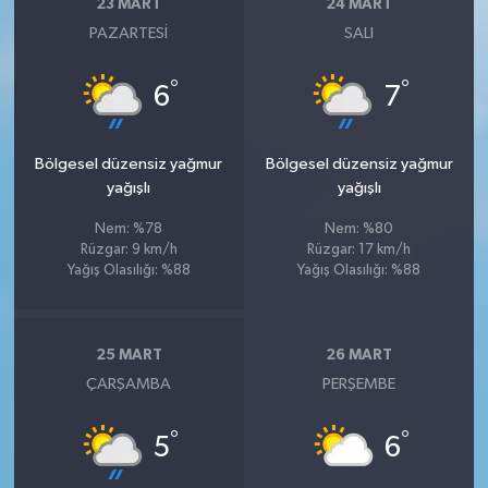
23 MART
24 MART
PAZARTESI
SALI
°
°
6
7
Bölgesel düzensiz yağmur
Bölgesel düzensiz yağmur
yağışlı
yağışlı
Nem: %78
Nem: %80
Rüzgar: 9 km/h
Rüzgar: 17 km/h
Yağış Olasılığı: %88
Yağış Olasılığı: %88
25 MART
26 MART
ÇARŞAMBA
PERŞEMBE
°
°
5
6