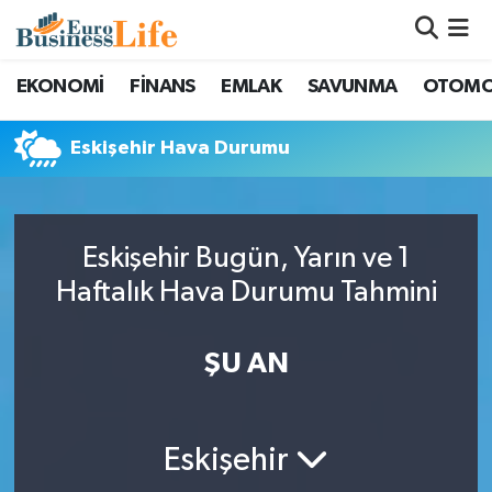
Nöbetçi Eczaneler
EKONOMİ
FİNANS
EMLAK
SAVUNMA
OTOMO
Hava Durumu
Eskişehir Hava Durumu
Namaz Vakitleri
Trafik Durumu
Eskişehir Bugün, Yarın ve 1
Haftalık Hava Durumu Tahmini
Süper Lig Puan Durumu ve Fikstür
ŞU AN
Tüm Manşetler
Son Dakika Haberleri
Eskişehir
Haber Arşivi