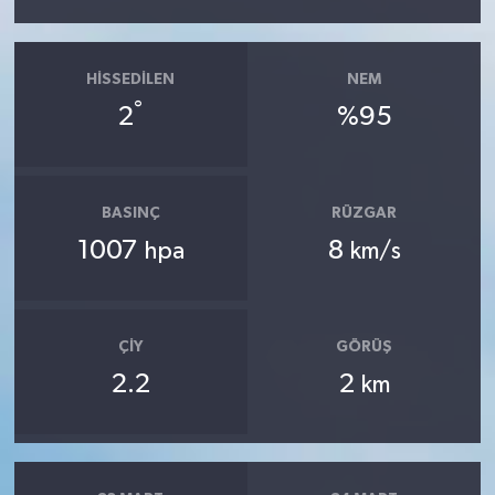
HISSEDILEN
NEM
°
2
%95
BASINÇ
RÜZGAR
1007
8
hpa
km/s
ÇIY
GÖRÜŞ
2.2
2
km