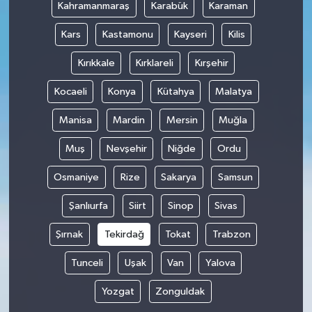
Kahramanmaraş
Karabük
Karaman
Kars
Kastamonu
Kayseri
Kilis
Kırıkkale
Kırklareli
Kırşehir
Kocaeli
Konya
Kütahya
Malatya
Manisa
Mardin
Mersin
Muğla
Muş
Nevşehir
Niğde
Ordu
Osmaniye
Rize
Sakarya
Samsun
Şanlıurfa
Siirt
Sinop
Sivas
Şırnak
Tekirdağ
Tokat
Trabzon
Tunceli
Uşak
Van
Yalova
Yozgat
Zonguldak