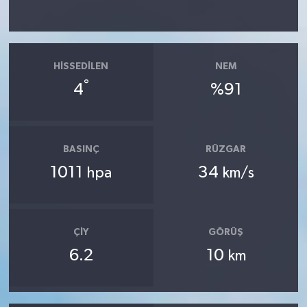
HISSEDILEN
NEM
°
4
%91
BASINÇ
RÜZGAR
1011
34
hpa
km/s
ÇIY
GÖRÜŞ
6.2
10
km