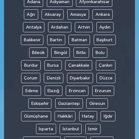
Adana
Adıyaman
Afyonkarahisar
Ağrı
Aksaray
Amasya
Ankara
Antalya
Ardahan
Artvin
Aydın
Balıkesir
Bartın
Batman
Bayburt
Bilecik
Bingöl
Bitlis
Bolu
Burdur
Bursa
Çanakkale
Çankırı
Çorum
Denizli
Diyarbakır
Düzce
Edirne
Elazığ
Erzincan
Erzurum
Eskişehir
Gaziantep
Giresun
Gümüşhane
Hakkâri
Hatay
Iğdır
Isparta
İstanbul
İzmir