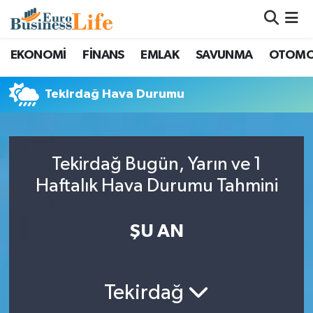
Nöbetçi Eczaneler
EKONOMİ
FİNANS
EMLAK
SAVUNMA
OTOMO
Hava Durumu
Tekirdağ Hava Durumu
Namaz Vakitleri
Trafik Durumu
Tekirdağ Bugün, Yarın ve 1
Haftalık Hava Durumu Tahmini
Süper Lig Puan Durumu ve Fikstür
ŞU AN
Tüm Manşetler
Son Dakika Haberleri
Tekirdağ
Haber Arşivi