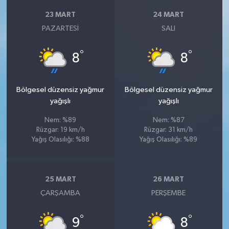
23 MART
24 MART
PAZARTESI
SALI
°
°
8
8
Bölgesel düzensiz yağmur
Bölgesel düzensiz yağmur
yağışlı
yağışlı
Nem: %89
Nem: %87
Rüzgar: 19 km/h
Rüzgar: 31 km/h
Yağış Olasılığı: %88
Yağış Olasılığı: %89
25 MART
26 MART
ÇARŞAMBA
PERŞEMBE
°
°
9
8