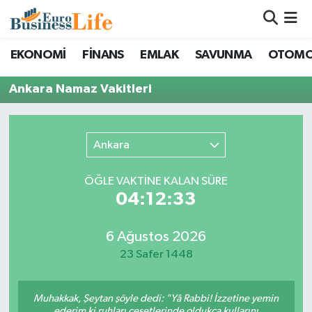
Nöbetçi Eczaneler
EKONOMİ
FİNANS
EMLAK
SAVUNMA
OTOMO
Hava Durumu
Ankara Namaz Vakitleri
Namaz Vakitleri
Ankara
Trafik Durumu
ÖĞLE VAKTİNE KALAN SÜRE
Süper Lig Puan Durumu ve Fikstür
04:12:33
Tüm Manşetler
6 Ağustos 2026
23 Safer 1448
Son Dakika Haberleri
Muhakkak, Şeytan şöyle dedi: "Yâ Rabbi! İzzetine yemin
Haber Arşivi
ederim ki ruhları cesetlerinde oldukça kullarını