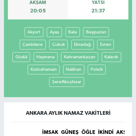
AKŞAM
YATSI
20:05
21:37
Akyurt
Ayaş
Bala
Beypazarı
Çamlıdere
Çubuk
Elmadağ
Evren
Güdül
Haymana
Kahramankazan
Kalecik
Kızılcahamam
Nallıhan
Polatlı
Şereflikoçhisar
ANKARA AYLIK NAMAZ VAKITLERI
İMSAK
GÜNEŞ
ÖĞLE
İKINDI
AKŞAM