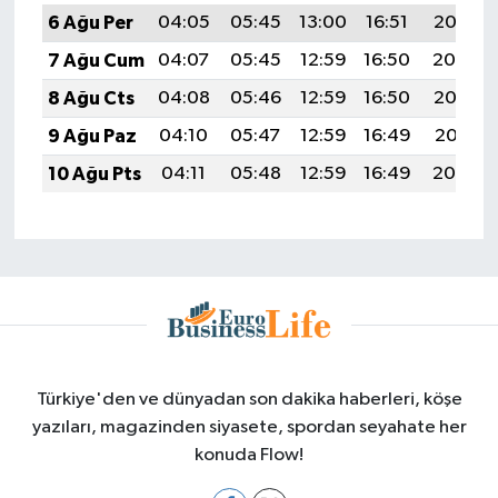
6 Ağu Per
04:05
05:45
13:00
16:51
20:05
7 Ağu Cum
04:07
05:45
12:59
16:50
20:04
8 Ağu Cts
04:08
05:46
12:59
16:50
20:02
9 Ağu Paz
04:10
05:47
12:59
16:49
20:01
10 Ağu Pts
04:11
05:48
12:59
16:49
20:00
Türkiye'den ve dünyadan son dakika haberleri, köşe
yazıları, magazinden siyasete, spordan seyahate her
konuda Flow!