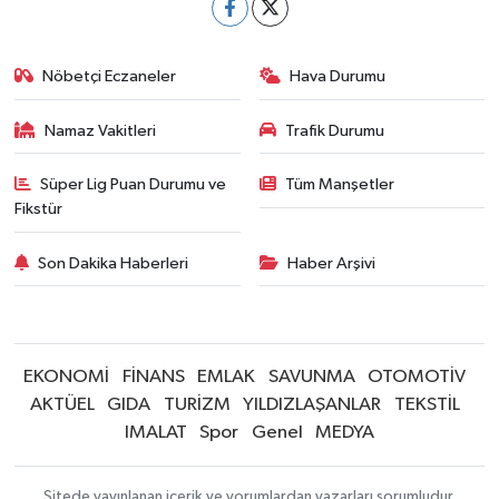
Nöbetçi Eczaneler
Hava Durumu
Namaz Vakitleri
Trafik Durumu
Süper Lig Puan Durumu ve
Tüm Manşetler
Fikstür
Son Dakika Haberleri
Haber Arşivi
EKONOMİ
FİNANS
EMLAK
SAVUNMA
OTOMOTİV
AKTÜEL
GIDA
TURİZM
YILDIZLAŞANLAR
TEKSTİL
IMALAT
Spor
Genel
MEDYA
Sitede yayınlanan içerik ve yorumlardan yazarları sorumludur.