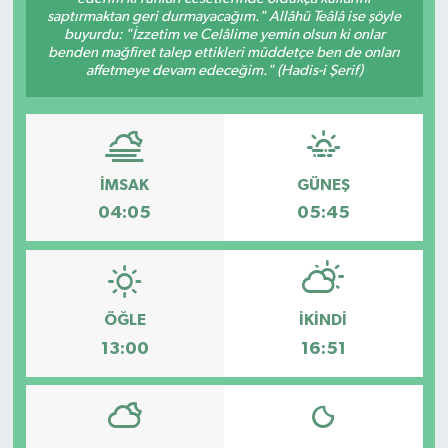
saptırmaktan geri durmayacağım." Allâhü Teâlâ ise şöyle
buyurdu: "İzzetim ve Celâlime yemin olsun ki onlar
benden mağfiret talep ettikleri müddetçe ben de onları
affetmeye devam edeceğim." (Hadis-i Şerif)
İMSAK
GÜNEŞ
04:05
05:45
ÖĞLE
İKINDI
13:00
16:51