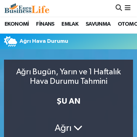
Nöbetçi Eczaneler
EKONOMİ
FİNANS
EMLAK
SAVUNMA
OTOMO
Hava Durumu
Ağrı Hava Durumu
Namaz Vakitleri
Trafik Durumu
Ağrı Bugün, Yarın ve 1 Haftalık
Hava Durumu Tahmini
Süper Lig Puan Durumu ve Fikstür
ŞU AN
Tüm Manşetler
Son Dakika Haberleri
Ağrı
Haber Arşivi