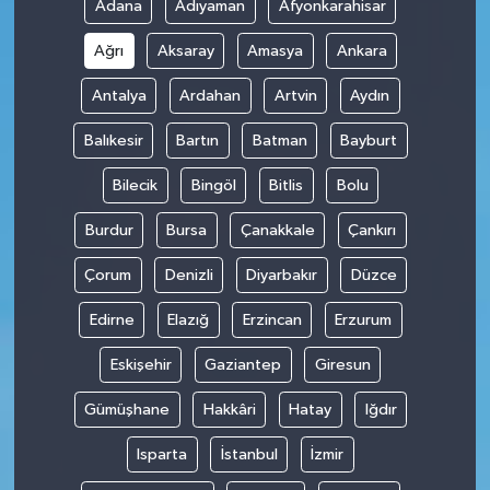
Adana
Adıyaman
Afyonkarahisar
Ağrı
Aksaray
Amasya
Ankara
Antalya
Ardahan
Artvin
Aydın
Balıkesir
Bartın
Batman
Bayburt
Bilecik
Bingöl
Bitlis
Bolu
Burdur
Bursa
Çanakkale
Çankırı
Çorum
Denizli
Diyarbakır
Düzce
Edirne
Elazığ
Erzincan
Erzurum
Eskişehir
Gaziantep
Giresun
Gümüşhane
Hakkâri
Hatay
Iğdır
Isparta
İstanbul
İzmir