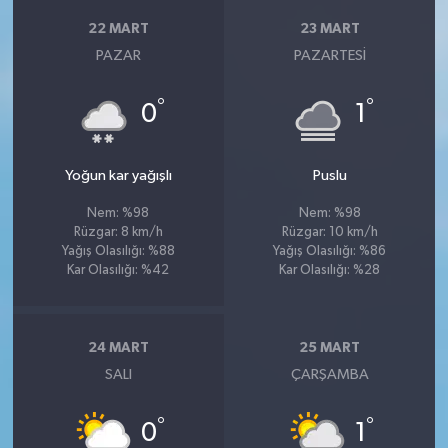
22 MART
23 MART
PAZAR
PAZARTESI
°
°
0
1
Yoğun kar yağışlı
Puslu
Nem: %98
Nem: %98
Rüzgar: 8 km/h
Rüzgar: 10 km/h
Yağış Olasılığı: %88
Yağış Olasılığı: %86
Kar Olasılığı: %42
Kar Olasılığı: %28
24 MART
25 MART
SALI
ÇARŞAMBA
°
°
0
1