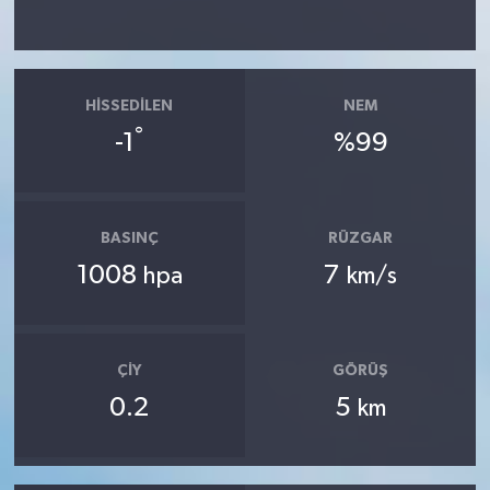
HISSEDILEN
NEM
°
-1
%99
BASINÇ
RÜZGAR
1008
7
hpa
km/s
ÇIY
GÖRÜŞ
0.2
5
km