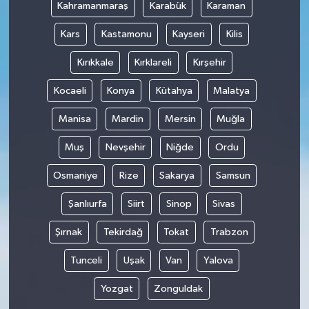
Kahramanmaraş
Karabük
Karaman
Kars
Kastamonu
Kayseri
Kilis
Kırıkkale
Kırklareli
Kırşehir
Kocaeli
Konya
Kütahya
Malatya
Manisa
Mardin
Mersin
Muğla
Muş
Nevşehir
Niğde
Ordu
Osmaniye
Rize
Sakarya
Samsun
Şanlıurfa
Siirt
Sinop
Sivas
Şırnak
Tekirdağ
Tokat
Trabzon
Tunceli
Uşak
Van
Yalova
Yozgat
Zonguldak