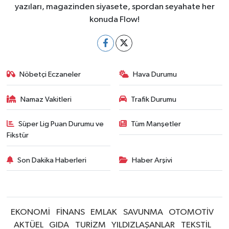
yazıları, magazinden siyasete, spordan seyahate her
konuda Flow!
Nöbetçi Eczaneler
Hava Durumu
Namaz Vakitleri
Trafik Durumu
Süper Lig Puan Durumu ve
Tüm Manşetler
Fikstür
Son Dakika Haberleri
Haber Arşivi
EKONOMİ
FİNANS
EMLAK
SAVUNMA
OTOMOTİV
AKTÜEL
GIDA
TURİZM
YILDIZLAŞANLAR
TEKSTİL