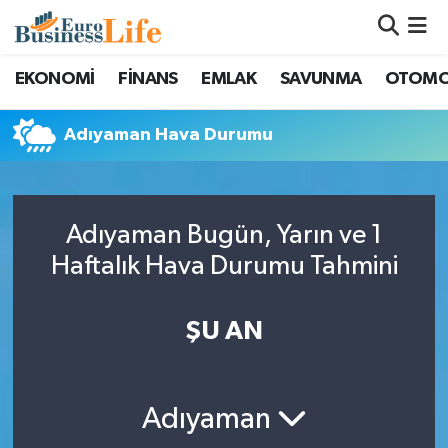
Nöbetçi Eczaneler
EKONOMİ
FİNANS
EMLAK
SAVUNMA
OTOMO
Hava Durumu
Adıyaman Hava Durumu
Namaz Vakitleri
Trafik Durumu
Adıyaman Bugün, Yarın ve 1
Haftalık Hava Durumu Tahmini
Süper Lig Puan Durumu ve Fikstür
ŞU AN
Tüm Manşetler
Son Dakika Haberleri
Adıyaman
Haber Arşivi