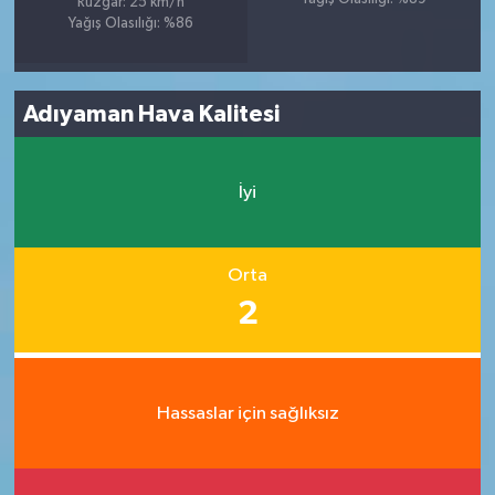
Rüzgar: 25 km/h
Yağış Olasılığı: %86
Adıyaman Hava Kalitesi
İyi
Orta
2
Hassaslar için sağlıksız