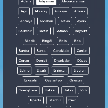
Adana
Adıyaman
Afyonkarahisar
Ağrı
Aksaray
Amasya
Ankara
Antalya
Ardahan
Artvin
Aydın
Balıkesir
Bartın
Batman
Bayburt
Bilecik
Bingöl
Bitlis
Bolu
Burdur
Bursa
Çanakkale
Çankırı
Çorum
Denizli
Diyarbakır
Düzce
Edirne
Elazığ
Erzincan
Erzurum
Eskişehir
Gaziantep
Giresun
Gümüşhane
Hakkâri
Hatay
Iğdır
Isparta
İstanbul
İzmir