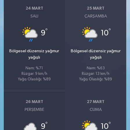
24 MART
25 MART
SALI
ÇARŞAMBA
°
°
9
10
Bölgesel düzensiz yağmur
Bölgesel düzensiz yağmur
yağışlı
yağışlı
Nem: %71
Nem: %63
Rüzgar: 9 km/h
Rüzgar: 13 km/h
Yağış Olasılığı: %89
Yağış Olasılığı: %89
26 MART
27 MART
PERŞEMBE
CUMA
°
°
9
10