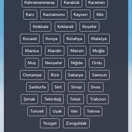
Kahramanmaraş
Karabük
Karaman
Kars
Kastamonu
Kayseri
Kilis
Kırıkkale
Kırklareli
Kırşehir
Kocaeli
Konya
Kütahya
Malatya
Manisa
Mardin
Mersin
Muğla
Muş
Nevşehir
Niğde
Ordu
Osmaniye
Rize
Sakarya
Samsun
Şanlıurfa
Siirt
Sinop
Sivas
Şırnak
Tekirdağ
Tokat
Trabzon
Tunceli
Uşak
Van
Yalova
Yozgat
Zonguldak