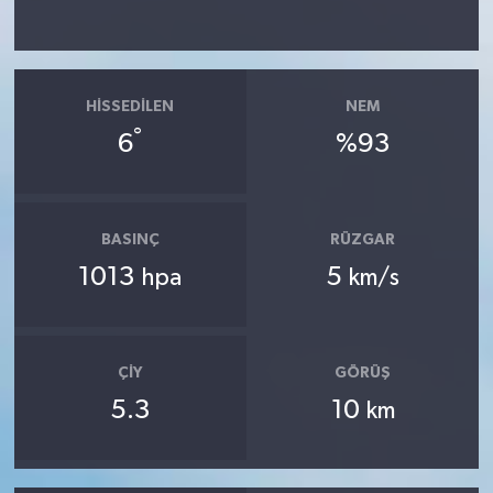
HISSEDILEN
NEM
°
6
%93
BASINÇ
RÜZGAR
1013
5
hpa
km/s
ÇIY
GÖRÜŞ
5.3
10
km