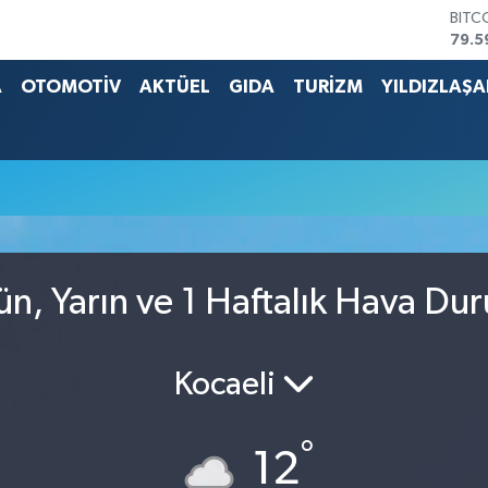
BITC
79.5
DOL
45,4
A
OTOMOTİV
AKTÜEL
GIDA
TURİZM
YILDIZLAŞ
EUR
53,3
STER
61,6
G.AL
686
BİST
14.5
ün, Yarın ve 1 Haftalık Hava Du
Kocaeli
°
12