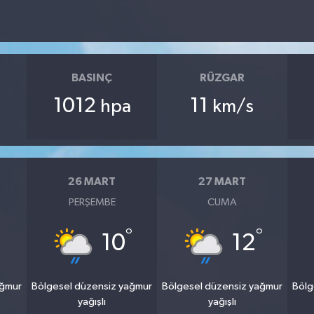
BASINÇ
RÜZGAR
1012
11
hpa
km/s
26 MART
27 MART
PERŞEMBE
CUMA
°
°
10
12
ağmur
Bölgesel düzensiz yağmur
Bölgesel düzensiz yağmur
Bölg
yağışlı
yağışlı