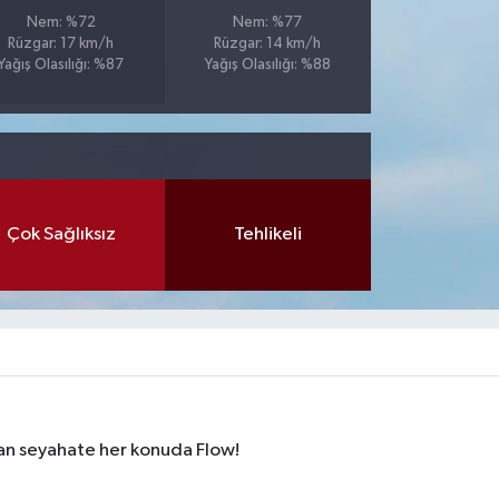
Nem: %72
Nem: %77
Rüzgar: 17 km/h
Rüzgar: 14 km/h
Yağış Olasılığı: %87
Yağış Olasılığı: %88
Çok Sağlıksız
Tehlikeli
dan seyahate her konuda Flow!