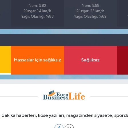
Nem: %82
Nem: %68
Rüzgar: 14 km/h
Rüzgar: 23 km/h
5
Yağış Olasılığı: %83
Yağış Olasılığı: %69
Hassaslar için sağlıksız
Sağlıksız
dakika haberleri, köşe yazıları, magazinden siyasete, spor