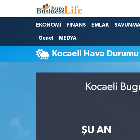
Nöbetçi Eczaneler
EKONOMİ
FİNANS
EMLAK
SAVUNM
Genel
MEDYA
Hava Durumu
Kocaeli Hava Durumu
Namaz Vakitleri
Trafik Durumu
Kocaeli Bug
Süper Lig Puan Durumu ve Fikstür
Tüm Manşetler
Son Dakika Haberleri
ŞU AN
Haber Arşivi