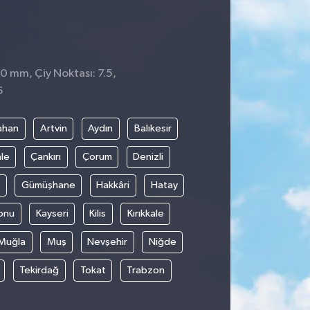
 0 mm, Çiy Noktası: 7.5,
6
ahan
Artvin
Aydın
Balıkesir
le
Çankırı
Çorum
Denizli
Gümüşhane
Hakkâri
Hatay
onu
Kayseri
Kilis
Kırıkkale
Muğla
Muş
Nevşehir
Niğde
Tekirdağ
Tokat
Trabzon