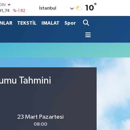
°
OIN
10
İstanbul
91,74
%-1.82
AR
3620
%0.02
ANLAR
TEKSTİL
IMALAT
Spor
O
8690
%0.19
LİN
0380
%0.18
TIN
2,09000
%0.19
100
98,00
%0
rumu Tahmini
23 Mart Pazartesi
08:00