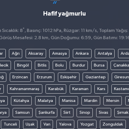
Hafif yağmurlu
°
Sıcaklık: 8
, Basınç: 1012 hPa, Rüzgar: 11 km/s, Toplam Yağış:
Görüş Mesafesi: 2.8 km, Gün Doğumu: 6:59, Gün Batımı: 19:1
ar
Ağrı
Aksaray
Amasya
Ankara
Antalya
Ard
lecik
Bingöl
Bitlis
Bolu
Burdur
Bursa
Çanakka
ığ
Erzincan
Erzurum
Eskişehir
Gaziantep
Giresun
r
Kahramanmaraş
Karabük
Karaman
Kars
Kastam
nya
Kütahya
Malatya
Manisa
Mardin
Mersin
arya
Samsun
Şanlıurfa
Siirt
Sinop
Sivas
Şırnak
Tunceli
Uşak
Van
Yalova
Yozgat
Zonguldak