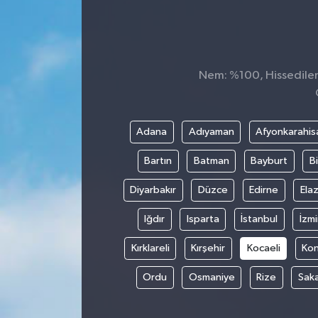
Nem: %100, Hissedilen 
Adana
Adıyaman
Afyonkarahis
Bartın
Batman
Bayburt
Bi
Diyarbakır
Düzce
Edirne
Elaz
Iğdır
Isparta
İstanbul
İzmi
Kırklareli
Kırşehir
Kocaeli
Ko
Ordu
Osmaniye
Rize
Sak