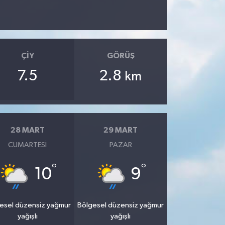
ÇIY
GÖRÜŞ
7.5
2.8
km
28 MART
29 MART
CUMARTESI
PAZAR
°
°
10
9
esel düzensiz yağmur
Bölgesel düzensiz yağmur
yağışlı
yağışlı