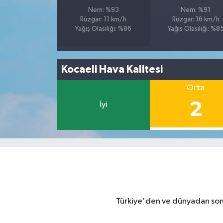
Nem: %93
Nem: %91
Rüzgar: 11 km/h
Rüzgar: 16 km/h
Yağış Olasılığı: %86
Yağış Olasılığı: %8
Kocaeli Hava Kalitesi
Orta
2
İyi
Türkiye'den ve dünyadan son 