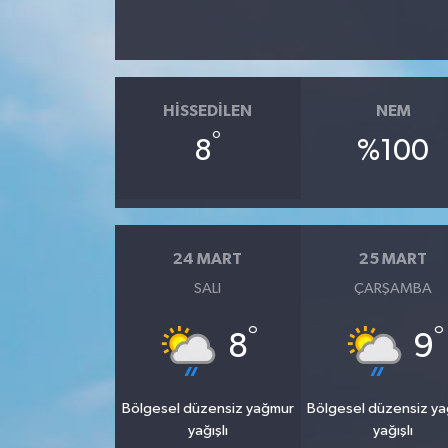
HISSEDILEN
NEM
°
8
%100
24 MART
25 MART
SALI
ÇARŞAMBA
°
°
8
9
Bölgesel düzensiz yağmur
Bölgesel düzensiz y
yağışlı
yağışlı