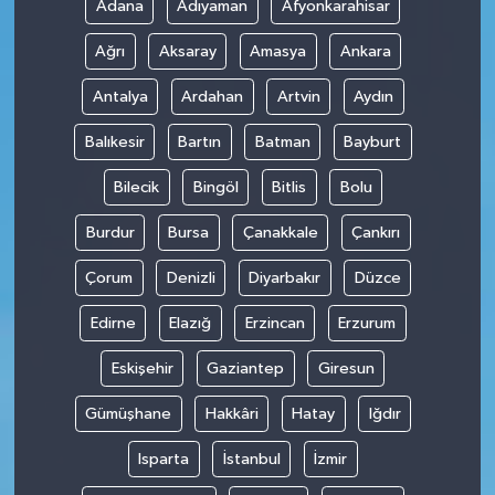
Adana
Adıyaman
Afyonkarahisar
Ağrı
Aksaray
Amasya
Ankara
Antalya
Ardahan
Artvin
Aydın
Balıkesir
Bartın
Batman
Bayburt
Bilecik
Bingöl
Bitlis
Bolu
Burdur
Bursa
Çanakkale
Çankırı
Çorum
Denizli
Diyarbakır
Düzce
Edirne
Elazığ
Erzincan
Erzurum
Eskişehir
Gaziantep
Giresun
Gümüşhane
Hakkâri
Hatay
Iğdır
Isparta
İstanbul
İzmir