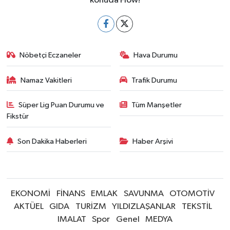
konuda Flow!
Nöbetçi Eczaneler
Hava Durumu
Namaz Vakitleri
Trafik Durumu
Süper Lig Puan Durumu ve
Tüm Manşetler
Fikstür
Son Dakika Haberleri
Haber Arşivi
EKONOMİ
FİNANS
EMLAK
SAVUNMA
OTOMOTİV
AKTÜEL
GIDA
TURİZM
YILDIZLAŞANLAR
TEKSTİL
IMALAT
Spor
Genel
MEDYA