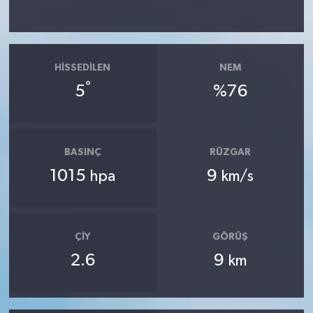
HISSEDILEN
NEM
°
5
%76
BASINÇ
RÜZGAR
1015
9
hpa
km/s
ÇIY
GÖRÜŞ
2.6
9
km