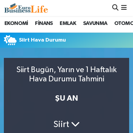
Nöbetçi Eczaneler
EKONOMİ
FİNANS
EMLAK
SAVUNMA
OTOMO
Hava Durumu
Siirt Hava Durumu
Namaz Vakitleri
Trafik Durumu
Siirt Bugün, Yarın ve 1 Haftalık
Hava Durumu Tahmini
Süper Lig Puan Durumu ve Fikstür
ŞU AN
Tüm Manşetler
Son Dakika Haberleri
Siirt
Haber Arşivi