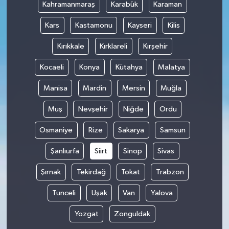
Kahramanmaraş
Karabük
Karaman
Kars
Kastamonu
Kayseri
Kilis
Kırıkkale
Kırklareli
Kırşehir
Kocaeli
Konya
Kütahya
Malatya
Manisa
Mardin
Mersin
Muğla
Muş
Nevşehir
Niğde
Ordu
Osmaniye
Rize
Sakarya
Samsun
Şanlıurfa
Siirt
Sinop
Sivas
Şırnak
Tekirdağ
Tokat
Trabzon
Tunceli
Uşak
Van
Yalova
Yozgat
Zonguldak