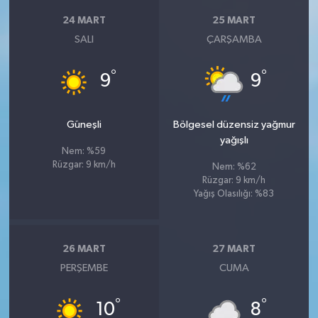
24 MART
25 MART
SALI
ÇARŞAMBA
°
°
9
9
Güneşli
Bölgesel düzensiz yağmur
yağışlı
Nem: %59
Rüzgar: 9 km/h
Nem: %62
Rüzgar: 9 km/h
Yağış Olasılığı: %83
26 MART
27 MART
PERŞEMBE
CUMA
°
°
10
8