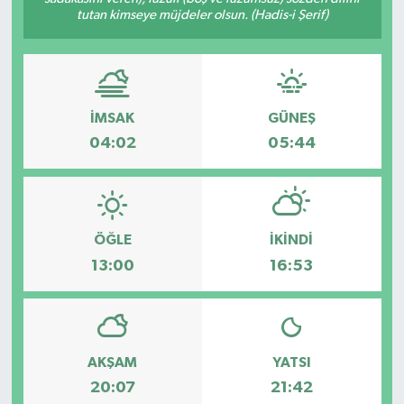
tutan kimseye müjdeler olsun. (Hadis-i Şerif)
İMSAK
GÜNEŞ
04:02
05:44
ÖĞLE
İKINDI
13:00
16:53
AKŞAM
YATSI
20:07
21:42