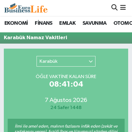
Nöbetçi Eczaneler
EKONOMİ
FİNANS
EMLAK
SAVUNMA
OTOMO
Hava Durumu
Karabük Namaz Vakitleri
Namaz Vakitleri
Karabük
Trafik Durumu
ÖĞLE VAKTİNE KALAN SÜRE
Süper Lig Puan Durumu ve Fikstür
08:41:04
Tüm Manşetler
7 Ağustos 2026
24 Safer 1448
Son Dakika Haberleri
İlmi ile amel eden, malının fazlasını infâk eden (zekât ve
Haber Arşivi
sadakasını veren), fuzûlî (boş ve lüzumsuz) sözden dilini