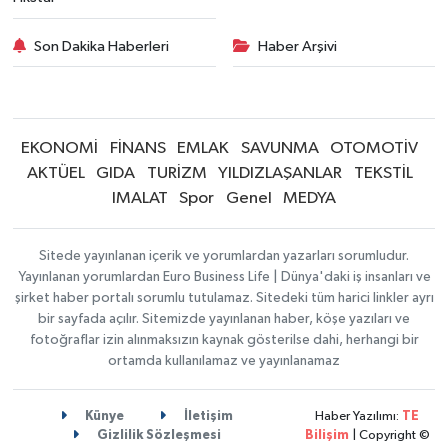
Son Dakika Haberleri
Haber Arşivi
EKONOMİ
FİNANS
EMLAK
SAVUNMA
OTOMOTİV
AKTÜEL
GIDA
TURİZM
YILDIZLAŞANLAR
TEKSTİL
IMALAT
Spor
Genel
MEDYA
Sitede yayınlanan içerik ve yorumlardan yazarları sorumludur.
Yayınlanan yorumlardan Euro Business Life | Dünya'daki iş insanları ve
şirket haber portalı sorumlu tutulamaz. Sitedeki tüm harici linkler ayrı
bir sayfada açılır. Sitemizde yayınlanan haber, köşe yazıları ve
fotoğraflar izin alınmaksızın kaynak gösterilse dahi, herhangi bir
ortamda kullanılamaz ve yayınlanamaz
Künye
İletişim
Haber Yazılımı:
TE
Gizlilik Sözleşmesi
Bilişim
| Copyright ©