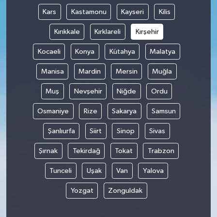
Kars
Kastamonu
Kayseri
Kilis
Kırıkkale
Kırklareli
Kırşehir
Kocaeli
Konya
Kütahya
Malatya
Manisa
Mardin
Mersin
Muğla
Muş
Nevşehir
Niğde
Ordu
Osmaniye
Rize
Sakarya
Samsun
Şanlıurfa
Siirt
Sinop
Sivas
Şırnak
Tekirdağ
Tokat
Trabzon
Tunceli
Uşak
Van
Yalova
Yozgat
Zonguldak