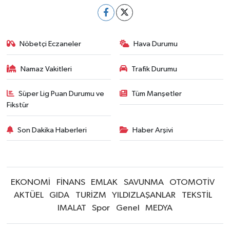
Nöbetçi Eczaneler
Hava Durumu
Namaz Vakitleri
Trafik Durumu
Süper Lig Puan Durumu ve
Tüm Manşetler
Fikstür
Son Dakika Haberleri
Haber Arşivi
EKONOMİ
FİNANS
EMLAK
SAVUNMA
OTOMOTİV
AKTÜEL
GIDA
TURİZM
YILDIZLAŞANLAR
TEKSTİL
IMALAT
Spor
Genel
MEDYA