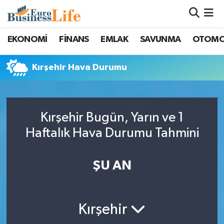
Nöbetçi Eczaneler
EKONOMİ
FİNANS
EMLAK
SAVUNMA
OTOMO
Hava Durumu
Kırşehir Hava Durumu
Namaz Vakitleri
Trafik Durumu
Kırşehir Bugün, Yarın ve 1
Haftalık Hava Durumu Tahmini
Süper Lig Puan Durumu ve Fikstür
ŞU AN
Tüm Manşetler
Son Dakika Haberleri
Kırşehir
Haber Arşivi