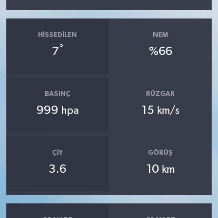
HISSEDILEN
NEM
°
7
%66
BASINÇ
RÜZGAR
999
15
hpa
km/s
ÇIY
GÖRÜŞ
3.6
10
km