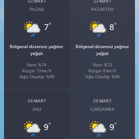
22 MART
23 MART
PAZAR
PAZARTESI
°
°
7
8
Bölgesel düzensiz yağmur
Bölgesel düzensiz yağmur
yağışlı
yağışlı
Nem: %74
Nem: %72
Rüzgar: 13 km/h
Rüzgar: 8 km/h
Yağış Olasılığı: %88
Yağış Olasılığı: %86
24 MART
25 MART
SALI
ÇARŞAMBA
°
°
9
9