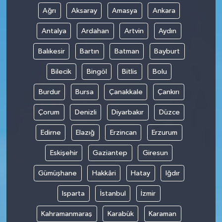
Ağrı
Aksaray
Amasya
Ankara
Antalya
Ardahan
Artvin
Aydın
Balıkesir
Bartın
Batman
Bayburt
Bilecik
Bingöl
Bitlis
Bolu
Burdur
Bursa
Çanakkale
Çankırı
Çorum
Denizli
Diyarbakır
Düzce
Edirne
Elazığ
Erzincan
Erzurum
Eskişehir
Gaziantep
Giresun
Gümüşhane
Hakkâri
Hatay
Iğdır
Isparta
İstanbul
İzmir
Kahramanmaraş
Karabük
Karaman