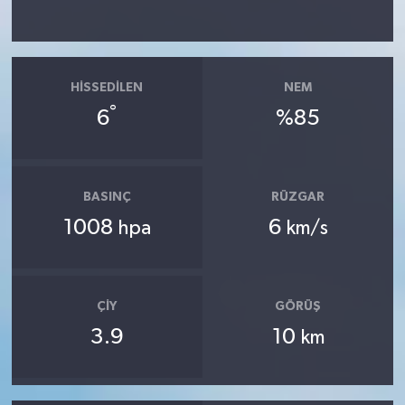
HISSEDILEN
NEM
°
6
%85
BASINÇ
RÜZGAR
1008
6
hpa
km/s
ÇIY
GÖRÜŞ
3.9
10
km