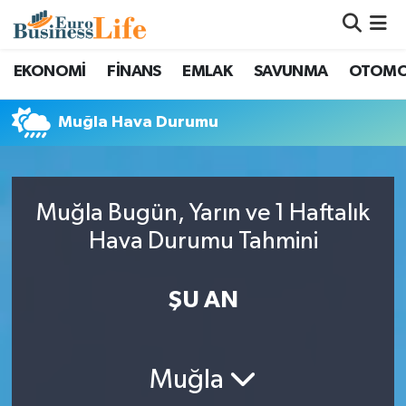
Nöbetçi Eczaneler
EKONOMİ
FİNANS
EMLAK
SAVUNMA
OTOMO
Hava Durumu
Muğla Hava Durumu
Namaz Vakitleri
Trafik Durumu
Muğla Bugün, Yarın ve 1 Haftalık
Hava Durumu Tahmini
Süper Lig Puan Durumu ve Fikstür
ŞU AN
Tüm Manşetler
Son Dakika Haberleri
Muğla
Haber Arşivi