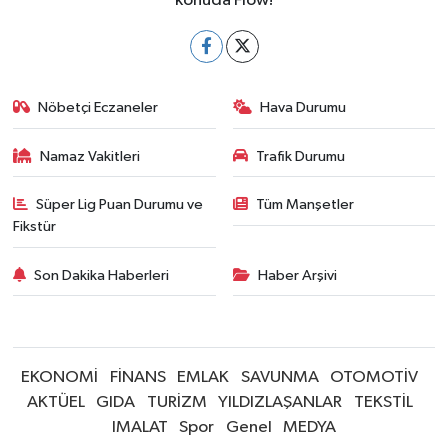
konuda Flow!
Nöbetçi Eczaneler
Hava Durumu
Namaz Vakitleri
Trafik Durumu
Süper Lig Puan Durumu ve
Tüm Manşetler
Fikstür
Son Dakika Haberleri
Haber Arşivi
EKONOMİ
FİNANS
EMLAK
SAVUNMA
OTOMOTİV
AKTÜEL
GIDA
TURİZM
YILDIZLAŞANLAR
TEKSTİL
IMALAT
Spor
Genel
MEDYA