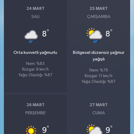
24 MART
25 MART
SALI
ÇARŞAMBA
°
°
8
8
Orta kuvvetli yağmurlu
Bölgesel düzensiz yağmur
yağışlı
Nem: %83
Rüzgar: 8 km/h
Nem: %79
Yağış Olasılığı: %87
Rüzgar: 11 km/h
Yağış Olasılığı: %87
26 MART
27 MART
PERŞEMBE
CUMA
°
°
9
9