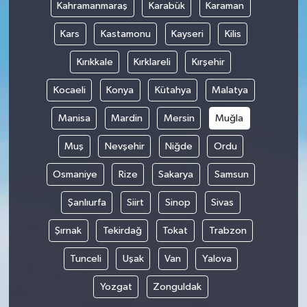
Kahramanmaraş
Karabük
Karaman
Kars
Kastamonu
Kayseri
Kilis
Kırıkkale
Kırklareli
Kırşehir
Kocaeli
Konya
Kütahya
Malatya
Manisa
Mardin
Mersin
Muğla
Muş
Nevşehir
Niğde
Ordu
Osmaniye
Rize
Sakarya
Samsun
Şanlıurfa
Siirt
Sinop
Sivas
Şırnak
Tekirdağ
Tokat
Trabzon
Tunceli
Uşak
Van
Yalova
Yozgat
Zonguldak