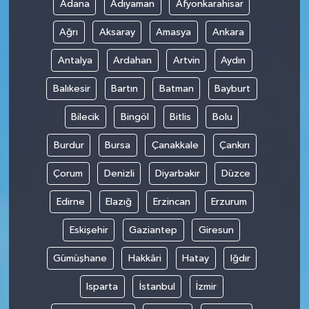
Adana
Adıyaman
Afyonkarahisar
Ağrı
Aksaray
Amasya
Ankara
Antalya
Ardahan
Artvin
Aydın
Balıkesir
Bartın
Batman
Bayburt
Bilecik
Bingöl
Bitlis
Bolu
Burdur
Bursa
Çanakkale
Çankırı
Çorum
Denizli
Diyarbakır
Düzce
Edirne
Elazığ
Erzincan
Erzurum
Eskişehir
Gaziantep
Giresun
Gümüşhane
Hakkâri
Hatay
Iğdır
Isparta
İstanbul
İzmir