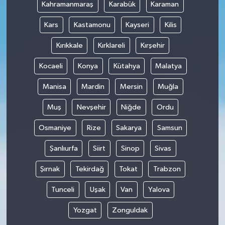
Kahramanmaraş
Karabük
Karaman
Kars
Kastamonu
Kayseri
Kilis
Kırıkkale
Kırklareli
Kırşehir
Kocaeli
Konya
Kütahya
Malatya
Manisa
Mardin
Mersin
Muğla
Muş
Nevşehir
Niğde
Ordu
Osmaniye
Rize
Sakarya
Samsun
Şanlıurfa
Siirt
Sinop
Sivas
Şırnak
Tekirdağ
Tokat
Trabzon
Tunceli
Uşak
Van
Yalova
Yozgat
Zonguldak