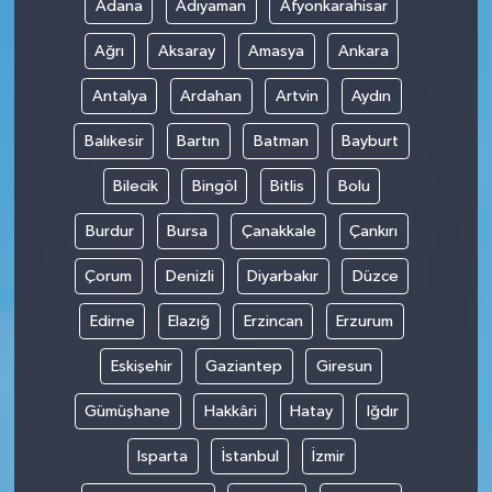
Adana
Adıyaman
Afyonkarahisar
Ağrı
Aksaray
Amasya
Ankara
Antalya
Ardahan
Artvin
Aydın
Balıkesir
Bartın
Batman
Bayburt
Bilecik
Bingöl
Bitlis
Bolu
Burdur
Bursa
Çanakkale
Çankırı
Çorum
Denizli
Diyarbakır
Düzce
Edirne
Elazığ
Erzincan
Erzurum
Eskişehir
Gaziantep
Giresun
Gümüşhane
Hakkâri
Hatay
Iğdır
Isparta
İstanbul
İzmir