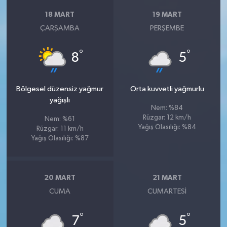
18 MART
19 MART
ÇARŞAMBA
PERŞEMBE
°
°
8
5
Bölgesel düzensiz yağmur
Orta kuvvetli yağmurlu
yağışlı
Nem: %84
Rüzgar: 12 km/h
Nem: %61
Yağış Olasılığı: %84
Rüzgar: 11 km/h
Yağış Olasılığı: %87
20 MART
21 MART
CUMA
CUMARTESI
°
°
7
5