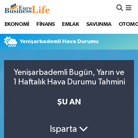
Nöbetçi Eczaneler
EKONOMİ
FİNANS
EMLAK
SAVUNMA
OTOMO
Hava Durumu
Yenişarbademli Hava Durumu
Namaz Vakitleri
Trafik Durumu
Yenişarbademli Bugün, Yarın ve
1 Haftalık Hava Durumu Tahmini
Süper Lig Puan Durumu ve Fikstür
ŞU AN
Tüm Manşetler
Son Dakika Haberleri
Isparta
Haber Arşivi