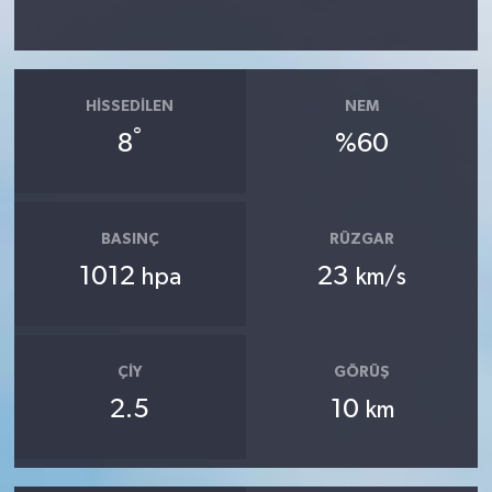
HISSEDILEN
NEM
°
8
%60
BASINÇ
RÜZGAR
1012
23
hpa
km/s
ÇIY
GÖRÜŞ
2.5
10
km