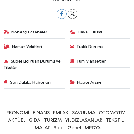
konuda Flow!
Nöbetçi Eczaneler
Hava Durumu
Namaz Vakitleri
Trafik Durumu
Süper Lig Puan Durumu ve
Tüm Manşetler
Fikstür
Son Dakika Haberleri
Haber Arşivi
EKONOMİ
FİNANS
EMLAK
SAVUNMA
OTOMOTİV
AKTÜEL
GIDA
TURİZM
YILDIZLAŞANLAR
TEKSTİL
IMALAT
Spor
Genel
MEDYA