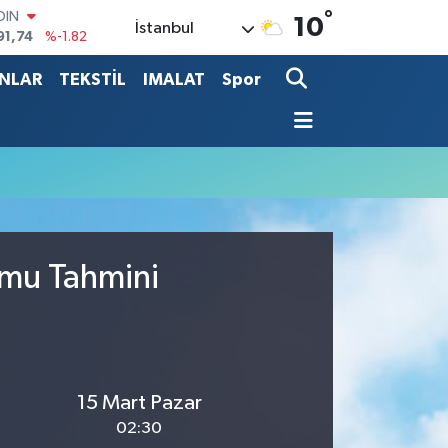
°
OIN
10
İstanbul
91,74
%-1.82
AR
3620
%0.02
ANLAR
TEKSTİL
IMALAT
Spor
O
8690
%0.19
LİN
0380
%0.18
TIN
2,09000
%0.19
100
98,00
%0
umu Tahmini
15 Mart Pazar
02:30