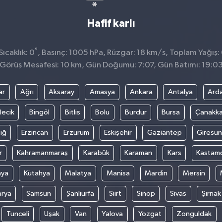
Hafif karlı
°
ıcaklık: 0
, Basınç: 1005 hPa, Rüzgar: 18 km/s, Toplam Yağış:
Görüş Mesafesi: 10 km, Gün Doğumu: 7:07, Gün Batımı: 19:0
ar
Ağrı
Aksaray
Amasya
Ankara
Antalya
Ard
lecik
Bingöl
Bitlis
Bolu
Burdur
Bursa
Çanakka
ığ
Erzincan
Erzurum
Eskişehir
Gaziantep
Giresun
r
Kahramanmaraş
Karabük
Karaman
Kars
Kastam
nya
Kütahya
Malatya
Manisa
Mardin
Mersin
arya
Samsun
Şanlıurfa
Siirt
Sinop
Sivas
Şırnak
Tunceli
Uşak
Van
Yalova
Yozgat
Zonguldak