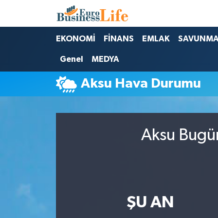
Nöbetçi Eczaneler
EKONOMİ
FİNANS
EMLAK
SAVUNM
Genel
MEDYA
Hava Durumu
Aksu Hava Durumu
Namaz Vakitleri
Trafik Durumu
Aksu Bugün
Süper Lig Puan Durumu ve Fikstür
Tüm Manşetler
Son Dakika Haberleri
ŞU AN
Haber Arşivi