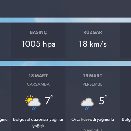
BASINÇ
RÜZGAR
1005
18
hpa
km/s
18 MART
19 MART
ÇARŞAMBA
PERŞEMBE
°
°
7
5
ağmur
Bölgesel düzensiz yağmur
Orta kuvvetli yağmurlu
Bölg
yağışlı
Nem: %83