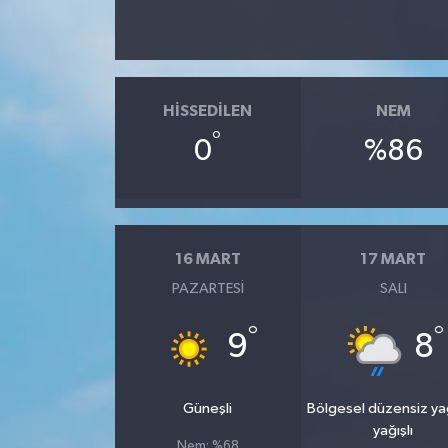
HISSEDILEN
NEM
°
0
%86
16 MART
17 MART
PAZARTESI
SALI
°
°
9
8
Güneşli
Bölgesel düzensiz y
yağışlı
Nem: %68