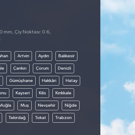
 0 mm, Çiy Noktası: 0.6,
3
ahan
Artvin
Aydın
Balıkesir
le
Çankırı
Çorum
Denizli
Gümüşhane
Hakkâri
Hatay
onu
Kayseri
Kilis
Kırıkkale
Muğla
Muş
Nevşehir
Niğde
Tekirdağ
Tokat
Trabzon