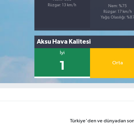
Rüzgar: 13 km/h
Nem: %75
Rüzgar: 17 km/h
Yağış Olasılığı: %8
Aksu Hava Kalitesi
İyi
1
Orta
Türkiye'den ve dünyadan son 