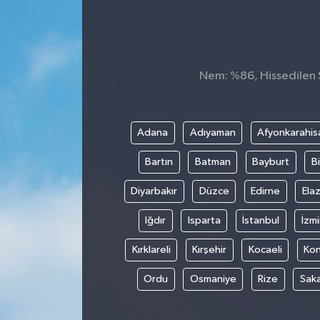
Nem: %86, Hissedilen S
Adana
Adıyaman
Afyonkarahis
Bartın
Batman
Bayburt
Bi
Diyarbakır
Düzce
Edirne
Elaz
Iğdır
Isparta
İstanbul
İzmi
Kırklareli
Kırşehir
Kocaeli
Ko
Ordu
Osmaniye
Rize
Sak