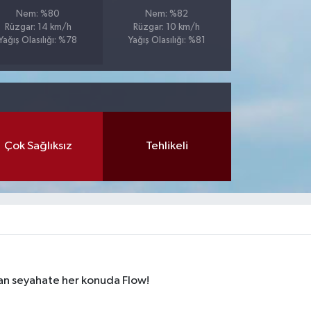
Nem: %80
Nem: %82
Rüzgar: 14 km/h
Rüzgar: 10 km/h
Yağış Olasılığı: %78
Yağış Olasılığı: %81
Çok Sağlıksız
Tehlikeli
dan seyahate her konuda Flow!