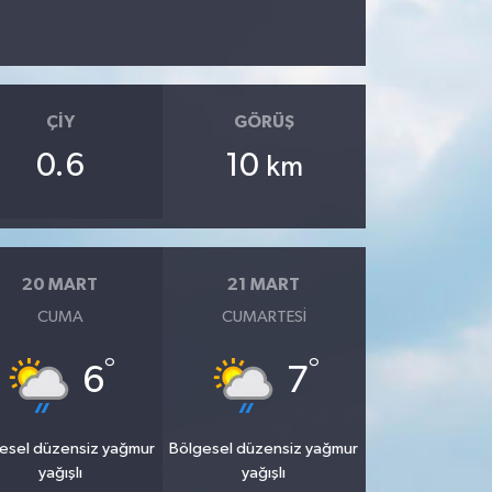
ÇIY
GÖRÜŞ
0.6
10
km
20 MART
21 MART
CUMA
CUMARTESI
°
°
6
7
esel düzensiz yağmur
Bölgesel düzensiz yağmur
yağışlı
yağışlı