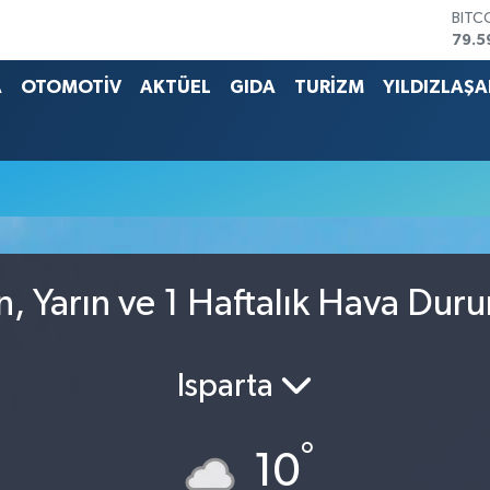
BITC
79.5
DOL
45,4
A
OTOMOTİV
AKTÜEL
GIDA
TURİZM
YILDIZLAŞ
EUR
53,3
STER
61,6
G.AL
686
BİST
14.5
, Yarın ve 1 Haftalık Hava Dur
Isparta
°
10