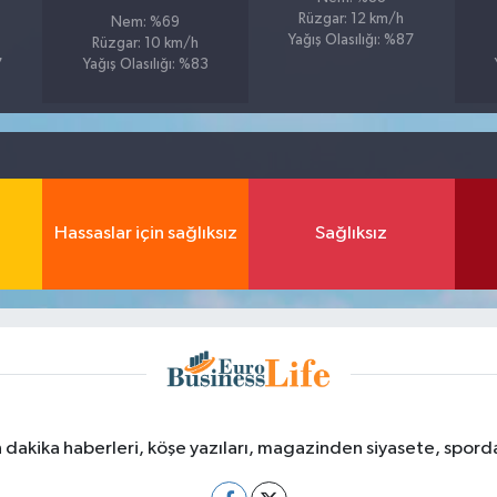
Rüzgar: 12 km/h
Nem: %69
Yağış Olasılığı: %87
Rüzgar: 10 km/h
7
Yağış Olasılığı: %83
Hassaslar için sağlıksız
Sağlıksız
dakika haberleri, köşe yazıları, magazinden siyasete, spor