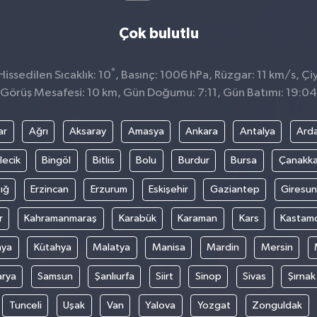
Çok bulutlu
°
ssedilen Sıcaklık: 10
, Basınç: 1006 hPa, Rüzgar: 11 km/s, Çiy
Görüş Mesafesi: 10 km, Gün Doğumu: 7:11, Gün Batımı: 19:04
ar
Ağrı
Aksaray
Amasya
Ankara
Antalya
Ard
lecik
Bingöl
Bitlis
Bolu
Burdur
Bursa
Çanakka
ığ
Erzincan
Erzurum
Eskişehir
Gaziantep
Giresun
r
Kahramanmaraş
Karabük
Karaman
Kars
Kastam
nya
Kütahya
Malatya
Manisa
Mardin
Mersin
arya
Samsun
Şanlıurfa
Siirt
Sinop
Sivas
Şırnak
Tunceli
Uşak
Van
Yalova
Yozgat
Zonguldak