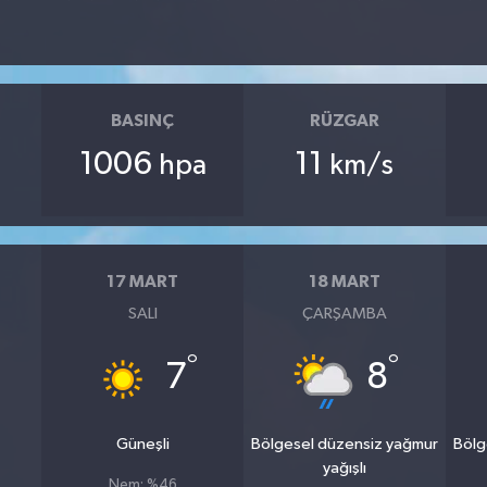
BASINÇ
RÜZGAR
1006
11
hpa
km/s
17 MART
18 MART
SALI
ÇARŞAMBA
°
°
7
8
Güneşli
Bölgesel düzensiz yağmur
Bölg
yağışlı
Nem: %46