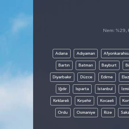
Nem: %29, Hi
Adana
Adıyaman
Afyonkarahis
Bartın
Batman
Bayburt
Bi
Diyarbakır
Düzce
Edirne
Elaz
Iğdır
Isparta
İstanbul
İzmi
Kırklareli
Kırşehir
Kocaeli
Ko
Ordu
Osmaniye
Rize
Sak