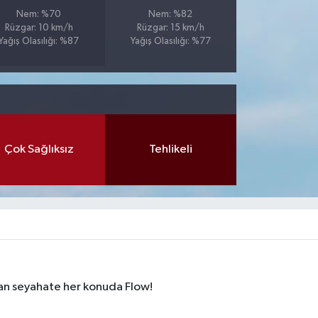
Nem: %70
Nem: %82
Rüzgar: 10 km/h
Rüzgar: 15 km/h
Yağış Olasılığı: %87
Yağış Olasılığı: %77
Çok Sağlıksız
Tehlikeli
dan seyahate her konuda Flow!