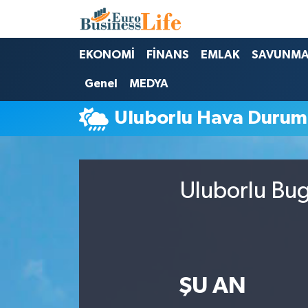
Nöbetçi Eczaneler
EKONOMİ
FİNANS
EMLAK
SAVUNM
Genel
MEDYA
Hava Durumu
Uluborlu Hava Duru
Namaz Vakitleri
Trafik Durumu
Uluborlu Bug
Süper Lig Puan Durumu ve Fikstür
Tüm Manşetler
Son Dakika Haberleri
ŞU AN
Haber Arşivi