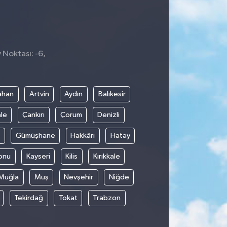
 Noktası: -6,
ahan
Artvin
Aydın
Balıkesir
le
Çankırı
Çorum
Denizli
Gümüşhane
Hakkâri
Hatay
onu
Kayseri
Kilis
Kırıkkale
Muğla
Muş
Nevşehir
Niğde
Tekirdağ
Tokat
Trabzon