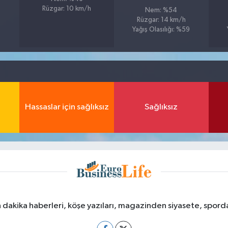
Rüzgar: 10 km/h
Nem: %54
Rüzgar: 14 km/h
Yağış Olasılığı: %59
Hassaslar için sağlıksız
Sağlıksız
dakika haberleri, köşe yazıları, magazinden siyasete, spor