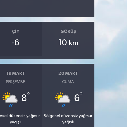
ÇIY
GÖRÜŞ
-6
10
km
19 MART
20 MART
PERŞEMBE
CUMA
°
°
8
6
esel düzensiz yağmur
Bölgesel düzensiz yağmur
yağışlı
yağışlı