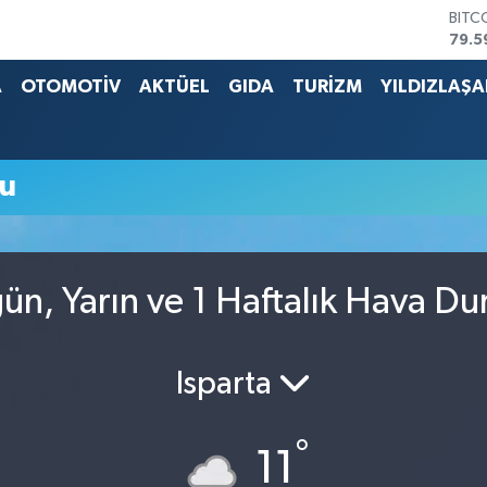
BITC
79.5
DOL
45,4
A
OTOMOTİV
AKTÜEL
GIDA
TURİZM
YILDIZLAŞ
EUR
53,3
STER
61,6
mu
G.AL
686
BİST
14.5
ün, Yarın ve 1 Haftalık Hava D
Isparta
°
11