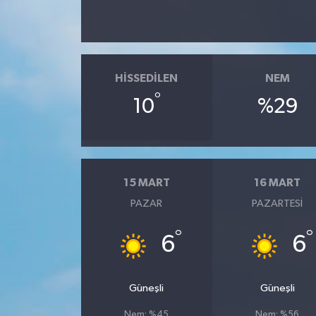
HISSEDILEN
NEM
°
10
%29
15 MART
16 MART
PAZAR
PAZARTESI
°
°
6
6
Güneşli
Güneşli
Nem: %45
Nem: %56