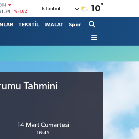
°
OIN
10
İstanbul
91,74
%-1.82
AR
3620
%0.02
ANLAR
TEKSTİL
IMALAT
Spor
O
8690
%0.19
LİN
0380
%0.18
TIN
2,09000
%0.19
100
98,00
%0
urumu Tahmini
14 Mart Cumartesi
16:45