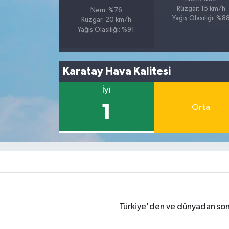
Rüzgar: 15 km/h
Nem: %76
Yağış Olasılığı: %8
Rüzgar: 20 km/h
Yağış Olasılığı: %91
Karatay Hava Kalitesi
İyi
1
Orta
Türkiye'den ve dünyadan son 