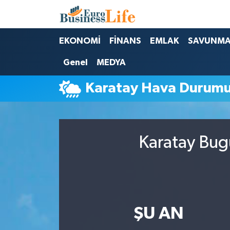
Nöbetçi Eczaneler
EKONOMİ
FİNANS
EMLAK
SAVUNM
Genel
MEDYA
Hava Durumu
Karatay Hava Durum
Namaz Vakitleri
Trafik Durumu
Karatay Bug
Süper Lig Puan Durumu ve Fikstür
Tüm Manşetler
Son Dakika Haberleri
ŞU AN
Haber Arşivi