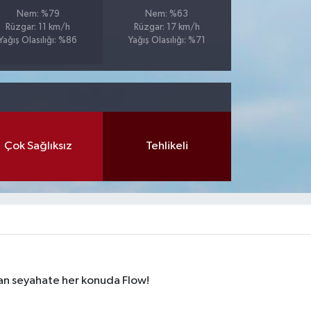
Nem: %79
Nem: %63
Rüzgar: 11 km/h
Rüzgar: 17 km/h
Yağış Olasılığı: %86
Yağış Olasılığı: %71
Çok Sağlıksız
Tehlikeli
dan seyahate her konuda Flow!