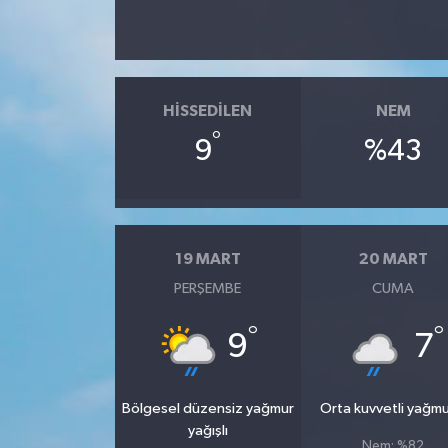
HISSEDILEN
NEM
°
9
%43
19 MART
20 MART
PERŞEMBE
CUMA
°
°
9
7
Bölgesel düzensiz yağmur
Orta kuvvetli yağmu
yağışlı
Nem: %82