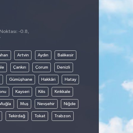
Noktası: -0.8,
7
ahan
Artvin
Aydın
Balıkesir
le
Çankırı
Çorum
Denizli
Gümüşhane
Hakkâri
Hatay
onu
Kayseri
Kilis
Kırıkkale
Muğla
Muş
Nevşehir
Niğde
Tekirdağ
Tokat
Trabzon