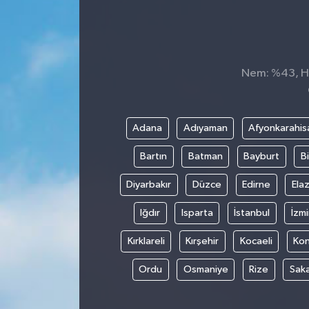
Nem: %43, His
Adana
Adıyaman
Afyonkarahis
Bartın
Batman
Bayburt
Bi
Diyarbakır
Düzce
Edirne
Elaz
Iğdır
Isparta
İstanbul
İzmi
Kırklareli
Kırşehir
Kocaeli
Ko
Ordu
Osmaniye
Rize
Sak