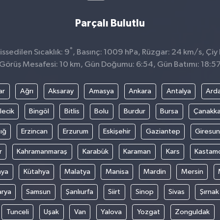
Parçalı Bulutlu
°
sedilen Sıcaklık: 9
, Basınç: 1009 hPa, Rüzgar: 24 km/s, Çiy 
Görüş Mesafesi: 10 km, Gün Doğumu: 6:54, Gün Batımı: 18:5
ar
Ağrı
Aksaray
Amasya
Ankara
Antalya
Ard
lecik
Bingöl
Bitlis
Bolu
Burdur
Bursa
Çanakka
ığ
Erzincan
Erzurum
Eskişehir
Gaziantep
Giresun
r
Kahramanmaraş
Karabük
Karaman
Kars
Kastam
nya
Kütahya
Malatya
Manisa
Mardin
Mersin
arya
Samsun
Şanlıurfa
Siirt
Sinop
Sivas
Şırnak
Tunceli
Uşak
Van
Yalova
Yozgat
Zonguldak