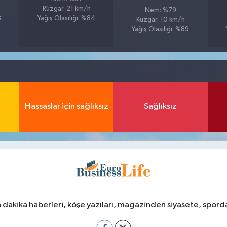
Rüzgar: 21 km/h
Nem: %79
8
Yağış Olasılığı: %84
Rüzgar: 10 km/h
Yağış Olasılığı: %89
Hassaslar için sağlıksız
Sağlıksız
dakika haberleri, köşe yazıları, magazinden siyasete, spor