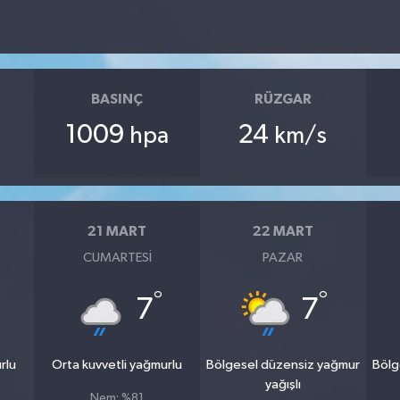
BASINÇ
RÜZGAR
1009
24
hpa
km/s
21 MART
22 MART
CUMARTESI
PAZAR
°
°
7
7
rlu
Orta kuvvetli yağmurlu
Bölgesel düzensiz yağmur
Bölg
yağışlı
Nem: %81