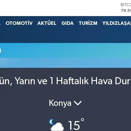
BITC
79.5
DOL
45,4
A
OTOMOTİV
AKTÜEL
GIDA
TURİZM
YILDIZLAŞ
EUR
53,3
STER
61,6
u
G.AL
686
BİST
14.5
ün, Yarın ve 1 Haftalık Hava Du
Konya
°
15