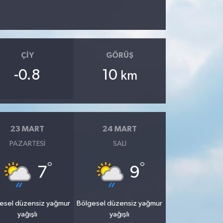
ÇIY
GÖRÜŞ
-0.8
10
km
23 MART
24 MART
PAZARTESI
SALI
°
°
7
9
esel düzensiz yağmur
Bölgesel düzensiz yağmur
yağışlı
yağışlı