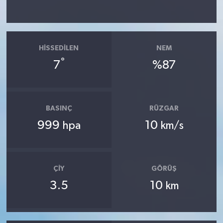
HISSEDILEN
NEM
°
7
%87
BASINÇ
RÜZGAR
999
10
hpa
km/s
ÇIY
GÖRÜŞ
3.5
10
km