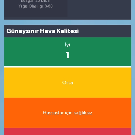
Rüzgar: 25 km/h
Yağış Olasılığı: %68
Güneysınır Hava Kalitesi
İyi
1
Orta
Hassaslar için sağlıksız