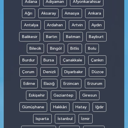
Adana
Adıyaman
Afyonkarahisar
Ağrı
Aksaray
Amasya
Ankara
Antalya
Ardahan
Artvin
Aydın
Balıkesir
Bartın
Batman
Bayburt
Bilecik
Bingöl
Bitlis
Bolu
Burdur
Bursa
Çanakkale
Çankırı
Çorum
Denizli
Diyarbakır
Düzce
Edirne
Elazığ
Erzincan
Erzurum
Eskişehir
Gaziantep
Giresun
Gümüşhane
Hakkâri
Hatay
Iğdır
Isparta
İstanbul
İzmir