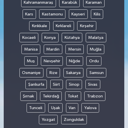
Kahramanmaraş
Karabük
Karaman
Kars
Kastamonu
Kayseri
Kilis
Kırıkkale
Kırklareli
Kırşehir
Kocaeli
Konya
Kütahya
Malatya
Manisa
Mardin
Mersin
Muğla
Muş
Nevşehir
Niğde
Ordu
Osmaniye
Rize
Sakarya
Samsun
Şanlıurfa
Siirt
Sinop
Sivas
Şırnak
Tekirdağ
Tokat
Trabzon
Tunceli
Uşak
Van
Yalova
Yozgat
Zonguldak