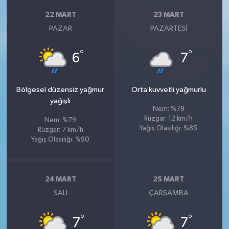
22 MART
23 MART
PAZAR
PAZARTESI
°
°
6
7
Bölgesel düzensiz yağmur
Orta kuvvetli yağmurlu
yağışlı
Nem: %79
Rüzgar: 12 km/h
Nem: %79
Yağış Olasılığı: %85
Rüzgar: 7 km/h
Yağış Olasılığı: %90
24 MART
25 MART
SALI
ÇARŞAMBA
°
°
7
7