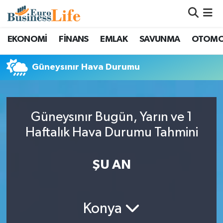
Nöbetçi Eczaneler
EKONOMİ
FİNANS
EMLAK
SAVUNMA
OTOMO
Hava Durumu
Güneysınır Hava Durumu
Namaz Vakitleri
Trafik Durumu
Güneysınır Bugün, Yarın ve 1
Haftalık Hava Durumu Tahmini
Süper Lig Puan Durumu ve Fikstür
ŞU AN
Tüm Manşetler
Son Dakika Haberleri
Konya
Haber Arşivi