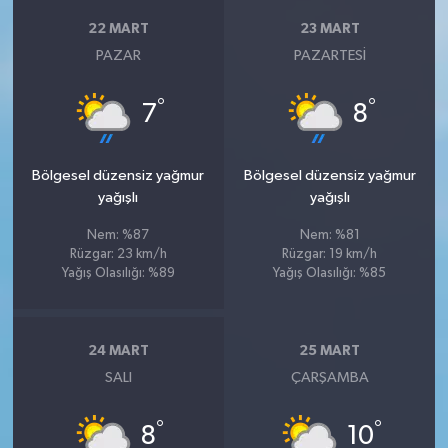
22 MART
23 MART
PAZAR
PAZARTESI
°
°
7
8
Bölgesel düzensiz yağmur
Bölgesel düzensiz yağmur
yağışlı
yağışlı
Nem: %87
Nem: %81
Rüzgar: 23 km/h
Rüzgar: 19 km/h
Yağış Olasılığı: %89
Yağış Olasılığı: %85
24 MART
25 MART
SALI
ÇARŞAMBA
°
°
8
10