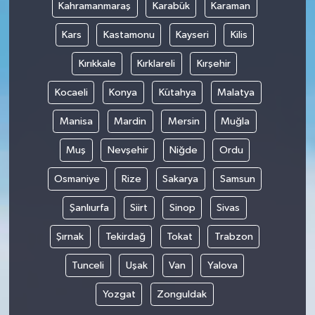
Kahramanmaraş
Karabük
Karaman
Kars
Kastamonu
Kayseri
Kilis
Kırıkkale
Kırklareli
Kırşehir
Kocaeli
Konya
Kütahya
Malatya
Manisa
Mardin
Mersin
Muğla
Muş
Nevşehir
Niğde
Ordu
Osmaniye
Rize
Sakarya
Samsun
Şanlıurfa
Siirt
Sinop
Sivas
Şırnak
Tekirdağ
Tokat
Trabzon
Tunceli
Uşak
Van
Yalova
Yozgat
Zonguldak