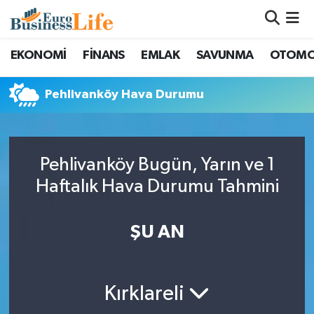
Nöbetçi Eczaneler
EKONOMİ
FİNANS
EMLAK
SAVUNMA
OTOMO
Hava Durumu
Pehlivanköy Hava Durumu
Namaz Vakitleri
Trafik Durumu
Pehlivanköy Bugün, Yarın ve 1
Haftalık Hava Durumu Tahmini
Süper Lig Puan Durumu ve Fikstür
ŞU AN
Tüm Manşetler
Son Dakika Haberleri
Kırklareli
Haber Arşivi