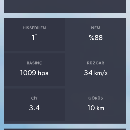
HISSEDILEN
NEM
°
1
%88
BASINÇ
RÜZGAR
1009
34
hpa
km/s
ÇIY
GÖRÜŞ
3.4
10
km