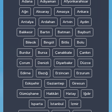
Adana
Adıyaman
Afyonkarahisar
Ağrı
Aksaray
Amasya
Ankara
Antalya
Ardahan
Artvin
Aydın
Balıkesir
Bartın
Batman
Bayburt
Bilecik
Bingöl
Bitlis
Bolu
Burdur
Bursa
Çanakkale
Çankırı
Çorum
Denizli
Diyarbakır
Düzce
Edirne
Elazığ
Erzincan
Erzurum
Eskişehir
Gaziantep
Giresun
Gümüşhane
Hakkâri
Hatay
Iğdır
Isparta
İstanbul
İzmir