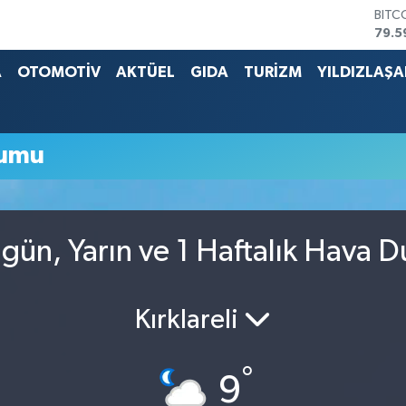
BITC
79.5
DOL
45,4
A
OTOMOTİV
AKTÜEL
GIDA
TURİZM
YILDIZLAŞ
EUR
53,3
STER
61,6
rumu
G.AL
686
BİST
14.5
gün, Yarın ve 1 Haftalık Hava 
Kırklareli
°
9