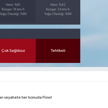
Nem: %81
Nem: %92
Rüzgar: 16 km/h
Rüzgar: 24 km/h
Yağış Olasılığı: %86
Yağış Olasılığı: %86
Çok Sağlıksız
Tehlikeli
dan seyahate her konuda Flow!