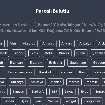
Parçalı Bulutlu
°
ssedilen Sıcaklık: 4
, Basınç: 1012 hPa, Rüzgar: 18 km/s, Çiy 
Görüş Mesafesi: 8 km, Gün Doğumu: 7:09, Gün Batımı: 19:26
ar
Ağrı
Aksaray
Amasya
Ankara
Antalya
Ard
lecik
Bingöl
Bitlis
Bolu
Burdur
Bursa
Çanakka
ığ
Erzincan
Erzurum
Eskişehir
Gaziantep
Giresun
r
Kahramanmaraş
Karabük
Karaman
Kars
Kastam
nya
Kütahya
Malatya
Manisa
Mardin
Mersin
arya
Samsun
Şanlıurfa
Siirt
Sinop
Sivas
Şırnak
Tunceli
Uşak
Van
Yalova
Yozgat
Zonguldak