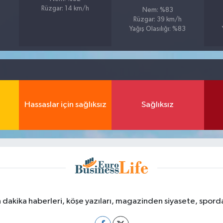
Rüzgar: 14 km/h
Nem: %83
Rüzgar: 39 km/h
Yağış Olasılığı: %83
Hassaslar için sağlıksız
Sağlıksız
dakika haberleri, köşe yazıları, magazinden siyasete, spor