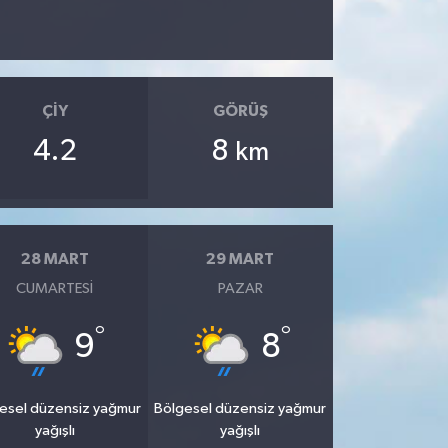
ÇIY
GÖRÜŞ
4.2
8
km
28 MART
29 MART
CUMARTESI
PAZAR
°
°
9
8
esel düzensiz yağmur
Bölgesel düzensiz yağmur
yağışlı
yağışlı