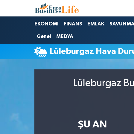
Nöbetçi Eczaneler
EKONOMİ
FİNANS
EMLAK
SAVUNM
Genel
MEDYA
Hava Durumu
Lüleburgaz Hava Du
Namaz Vakitleri
Trafik Durumu
Lüleburgaz Bu
Süper Lig Puan Durumu ve Fikstür
Tüm Manşetler
Son Dakika Haberleri
ŞU AN
Haber Arşivi