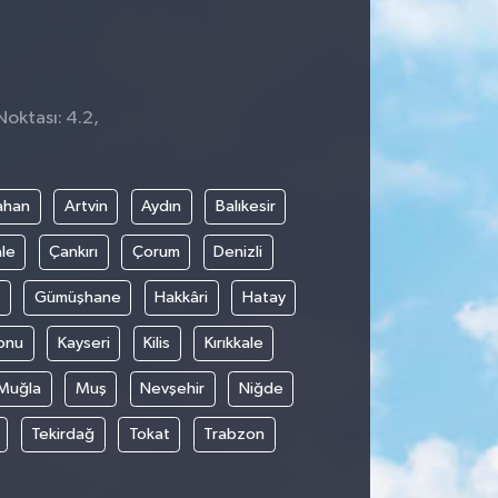
Noktası: 4.2,
ahan
Artvin
Aydın
Balıkesir
le
Çankırı
Çorum
Denizli
Gümüşhane
Hakkâri
Hatay
onu
Kayseri
Kilis
Kırıkkale
Muğla
Muş
Nevşehir
Niğde
Tekirdağ
Tokat
Trabzon