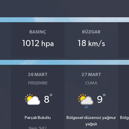
BASINÇ
RÜZGAR
1012
18
hpa
km/s
26 MART
27 MART
PERŞEMBE
CUMA
°
°
8
9
Parçalı Bulutlu
Bölgesel düzensiz yağmur
Bölg
yağışlı
Nem: %82