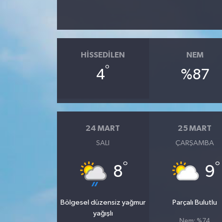
HISSEDILEN
NEM
°
4
%87
24 MART
25 MART
SALI
ÇARŞAMBA
°
°
8
9
Bölgesel düzensiz yağmur
Parçalı Bulutlu
yağışlı
Nem: %74