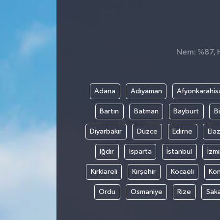
Nem: %87, Hi
Adana
Adıyaman
Afyonkarahis
Bartın
Batman
Bayburt
Bi
Diyarbakır
Düzce
Edirne
Elaz
Iğdır
Isparta
İstanbul
İzmi
Kırklareli
Kırşehir
Kocaeli
Ko
Ordu
Osmaniye
Rize
Sak