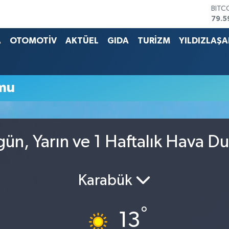
BITC
79.5
DOL
45,4
A
OTOMOTİV
AKTÜEL
GIDA
TURİZM
YILDIZLAŞ
EUR
53,3
STER
61,6
mu
G.AL
686
BİST
14.5
gün, Yarın ve 1 Haftalık Hava D
Karabük
°
13