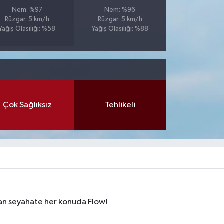
Nem: %97
Nem: %96
Rüzgar: 5 km/h
Rüzgar: 5 km/h
Yağış Olasılığı: %58
Yağış Olasılığı: %88
Çok Sağlıksız
Tehlikeli
dan seyahate her konuda Flow!