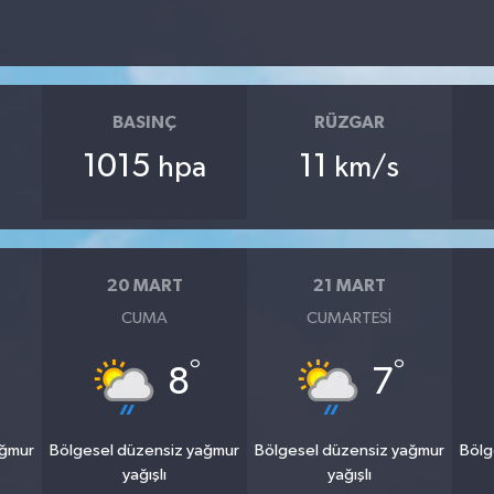
BASINÇ
RÜZGAR
1015
11
hpa
km/s
20 MART
21 MART
CUMA
CUMARTESI
°
°
8
7
ağmur
Bölgesel düzensiz yağmur
Bölgesel düzensiz yağmur
Bölg
yağışlı
yağışlı