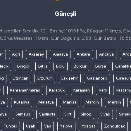
Güneşli
°
ssedilen Sıcaklık: 12
, Basınç: 1015 hPa, Rüzgar: 11 km/s, Çiy 
Görüş Mesafesi: 10 km, Gün Doğumu: 6:58, Gün Batımı: 18:5
ar
Ağrı
Aksaray
Amasya
Ankara
Antalya
Ard
lecik
Bingöl
Bitlis
Bolu
Burdur
Bursa
Çanakka
ığ
Erzincan
Erzurum
Eskişehir
Gaziantep
Giresun
r
Kahramanmaraş
Karabük
Karaman
Kars
Kastam
nya
Kütahya
Malatya
Manisa
Mardin
Mersin
arya
Samsun
Şanlıurfa
Siirt
Sinop
Sivas
Şırnak
Tunceli
Uşak
Van
Yalova
Yozgat
Zonguldak