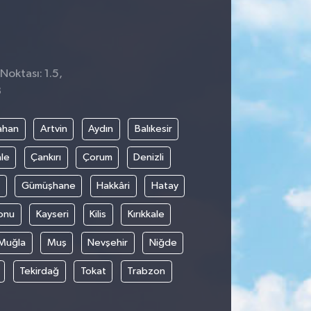
Noktası: 1.5,
8
ahan
Artvin
Aydın
Balıkesir
le
Çankırı
Çorum
Denizli
Gümüşhane
Hakkâri
Hatay
onu
Kayseri
Kilis
Kırıkkale
Muğla
Muş
Nevşehir
Niğde
Tekirdağ
Tokat
Trabzon