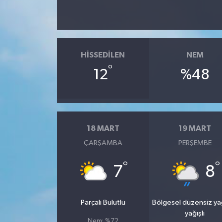
HISSEDILEN
NEM
°
12
%48
18 MART
19 MART
ÇARŞAMBA
PERŞEMBE
°
°
7
8
Parçalı Bulutlu
Bölgesel düzensiz y
yağışlı
Nem: %72