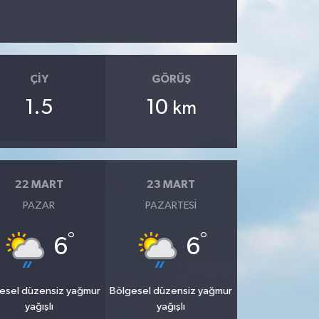
ÇIY
GÖRÜŞ
1.5
10
km
22 MART
23 MART
PAZAR
PAZARTESI
°
°
6
6
esel düzensiz yağmur
Bölgesel düzensiz yağmur
yağışlı
yağışlı