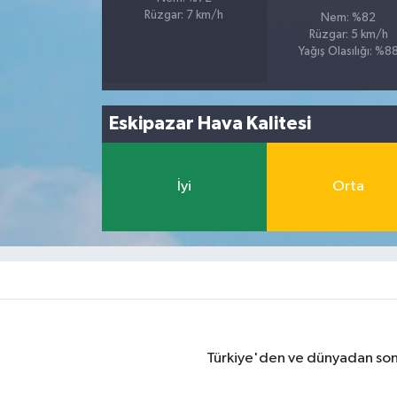
Rüzgar: 7 km/h
Nem: %82
Rüzgar: 5 km/h
Yağış Olasılığı: %8
Eskipazar Hava Kalitesi
İyi
Orta
Türkiye'den ve dünyadan son 