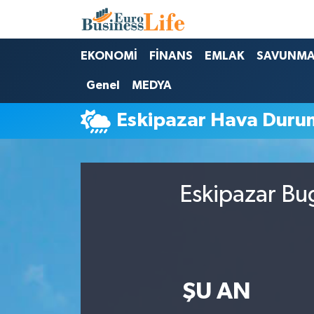
Nöbetçi Eczaneler
EKONOMİ
FİNANS
EMLAK
SAVUNM
Genel
MEDYA
Hava Durumu
Eskipazar Hava Duru
Namaz Vakitleri
Trafik Durumu
Eskipazar Bu
Süper Lig Puan Durumu ve Fikstür
Tüm Manşetler
Son Dakika Haberleri
ŞU AN
Haber Arşivi