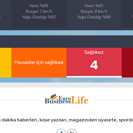
Nem: %89
Nem: %85
Rüzgar: 7 km/h
Rüzgar: 8 km/h
8
Yağış Olasılığı: %85
Yağış Olasılığı: %89
Sağlıksız
4
Hassaslar için sağlıksız
dakika haberleri, köşe yazıları, magazinden siyasete, spor