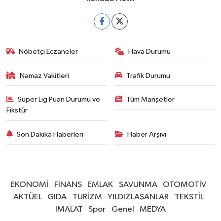
Nöbetçi Eczaneler
Hava Durumu
Namaz Vakitleri
Trafik Durumu
Süper Lig Puan Durumu ve
Tüm Manşetler
Fikstür
Son Dakika Haberleri
Haber Arşivi
EKONOMİ
FİNANS
EMLAK
SAVUNMA
OTOMOTİV
AKTÜEL
GIDA
TURİZM
YILDIZLAŞANLAR
TEKSTİL
IMALAT
Spor
Genel
MEDYA