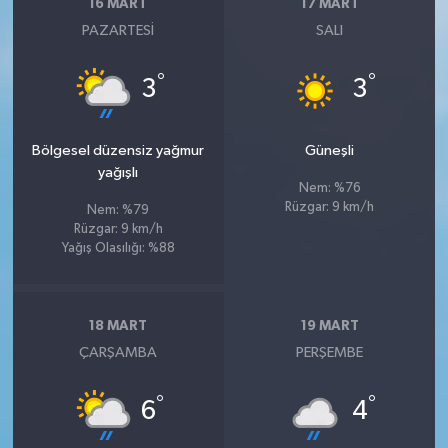
16 MART
17 MART
PAZARTESI
SALI
°
°
3
3
Bölgesel düzensiz yağmur
Güneşli
yağışlı
Nem: %76
Rüzgar: 9 km/h
Nem: %79
Rüzgar: 9 km/h
Yağış Olasılığı: %88
18 MART
19 MART
ÇARŞAMBA
PERŞEMBE
°
°
6
4