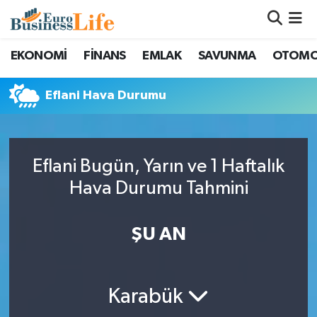
Nöbetçi Eczaneler
EKONOMİ
FİNANS
EMLAK
SAVUNMA
OTOMO
Hava Durumu
Eflani Hava Durumu
Namaz Vakitleri
Trafik Durumu
Eflani Bugün, Yarın ve 1 Haftalık
Hava Durumu Tahmini
Süper Lig Puan Durumu ve Fikstür
ŞU AN
Tüm Manşetler
Son Dakika Haberleri
Karabük
Haber Arşivi