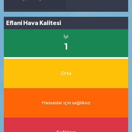
Eflani Hava Kalitesi
İyi
1
Orta
Hassaslar için sağlıksız