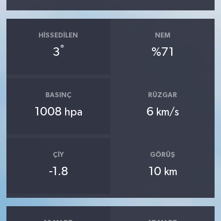
HISSEDILEN
NEM
°
3
%71
BASINÇ
RÜZGAR
1008
6
hpa
km/s
ÇIY
GÖRÜŞ
-1.8
10
km