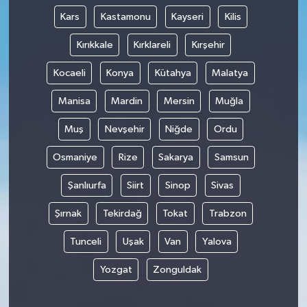
Kars
Kastamonu
Kayseri
Kilis
Kırıkkale
Kırklareli
Kırşehir
Kocaeli
Konya
Kütahya
Malatya
Manisa
Mardin
Mersin
Muğla
Muş
Nevşehir
Niğde
Ordu
Osmaniye
Rize
Sakarya
Samsun
Şanlıurfa
Siirt
Sinop
Sivas
Şırnak
Tekirdağ
Tokat
Trabzon
Tunceli
Uşak
Van
Yalova
Yozgat
Zonguldak