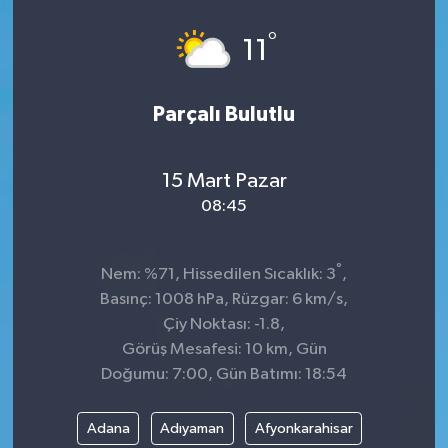
°
11
Parçalı Bulutlu
15 Mart Pazar
08:45
°
Nem: %71, Hissedilen Sıcaklık: 3
,
Basınç: 1008 hPa, Rüzgar: 6 km/s,
Çiy Noktası: -1.8,
Görüş Mesafesi: 10 km, Gün
Doğumu: 7:00, Gün Batımı: 18:54
Adana
Adıyaman
Afyonkarahisar