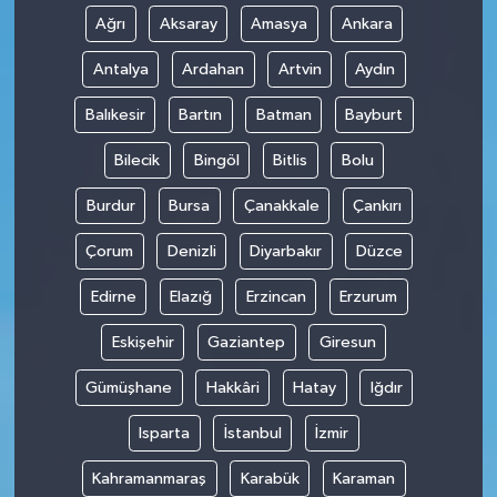
Ağrı
Aksaray
Amasya
Ankara
Antalya
Ardahan
Artvin
Aydın
Balıkesir
Bartın
Batman
Bayburt
Bilecik
Bingöl
Bitlis
Bolu
Burdur
Bursa
Çanakkale
Çankırı
Çorum
Denizli
Diyarbakır
Düzce
Edirne
Elazığ
Erzincan
Erzurum
Eskişehir
Gaziantep
Giresun
Gümüşhane
Hakkâri
Hatay
Iğdır
Isparta
İstanbul
İzmir
Kahramanmaraş
Karabük
Karaman