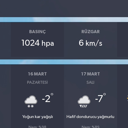
BASINÇ
RÜZGAR
1024
6
hpa
km/s
16 MART
17 MART
PAZARTESI
SALI
°
°
°
-2
-7
Yoğun kar yağışlı
Hafif dondurucu yağmurlu
Nem: %98
Nem: %89