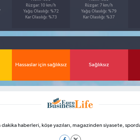
Rüzgar: 10 km/h
Rüzgar: 7 km/h
7
Yağış Olasılığı: %72
Yağış Olasılığı: %79
Kar Olasılığı: %73
Kar Olasılığı: %37
Hassaslar için sağlıksız
Sağlıksız
dakika haberleri, köşe yazıları, magazinden siyasete, spor