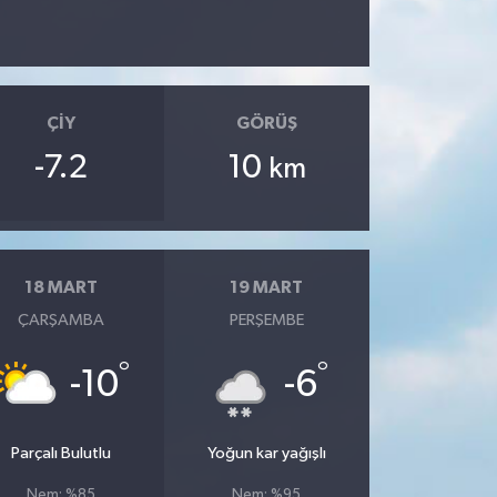
ÇIY
GÖRÜŞ
-7.2
10
km
18 MART
19 MART
ÇARŞAMBA
PERŞEMBE
°
°
-10
-6
Parçalı Bulutlu
Yoğun kar yağışlı
Nem: %85
Nem: %95