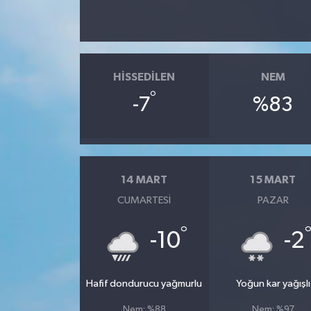
HISSEDILEN
NEM
°
-7
%83
14 MART
15 MART
CUMARTESI
PAZAR
°
-10
-2
Hafif dondurucu yağmurlu
Yoğun kar yağışlı
Nem: %88
Nem: %97