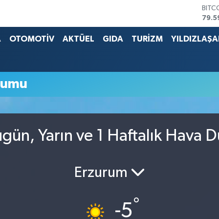
BITC
79.5
DOL
45,4
A
OTOMOTİV
AKTÜEL
GIDA
TURİZM
YILDIZLAŞ
EUR
53,3
STER
61,6
rumu
G.AL
686
BİST
14.5
gün, Yarın ve 1 Haftalık Hava 
Erzurum
°
-5