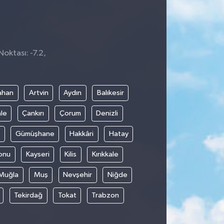
oktası: -7.2,
9
ahan
Artvin
Aydın
Balıkesir
le
Çankırı
Çorum
Denizli
Gümüşhane
Hakkâri
Hatay
onu
Kayseri
Kilis
Kırıkkale
Muğla
Muş
Nevşehir
Niğde
Tekirdağ
Tokat
Trabzon