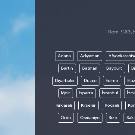
Nem: %83, Hi
Adana
Adıyaman
Afyonkarahis
Bartın
Batman
Bayburt
Bi
Diyarbakır
Düzce
Edirne
Elaz
Iğdır
Isparta
İstanbul
İzmi
Kırklareli
Kırşehir
Kocaeli
Ko
Ordu
Osmaniye
Rize
Sak