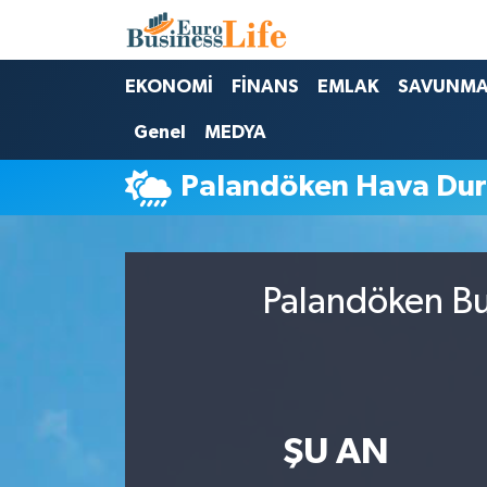
Nöbetçi Eczaneler
EKONOMİ
FİNANS
EMLAK
SAVUNM
Genel
MEDYA
Hava Durumu
Palandöken Hava Du
Namaz Vakitleri
Trafik Durumu
Palandöken Bu
Süper Lig Puan Durumu ve Fikstür
Tüm Manşetler
Son Dakika Haberleri
ŞU AN
Haber Arşivi