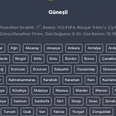
Güneşli
°
ssedilen Sıcaklık: -7
, Basınç: 1024 hPa, Rüzgar: 6 km/s, Çiy N
Görüş Mesafesi: 10 km, Gün Doğumu: 6:30, Gün Batımı: 18:1
ar
Ağrı
Aksaray
Amasya
Ankara
Antalya
Ard
lecik
Bingöl
Bitlis
Bolu
Burdur
Bursa
Çanakka
ığ
Erzincan
Erzurum
Eskişehir
Gaziantep
Giresun
r
Kahramanmaraş
Karabük
Karaman
Kars
Kastam
nya
Kütahya
Malatya
Manisa
Mardin
Mersin
arya
Samsun
Şanlıurfa
Siirt
Sinop
Sivas
Şırnak
Tunceli
Uşak
Van
Yalova
Yozgat
Zonguldak