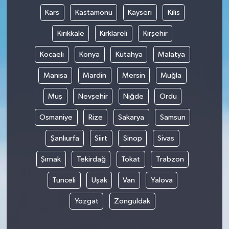
Kars
Kastamonu
Kayseri
Kilis
Kırıkkale
Kırklareli
Kırşehir
Kocaeli
Konya
Kütahya
Malatya
Manisa
Mardin
Mersin
Muğla
Muş
Nevşehir
Niğde
Ordu
Osmaniye
Rize
Sakarya
Samsun
Şanlıurfa
Siirt
Sinop
Sivas
Şırnak
Tekirdağ
Tokat
Trabzon
Tunceli
Uşak
Van
Yalova
Yozgat
Zonguldak