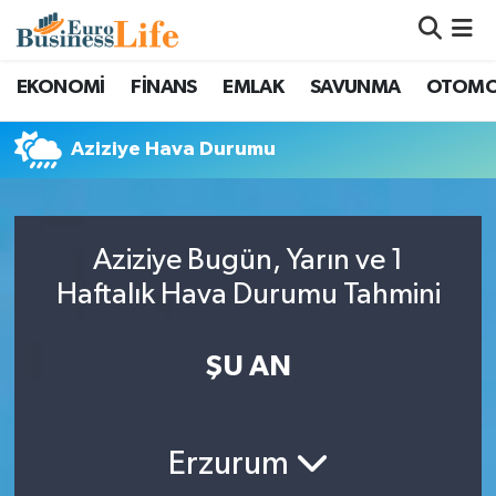
Nöbetçi Eczaneler
EKONOMİ
FİNANS
EMLAK
SAVUNMA
OTOMO
Hava Durumu
Aziziye Hava Durumu
Namaz Vakitleri
Trafik Durumu
Aziziye Bugün, Yarın ve 1
Haftalık Hava Durumu Tahmini
Süper Lig Puan Durumu ve Fikstür
ŞU AN
Tüm Manşetler
Son Dakika Haberleri
Erzurum
Haber Arşivi