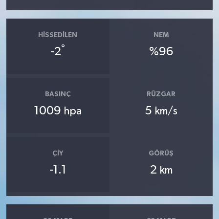
HISSEDILEN
NEM
°
-2
%96
BASINÇ
RÜZGAR
1009
5
hpa
km/s
ÇIY
GÖRÜŞ
-1.1
2
km