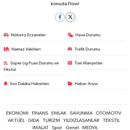
konuda Flow!
Nöbetçi Eczaneler
Hava Durumu
Namaz Vakitleri
Trafik Durumu
Süper Lig Puan Durumu ve
Tüm Manşetler
Fikstür
Son Dakika Haberleri
Haber Arşivi
EKONOMİ
FİNANS
EMLAK
SAVUNMA
OTOMOTİV
AKTÜEL
GIDA
TURİZM
YILDIZLAŞANLAR
TEKSTİL
IMALAT
Spor
Genel
MEDYA