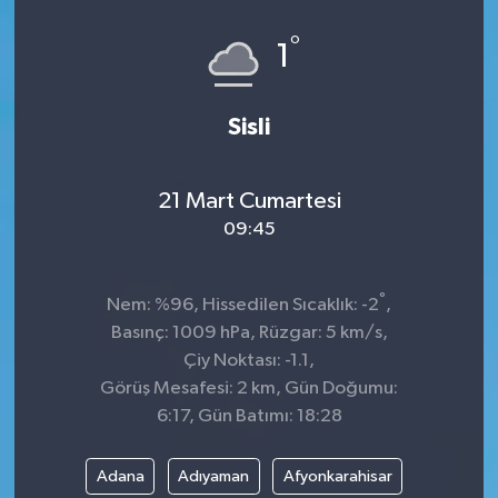
°
1
Sisli
21 Mart Cumartesi
09:45
°
Nem: %96, Hissedilen Sıcaklık: -2
,
Basınç: 1009 hPa, Rüzgar: 5 km/s,
Çiy Noktası: -1.1,
Görüş Mesafesi: 2 km, Gün Doğumu:
6:17, Gün Batımı: 18:28
Adana
Adıyaman
Afyonkarahisar