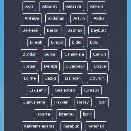
Ağrı
Aksaray
Amasya
Ankara
Antalya
Ardahan
Artvin
Aydın
Balıkesir
Bartın
Batman
Bayburt
Bilecik
Bingöl
Bitlis
Bolu
Burdur
Bursa
Çanakkale
Çankırı
Çorum
Denizli
Diyarbakır
Düzce
Edirne
Elazığ
Erzincan
Erzurum
Eskişehir
Gaziantep
Giresun
Gümüşhane
Hakkâri
Hatay
Iğdır
Isparta
İstanbul
İzmir
Kahramanmaraş
Karabük
Karaman