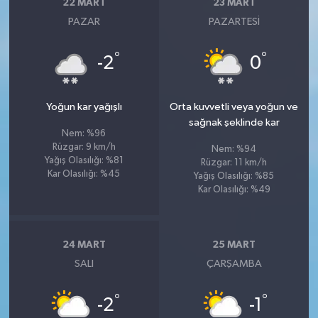
22 MART
23 MART
PAZAR
PAZARTESI
°
°
-2
0
Yoğun kar yağışlı
Orta kuvvetli veya yoğun ve
sağnak şeklinde kar
Nem: %96
Rüzgar: 9 km/h
Nem: %94
Yağış Olasılığı: %81
Rüzgar: 11 km/h
Kar Olasılığı: %45
Yağış Olasılığı: %85
Kar Olasılığı: %49
24 MART
25 MART
SALI
ÇARŞAMBA
°
°
-2
-1