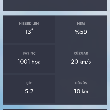
HISSEDILEN
NEM
°
13
%59
BASINÇ
RÜZGAR
1001
20
hpa
km/s
ÇIY
GÖRÜŞ
5.2
10
km