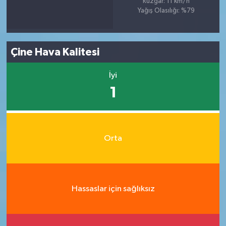
Rüzgar: 11 km/h
Yağış Olasılığı: %79
Çine Hava Kalitesi
İyi
1
Orta
Hassaslar için sağlıksız