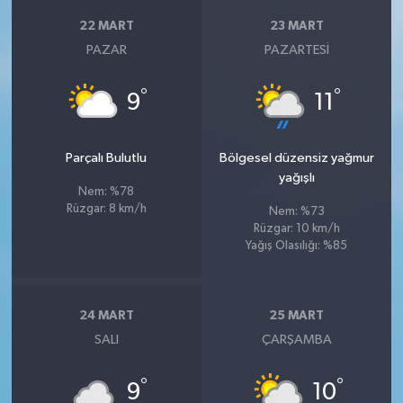
22 MART
23 MART
PAZAR
PAZARTESI
°
°
9
11
Parçalı Bulutlu
Bölgesel düzensiz yağmur
yağışlı
Nem: %78
Rüzgar: 8 km/h
Nem: %73
Rüzgar: 10 km/h
Yağış Olasılığı: %85
24 MART
25 MART
SALI
ÇARŞAMBA
°
°
9
10