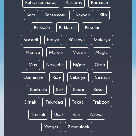
Kahramanmaraş
Karabük
Karaman
Kars
Kastamonu
Kayseri
Kilis
Kırıkkale
Kırklareli
Kırşehir
Kocaeli
Konya
Kütahya
Malatya
Manisa
Mardin
Mersin
Muğla
Muş
Nevşehir
Niğde
Ordu
Osmaniye
Rize
Sakarya
Samsun
Şanlıurfa
Siirt
Sinop
Sivas
Şırnak
Tekirdağ
Tokat
Trabzon
Tunceli
Uşak
Van
Yalova
Yozgat
Zonguldak