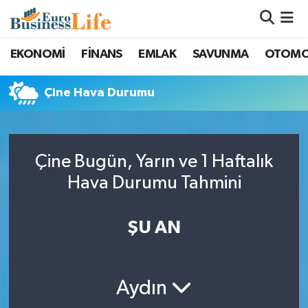
Nöbetçi Eczaneler
EKONOMİ
FİNANS
EMLAK
SAVUNMA
OTOMO
Hava Durumu
Çine Hava Durumu
Namaz Vakitleri
Trafik Durumu
Çine Bugün, Yarın ve 1 Haftalık
Hava Durumu Tahmini
Süper Lig Puan Durumu ve Fikstür
ŞU AN
Tüm Manşetler
Son Dakika Haberleri
Aydın
Haber Arşivi