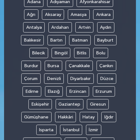
Adana
Adıyaman
Afyonkarahisar
Ağrı
Aksaray
Amasya
Ankara
Antalya
Ardahan
Artvin
Aydın
Balıkesir
Bartın
Batman
Bayburt
Bilecik
Bingöl
Bitlis
Bolu
Burdur
Bursa
Çanakkale
Çankırı
Çorum
Denizli
Diyarbakır
Düzce
Edirne
Elazığ
Erzincan
Erzurum
Eskişehir
Gaziantep
Giresun
Gümüşhane
Hakkâri
Hatay
Iğdır
Isparta
İstanbul
İzmir