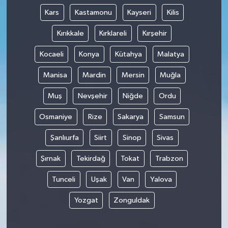
Kars
Kastamonu
Kayseri
Kilis
Kırıkkale
Kırklareli
Kırşehir
Kocaeli
Konya
Kütahya
Malatya
Manisa
Mardin
Mersin
Muğla
Muş
Nevşehir
Niğde
Ordu
Osmaniye
Rize
Sakarya
Samsun
Şanlıurfa
Siirt
Sinop
Sivas
Şırnak
Tekirdağ
Tokat
Trabzon
Tunceli
Uşak
Van
Yalova
Yozgat
Zonguldak