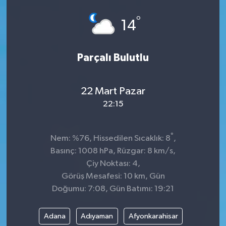
°
14
Parçalı Bulutlu
22 Mart Pazar
22:15
°
Nem: %76, Hissedilen Sıcaklık: 8
,
Basınç: 1008 hPa, Rüzgar: 8 km/s,
Çiy Noktası: 4,
Görüş Mesafesi: 10 km, Gün
Doğumu: 7:08, Gün Batımı: 19:21
Adana
Adıyaman
Afyonkarahisar