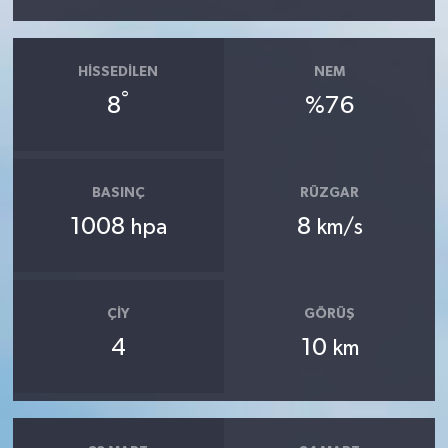
HISSEDILEN
NEM
°
8
%76
BASINÇ
RÜZGAR
1008
8
hpa
km/s
ÇIY
GÖRÜŞ
4
10
km