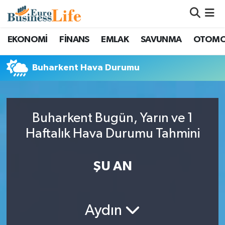
Nöbetçi Eczaneler
EKONOMİ
FİNANS
EMLAK
SAVUNMA
OTOMO
Hava Durumu
Buharkent Hava Durumu
Namaz Vakitleri
Trafik Durumu
Buharkent Bugün, Yarın ve 1
Haftalık Hava Durumu Tahmini
Süper Lig Puan Durumu ve Fikstür
ŞU AN
Tüm Manşetler
Son Dakika Haberleri
Aydın
Haber Arşivi