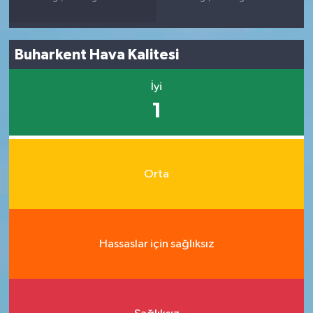
Buharkent Hava Kalitesi
İyi
1
Orta
Hassaslar için sağlıksız