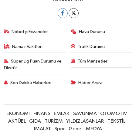
Nöbetçi Eczaneler
Hava Durumu
Namaz Vakitleri
Trafik Durumu
Süper Lig Puan Durumu ve
Tüm Manşetler
Fikstür
Son Dakika Haberleri
Haber Arşivi
EKONOMİ
FİNANS
EMLAK
SAVUNMA
OTOMOTİV
AKTÜEL
GIDA
TURİZM
YILDIZLAŞANLAR
TEKSTİL
IMALAT
Spor
Genel
MEDYA