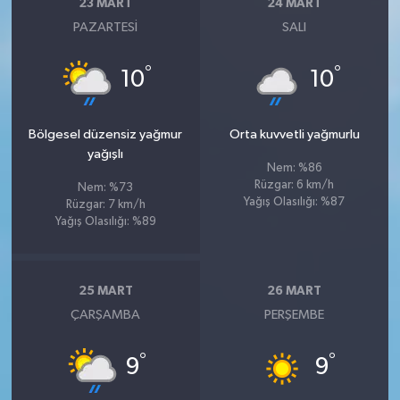
23 MART
24 MART
PAZARTESI
SALI
°
°
10
10
Bölgesel düzensiz yağmur
Orta kuvvetli yağmurlu
yağışlı
Nem: %86
Rüzgar: 6 km/h
Nem: %73
Yağış Olasılığı: %87
Rüzgar: 7 km/h
Yağış Olasılığı: %89
25 MART
26 MART
ÇARŞAMBA
PERŞEMBE
°
°
9
9