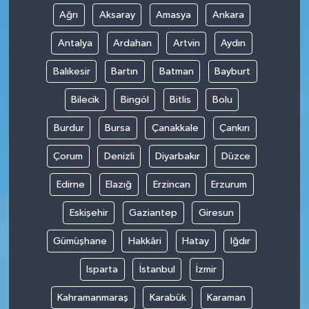
Ağrı
Aksaray
Amasya
Ankara
Antalya
Ardahan
Artvin
Aydın
Balıkesir
Bartın
Batman
Bayburt
Bilecik
Bingöl
Bitlis
Bolu
Burdur
Bursa
Çanakkale
Çankırı
Çorum
Denizli
Diyarbakır
Düzce
Edirne
Elazığ
Erzincan
Erzurum
Eskişehir
Gaziantep
Giresun
Gümüşhane
Hakkâri
Hatay
Iğdır
Isparta
İstanbul
İzmir
Kahramanmaraş
Karabük
Karaman