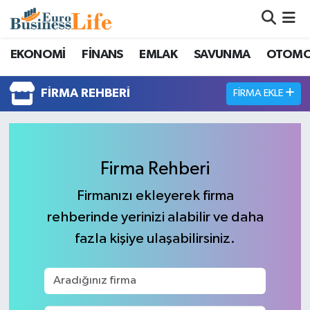
Nöbetçi Eczaneler
EKONOMİ
FİNANS
EMLAK
SAVUNMA
OTOMO
Hava Durumu
FIRMA REHBERI
FIRMA EKLE
Namaz Vakitleri
Trafik Durumu
Firma Rehberi
Süper Lig Puan Durumu ve Fikstür
Firmanızı ekleyerek firma
rehberinde yerinizi alabilir ve daha
Tüm Manşetler
fazla kişiye ulaşabilirsiniz.
Son Dakika Haberleri
Haber Arşivi