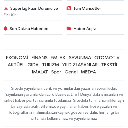
Süper Lig Puan Durumu ve
Tüm Manşetler
Fikstür
Son Dakika Haberleri
Haber Arşivi
EKONOMİ
FİNANS
EMLAK
SAVUNMA
OTOMOTİV
AKTÜEL
GIDA
TURİZM
YILDIZLAŞANLAR
TEKSTİL
IMALAT
Spor
Genel
MEDYA
Sitede yayınlanan içerik ve yorumlardan yazarları sorumludur.
Yayınlanan yorumlardan Euro Business Life | Dünya'daki iş insanları ve
şirket haber portalı sorumlu tutulamaz. Sitedeki tüm harici linkler ayrı
bir sayfada açılır. Sitemizde yayınlanan haber, köşe yazıları ve
fotoğraflar izin alınmaksızın kaynak gösterilse dahi, herhangi bir
ortamda kullanılamaz ve yayınlanamaz