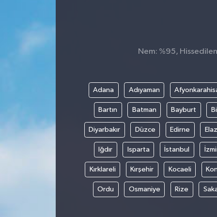
Nem: %95, Hissedilen 
Adana
Adıyaman
Afyonkarahis
Bartın
Batman
Bayburt
Bi
Diyarbakır
Düzce
Edirne
Elaz
Iğdır
Isparta
İstanbul
İzmi
Kırklareli
Kırşehir
Kocaeli
Ko
Ordu
Osmaniye
Rize
Sak