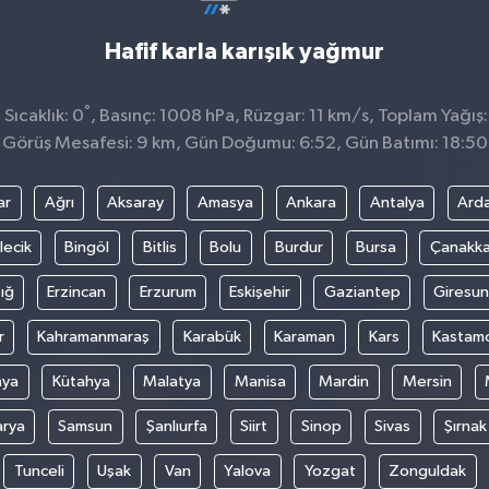
Hafif karla karışık yağmur
°
Sıcaklık: 0
, Basınç: 1008 hPa, Rüzgar: 11 km/s, Toplam Yağış:
Görüş Mesafesi: 9 km, Gün Doğumu: 6:52, Gün Batımı: 18:50
ar
Ağrı
Aksaray
Amasya
Ankara
Antalya
Ard
lecik
Bingöl
Bitlis
Bolu
Burdur
Bursa
Çanakka
ığ
Erzincan
Erzurum
Eskişehir
Gaziantep
Giresun
r
Kahramanmaraş
Karabük
Karaman
Kars
Kastam
nya
Kütahya
Malatya
Manisa
Mardin
Mersin
arya
Samsun
Şanlıurfa
Siirt
Sinop
Sivas
Şırnak
Tunceli
Uşak
Van
Yalova
Yozgat
Zonguldak