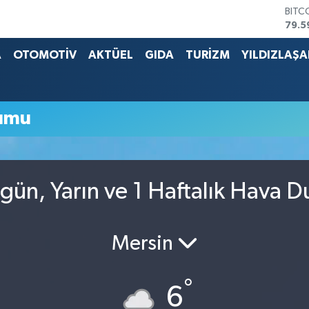
BITC
79.5
DOL
45,4
A
OTOMOTİV
AKTÜEL
GIDA
TURİZM
YILDIZLAŞ
EUR
53,3
STER
61,6
rumu
G.AL
686
BİST
14.5
gün, Yarın ve 1 Haftalık Hava 
Mersin
°
6