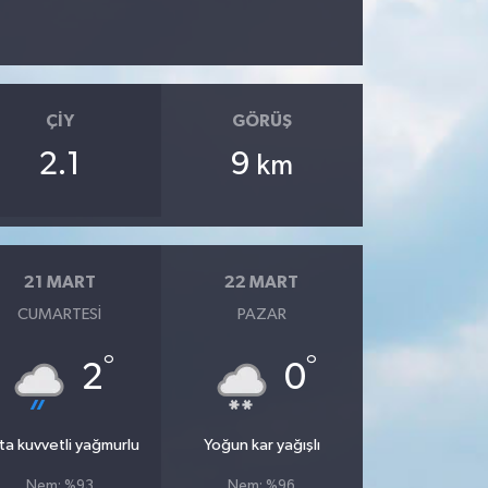
ÇIY
GÖRÜŞ
2.1
9
km
21 MART
22 MART
CUMARTESI
PAZAR
°
°
2
0
ta kuvvetli yağmurlu
Yoğun kar yağışlı
Nem: %93
Nem: %96