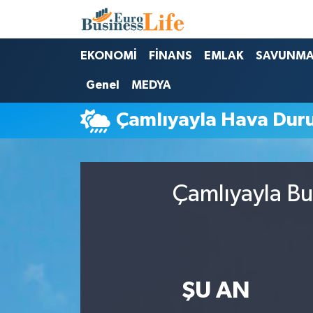
Nöbetçi Eczaneler
EKONOMİ
FİNANS
EMLAK
SAVUNM
Genel
MEDYA
Hava Durumu
Çamlıyayla Hava Du
Namaz Vakitleri
Trafik Durumu
Çamlıyayla Bu
Süper Lig Puan Durumu ve Fikstür
Tüm Manşetler
Son Dakika Haberleri
ŞU AN
Haber Arşivi