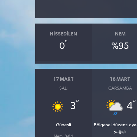
HISSEDILEN
NEM
°
0
%95
17 MART
18 MART
SALI
ÇARŞAMBA
°
°
3
4
Güneşli
Bölgesel düzensiz y
yağışlı
Nem: %64