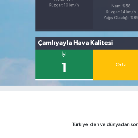
Rüzgar: 10 km/h
Nem: %58
Rüzgar: 14 km/h
Yağış Olasılığı: %8
Çamlıyayla Hava Kalitesi
İyi
1
Orta
Türkiye'den ve dünyadan son 