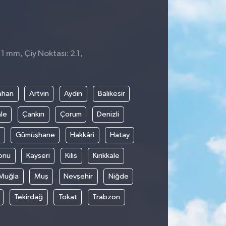
 1 mm, Çiy Noktası: 2.1,
ahan
Artvin
Aydın
Balıkesir
le
Çankırı
Çorum
Denizli
Gümüşhane
Hakkâri
Hatay
onu
Kayseri
Kilis
Kırıkkale
Muğla
Muş
Nevşehir
Niğde
Tekirdağ
Tokat
Trabzon