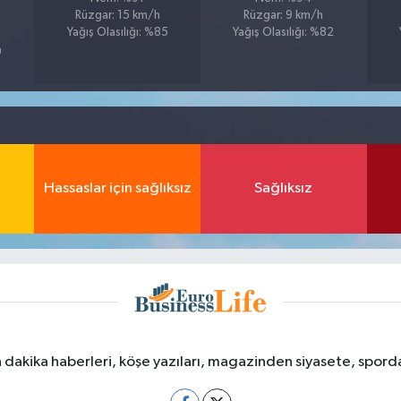
Rüzgar: 15 km/h
Rüzgar: 9 km/h
Yağış Olasılığı: %85
Yağış Olasılığı: %82
9
Hassaslar için sağlıksız
Sağlıksız
dakika haberleri, köşe yazıları, magazinden siyasete, spor