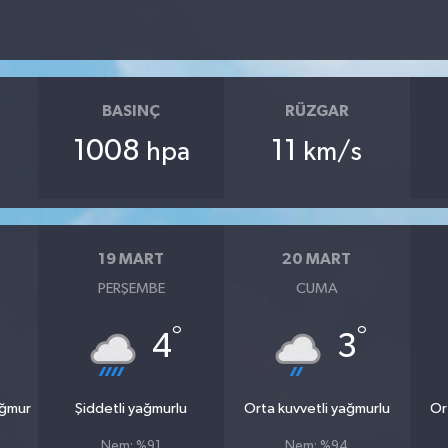
BASINÇ
RÜZGAR
1008
11
hpa
km/s
19 MART
20 MART
PERŞEMBE
CUMA
°
°
4
3
ağmur
Şiddetli yağmurlu
Orta kuvvetli yağmurlu
Or
Nem: %91
Nem: %94