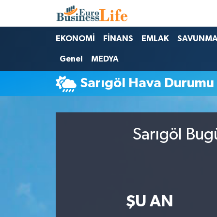
Nöbetçi Eczaneler
EKONOMİ
FİNANS
EMLAK
SAVUNM
Genel
MEDYA
Hava Durumu
Sarıgöl Hava Durumu
Namaz Vakitleri
Trafik Durumu
Sarıgöl Bug
Süper Lig Puan Durumu ve Fikstür
Tüm Manşetler
Son Dakika Haberleri
ŞU AN
Haber Arşivi