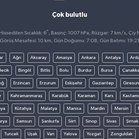
Çok bulutlu
°
issedilen Sıcaklık: 6
, Basınç: 1007 hPa, Rüzgar: 7 km/s, Çiy 
Görüş Mesafesi: 10 km, Gün Doğumu: 7:08, Gün Batımı: 19:2
ar
Ağrı
Aksaray
Amasya
Ankara
Antalya
Ard
lecik
Bingöl
Bitlis
Bolu
Burdur
Bursa
Çanakka
ığ
Erzincan
Erzurum
Eskişehir
Gaziantep
Giresun
r
Kahramanmaraş
Karabük
Karaman
Kars
Kastam
nya
Kütahya
Malatya
Manisa
Mardin
Mersin
arya
Samsun
Şanlıurfa
Siirt
Sinop
Sivas
Şırnak
Tunceli
Uşak
Van
Yalova
Yozgat
Zonguldak