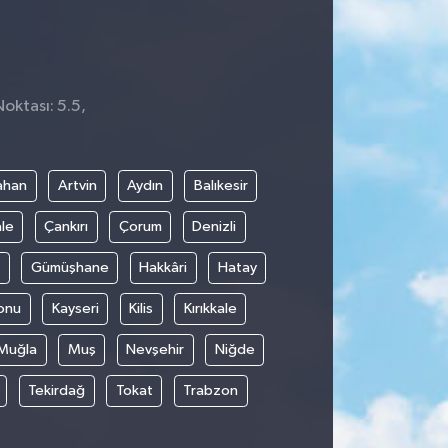
Noktası: 5.5,
1
ahan
Artvin
Aydın
Balıkesir
le
Çankırı
Çorum
Denizli
Gümüşhane
Hakkâri
Hatay
onu
Kayseri
Kilis
Kırıkkale
Muğla
Muş
Nevşehir
Niğde
Tekirdağ
Tokat
Trabzon