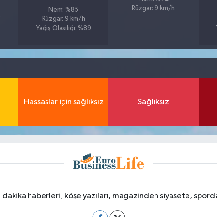
Rüzgar: 9 km/h
Nem: %85
9
Rüzgar: 9 km/h
Yağış Olasılığı: %89
Hassaslar için sağlıksız
Sağlıksız
dakika haberleri, köşe yazıları, magazinden siyasete, spor