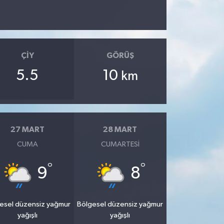
ÇIY
GÖRÜŞ
5.5
10
km
27 MART
28 MART
CUMA
CUMARTESI
°
°
9
8
esel düzensiz yağmur
Bölgesel düzensiz yağmur
yağışlı
yağışlı