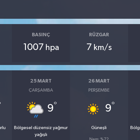
BASINÇ
RÜZGAR
1007
7
hpa
km/s
25 MART
26 MART
ÇARŞAMBA
PERŞEMBE
°
°
°
9
9
rlu
Bölgesel düzensiz yağmur
Güneşli
Bölg
yağışlı
Nem: %72