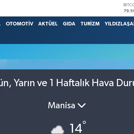
BITC
79.5
DOL
45,4
A
OTOMOTİV
AKTÜEL
GIDA
TURİZM
YILDIZLAŞ
EUR
53,3
STER
61,6
G.AL
686
BİST
14.5
ün, Yarın ve 1 Haftalık Hava Du
Manisa
°
14