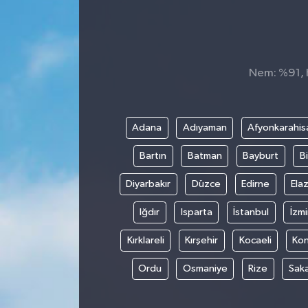
Nem: %91, H
Adana
Adıyaman
Afyonkarahis
Bartın
Batman
Bayburt
Bi
Diyarbakır
Düzce
Edirne
Elaz
Iğdır
Isparta
İstanbul
İzmi
Kırklareli
Kırşehir
Kocaeli
Ko
Ordu
Osmaniye
Rize
Sak