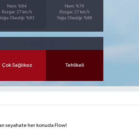
Nem: %84
Nem: %74
Rüzgar: 27 km/h
Rüzgar: 27 km/h
Yağış Olasılığı: %83
Yağış Olasılığı: %86
Çok Sağlıksız
Tehlikeli
dan seyahate her konuda Flow!