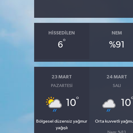
HISSEDILEN
NEM
°
6
%91
23 MART
24 MART
PAZARTESI
SALI
°
10
10
Bölgesel düzensiz yağmur
Orta kuvvetli yağmu
yağışlı
Nem: %83