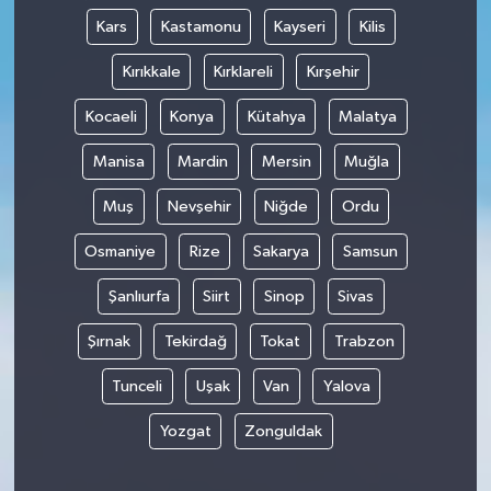
Kars
Kastamonu
Kayseri
Kilis
Kırıkkale
Kırklareli
Kırşehir
Kocaeli
Konya
Kütahya
Malatya
Manisa
Mardin
Mersin
Muğla
Muş
Nevşehir
Niğde
Ordu
Osmaniye
Rize
Sakarya
Samsun
Şanlıurfa
Siirt
Sinop
Sivas
Şırnak
Tekirdağ
Tokat
Trabzon
Tunceli
Uşak
Van
Yalova
Yozgat
Zonguldak