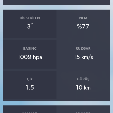
HISSEDILEN
NEM
°
3
%77
BASINÇ
RÜZGAR
1009
15
hpa
km/s
ÇIY
GÖRÜŞ
1.5
10
km