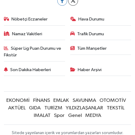
Nöbetçi Eczaneler
Hava Durumu
Namaz Vakitleri
Trafik Durumu
Süper Lig Puan Durumu ve
Tüm Manşetler
Fikstür
Son Dakika Haberleri
Haber Arşivi
EKONOMİ
FİNANS
EMLAK
SAVUNMA
OTOMOTİV
AKTÜEL
GIDA
TURİZM
YILDIZLAŞANLAR
TEKSTİL
IMALAT
Spor
Genel
MEDYA
Sitede yayınlanan içerik ve yorumlardan yazarları sorumludur.