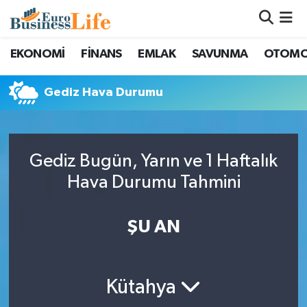
Nöbetçi Eczaneler
EKONOMİ
FİNANS
EMLAK
SAVUNMA
OTOMO
Hava Durumu
Gediz Hava Durumu
Namaz Vakitleri
Trafik Durumu
Gediz Bugün, Yarın ve 1 Haftalık
Hava Durumu Tahmini
Süper Lig Puan Durumu ve Fikstür
ŞU AN
Tüm Manşetler
Son Dakika Haberleri
Kütahya
Haber Arşivi