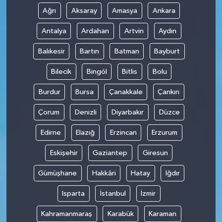
Ağrı
Aksaray
Amasya
Ankara
Antalya
Ardahan
Artvin
Aydın
Balıkesir
Bartın
Batman
Bayburt
Bilecik
Bingöl
Bitlis
Bolu
Burdur
Bursa
Çanakkale
Çankırı
Çorum
Denizli
Diyarbakır
Düzce
Edirne
Elazığ
Erzincan
Erzurum
Eskişehir
Gaziantep
Giresun
Gümüşhane
Hakkâri
Hatay
Iğdır
Isparta
İstanbul
İzmir
Kahramanmaraş
Karabük
Karaman