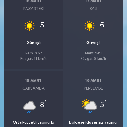
16 MART
17 MART
PAZARTESI
SALI
°
°
5
6
Güneşli
Güneşli
Nem: %67
Nem: %61
Rüzgar: 11 km/h
Rüzgar: 9 km/h
18 MART
19 MART
ÇARŞAMBA
PERŞEMBE
°
°
8
5
Orta kuvvetli yağmurlu
Bölgesel düzensiz yağmur