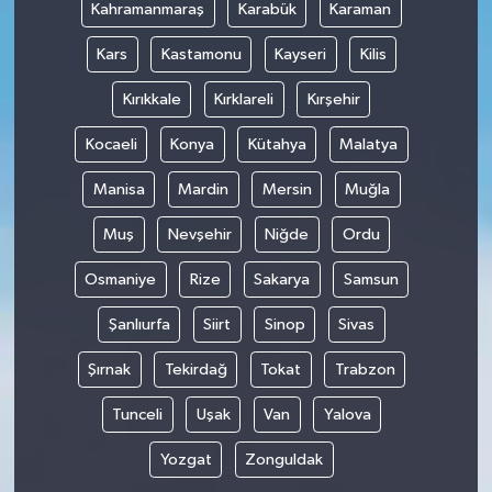
Kahramanmaraş
Karabük
Karaman
Kars
Kastamonu
Kayseri
Kilis
Kırıkkale
Kırklareli
Kırşehir
Kocaeli
Konya
Kütahya
Malatya
Manisa
Mardin
Mersin
Muğla
Muş
Nevşehir
Niğde
Ordu
Osmaniye
Rize
Sakarya
Samsun
Şanlıurfa
Siirt
Sinop
Sivas
Şırnak
Tekirdağ
Tokat
Trabzon
Tunceli
Uşak
Van
Yalova
Yozgat
Zonguldak