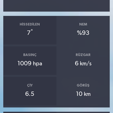
HISSEDILEN
NEM
°
7
%93
BASINÇ
RÜZGAR
1009
6
hpa
km/s
ÇIY
GÖRÜŞ
6.5
10
km