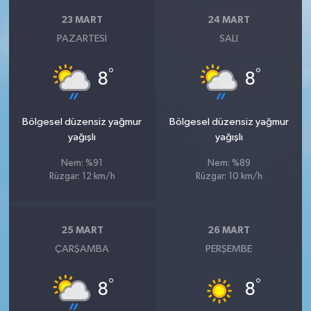
23 MART
24 MART
PAZARTESI
SALI
°
°
8
8
Bölgesel düzensiz yağmur
Bölgesel düzensiz yağmur
yağışlı
yağışlı
Nem: %91
Nem: %89
Rüzgar: 12 km/h
Rüzgar: 10 km/h
25 MART
26 MART
ÇARŞAMBA
PERŞEMBE
°
°
8
8