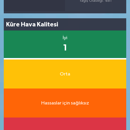
Yağış Olasılığı: %81
Küre Hava Kalitesi
İyi
1
Orta
Hassaslar için sağlıksız