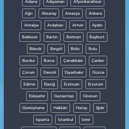
Adana
Adıyaman
Afyonkarahisar
Ağrı
Aksaray
Amasya
Ankara
Antalya
Ardahan
Artvin
Aydın
Balıkesir
Bartın
Batman
Bayburt
Bilecik
Bingöl
Bitlis
Bolu
Burdur
Bursa
Çanakkale
Çankırı
Çorum
Denizli
Diyarbakır
Düzce
Edirne
Elazığ
Erzincan
Erzurum
Eskişehir
Gaziantep
Giresun
Gümüşhane
Hakkâri
Hatay
Iğdır
Isparta
İstanbul
İzmir