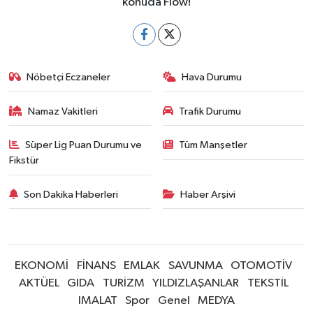
konuda Flow!
Nöbetçi Eczaneler
Hava Durumu
Namaz Vakitleri
Trafik Durumu
Süper Lig Puan Durumu ve
Tüm Manşetler
Fikstür
Son Dakika Haberleri
Haber Arşivi
EKONOMİ
FİNANS
EMLAK
SAVUNMA
OTOMOTİV
AKTÜEL
GIDA
TURİZM
YILDIZLAŞANLAR
TEKSTİL
IMALAT
Spor
Genel
MEDYA