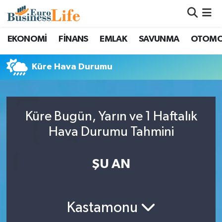
Nöbetçi Eczaneler
EKONOMİ
FİNANS
EMLAK
SAVUNMA
OTOMO
Hava Durumu
Küre Hava Durumu
Namaz Vakitleri
Trafik Durumu
Küre Bugün, Yarın ve 1 Haftalık
Hava Durumu Tahmini
Süper Lig Puan Durumu ve Fikstür
ŞU AN
Tüm Manşetler
Son Dakika Haberleri
Kastamonu
Haber Arşivi