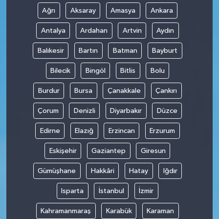
Ağrı
Aksaray
Amasya
Ankara
Antalya
Ardahan
Artvin
Aydın
Balıkesir
Bartın
Batman
Bayburt
Bilecik
Bingöl
Bitlis
Bolu
Burdur
Bursa
Çanakkale
Çankırı
Çorum
Denizli
Diyarbakır
Düzce
Edirne
Elazığ
Erzincan
Erzurum
Eskişehir
Gaziantep
Giresun
Gümüşhane
Hakkâri
Hatay
Iğdır
Isparta
İstanbul
İzmir
Kahramanmaraş
Karabük
Karaman