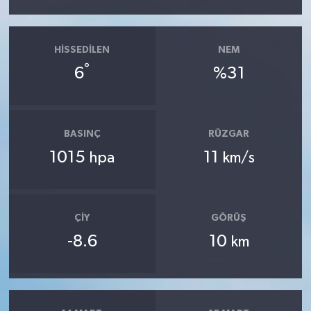
HISSEDILEN
NEM
°
6
%31
BASINÇ
RÜZGAR
1015
11
hpa
km/s
ÇIY
GÖRÜŞ
-8.6
10
km