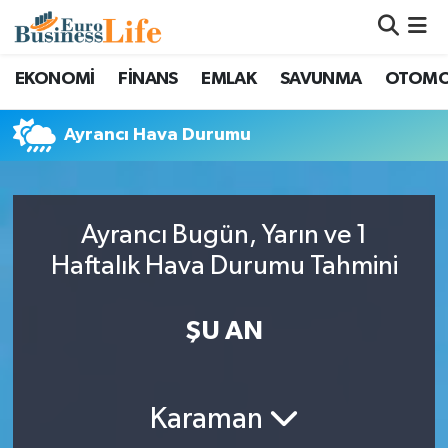
Nöbetçi Eczaneler
EKONOMİ
FİNANS
EMLAK
SAVUNMA
OTOMO
Hava Durumu
Ayrancı Hava Durumu
Namaz Vakitleri
Trafik Durumu
Ayrancı Bugün, Yarın ve 1
Haftalık Hava Durumu Tahmini
Süper Lig Puan Durumu ve Fikstür
ŞU AN
Tüm Manşetler
Son Dakika Haberleri
Karaman
Haber Arşivi