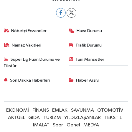
Nöbetçi Eczaneler
Hava Durumu
Namaz Vakitleri
Trafik Durumu
Süper Lig Puan Durumu ve
Tüm Manşetler
Fikstür
Son Dakika Haberleri
Haber Arşivi
EKONOMİ
FİNANS
EMLAK
SAVUNMA
OTOMOTİV
AKTÜEL
GIDA
TURİZM
YILDIZLAŞANLAR
TEKSTİL
IMALAT
Spor
Genel
MEDYA