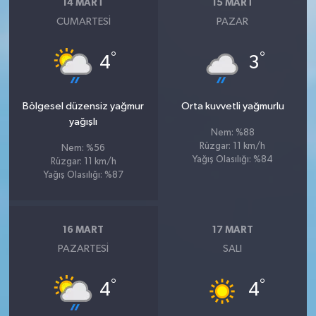
14 MART
15 MART
CUMARTESI
PAZAR
°
°
4
3
Bölgesel düzensiz yağmur
Orta kuvvetli yağmurlu
yağışlı
Nem: %88
Rüzgar: 11 km/h
Nem: %56
Yağış Olasılığı: %84
Rüzgar: 11 km/h
Yağış Olasılığı: %87
16 MART
17 MART
PAZARTESI
SALI
°
°
4
4