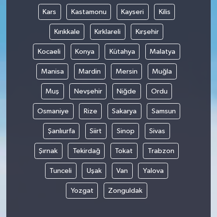
Kars
Kastamonu
Kayseri
Kilis
Kırıkkale
Kırklareli
Kırşehir
Kocaeli
Konya
Kütahya
Malatya
Manisa
Mardin
Mersin
Muğla
Muş
Nevşehir
Niğde
Ordu
Osmaniye
Rize
Sakarya
Samsun
Şanlıurfa
Siirt
Sinop
Sivas
Şırnak
Tekirdağ
Tokat
Trabzon
Tunceli
Uşak
Van
Yalova
Yozgat
Zonguldak