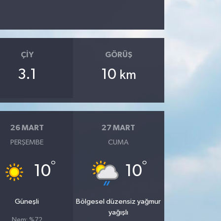
ÇIY
GÖRÜŞ
3.1
10
km
26 MART
27 MART
PERŞEMBE
CUMA
°
°
10
10
Güneşli
Bölgesel düzensiz yağmur
yağışlı
Nem: %72