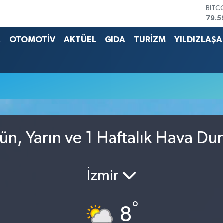
BITC
79.5
DOL
45,4
A
OTOMOTİV
AKTÜEL
GIDA
TURİZM
YILDIZLAŞ
EUR
53,3
STER
61,6
u
G.AL
686
BİST
14.5
n, Yarın ve 1 Haftalık Hava Du
İzmir
°
8