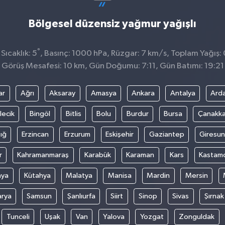
Bölgesel düzensiz yağmur yağışlı
°
Sıcaklık: 5
, Basınç: 1000 hPa, Rüzgar: 7 km/s, Toplam Yağış: 
Görüş Mesafesi: 10 km, Gün Doğumu: 7:11, Gün Batımı: 19:21
ar
Ağrı
Aksaray
Amasya
Ankara
Antalya
Ard
lecik
Bingöl
Bitlis
Bolu
Burdur
Bursa
Çanakka
ığ
Erzincan
Erzurum
Eskişehir
Gaziantep
Giresun
r
Kahramanmaraş
Karabük
Karaman
Kars
Kastam
nya
Kütahya
Malatya
Manisa
Mardin
Mersin
arya
Samsun
Şanlıurfa
Siirt
Sinop
Sivas
Şırnak
Tunceli
Uşak
Van
Yalova
Yozgat
Zonguldak