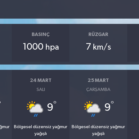
BASINÇ
RÜZGAR
1000
7
hpa
km/s
24 MART
25 MART
SALI
ÇARŞAMBA
°
°
°
9
9
ağmur
Bölgesel düzensiz yağmur
Bölgesel düzensiz yağmur
yağışlı
yağışlı