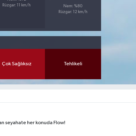
Rüzgar: 11 km/h
Nem: %80
Rüzgar: 12 km/h
Çok Sağlıksız
Tehlikeli
dan seyahate her konuda Flow!