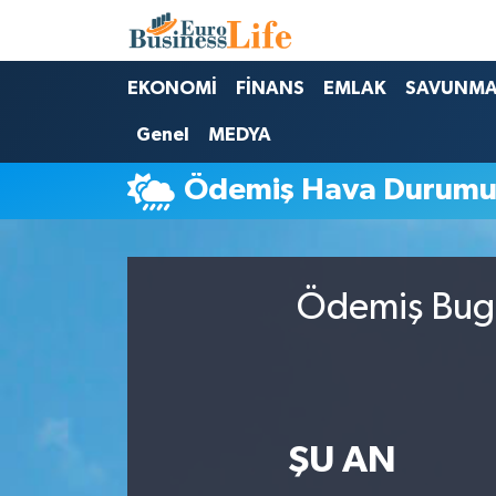
Nöbetçi Eczaneler
EKONOMİ
FİNANS
EMLAK
SAVUNM
Genel
MEDYA
Hava Durumu
Ödemiş Hava Durum
Namaz Vakitleri
Trafik Durumu
Ödemiş Bugü
Süper Lig Puan Durumu ve Fikstür
Tüm Manşetler
Son Dakika Haberleri
ŞU AN
Haber Arşivi