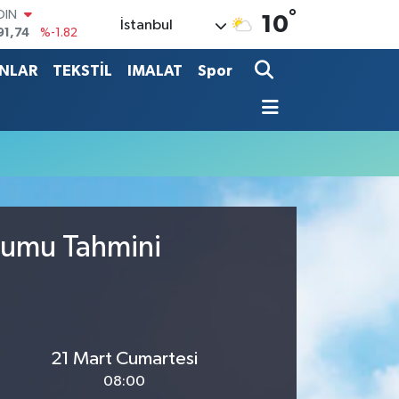
°
OIN
10
İstanbul
91,74
%-1.82
AR
3620
%0.02
ANLAR
TEKSTİL
IMALAT
Spor
O
8690
%0.19
LİN
0380
%0.18
TIN
2,09000
%0.19
100
98,00
%0
rumu Tahmini
21 Mart Cumartesi
08:00