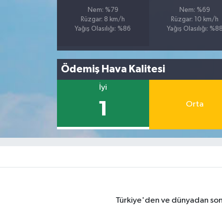
Nem: %79
Nem: %69
Rüzgar: 8 km/h
Rüzgar: 10 km/h
Yağış Olasılığı: %86
Yağış Olasılığı: %8
Ödemiş Hava Kalitesi
İyi
1
Orta
Türkiye'den ve dünyadan son 