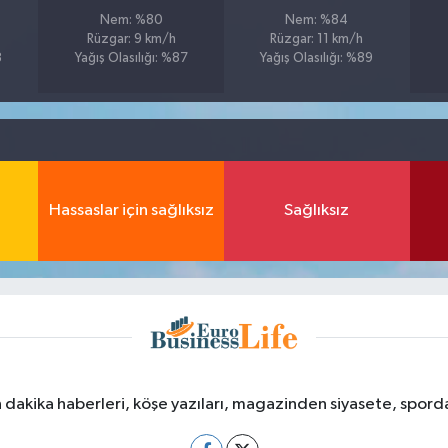
Nem: %80
Nem: %84
Rüzgar: 9 km/h
Rüzgar: 11 km/h
8
Yağış Olasılığı: %87
Yağış Olasılığı: %89
Hassaslar için sağlıksız
Sağlıksız
dakika haberleri, köşe yazıları, magazinden siyasete, spor