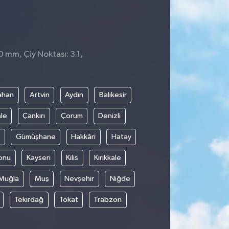
0 mm, Çiy Noktası: 3.1,
ahan
Artvin
Aydın
Balıkesir
le
Çankırı
Çorum
Denizli
Gümüşhane
Hakkâri
Hatay
onu
Kayseri
Kilis
Kırıkkale
Muğla
Muş
Nevşehir
Niğde
Tekirdağ
Tokat
Trabzon