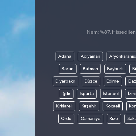
Nem: %87, Hissedilen 
Adana
Adıyaman
Afyonkarahis
Bartın
Batman
Bayburt
Bi
Diyarbakır
Düzce
Edirne
Elaz
Iğdır
Isparta
İstanbul
İzmi
Kırklareli
Kırşehir
Kocaeli
Ko
Ordu
Osmaniye
Rize
Sak