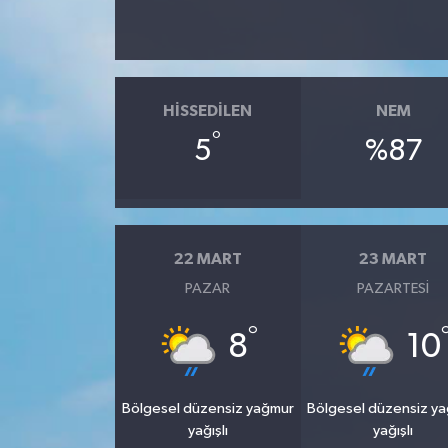
HISSEDILEN
NEM
°
5
%87
22 MART
23 MART
PAZAR
PAZARTESI
°
8
10
Bölgesel düzensiz yağmur
Bölgesel düzensiz y
yağışlı
yağışlı