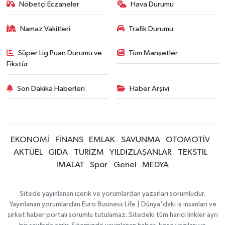
Nöbetçi Eczaneler
Hava Durumu
Namaz Vakitleri
Trafik Durumu
Süper Lig Puan Durumu ve
Tüm Manşetler
Fikstür
Son Dakika Haberleri
Haber Arşivi
EKONOMİ
FİNANS
EMLAK
SAVUNMA
OTOMOTİV
AKTÜEL
GIDA
TURİZM
YILDIZLAŞANLAR
TEKSTİL
IMALAT
Spor
Genel
MEDYA
Sitede yayınlanan içerik ve yorumlardan yazarları sorumludur.
Yayınlanan yorumlardan Euro Business Life | Dünya'daki iş insanları ve
şirket haber portalı sorumlu tutulamaz. Sitedeki tüm harici linkler ayrı