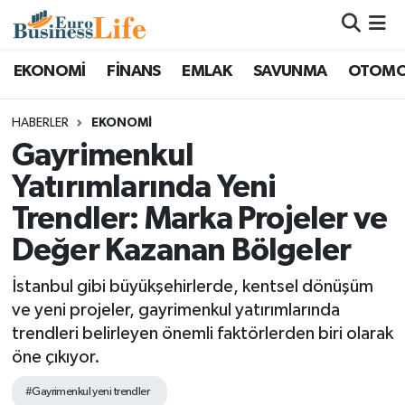
Nöbetçi Eczaneler
EKONOMİ
FİNANS
EMLAK
SAVUNMA
OTOMO
Hava Durumu
HABERLER
EKONOMİ
Gayrimenkul
Namaz Vakitleri
Yatırımlarında Yeni
Trafik Durumu
Trendler: Marka Projeler ve
Değer Kazanan Bölgeler
Süper Lig Puan Durumu ve Fikstür
İstanbul gibi büyükşehirlerde, kentsel dönüşüm
Tüm Manşetler
ve yeni projeler, gayrimenkul yatırımlarında
trendleri belirleyen önemli faktörlerden biri olarak
Son Dakika Haberleri
öne çıkıyor.
Haber Arşivi
#Gayrimenkul yeni trendler