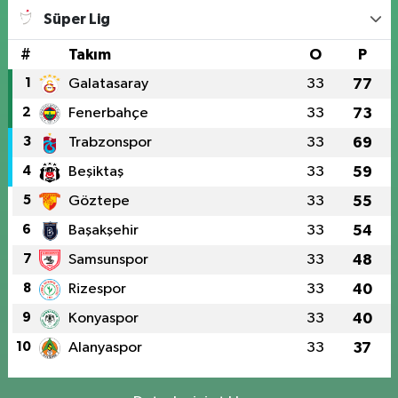
Süper Lig
#
Takım
O
P
1
Galatasaray
33
77
2
Fenerbahçe
33
73
3
Trabzonspor
33
69
4
Beşiktaş
33
59
5
Göztepe
33
55
6
Başakşehir
33
54
7
Samsunspor
33
48
8
Rizespor
33
40
9
Konyaspor
33
40
10
Alanyaspor
33
37