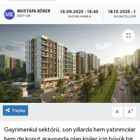
MUSTAFA KÖKER
19.09.2025 - 19:45
18.10.2025 - 16
EDITÖR
YAYINLANMA
GÜNCELLEME
Paylaş
-
+
A
A
Gayrimenkul sektörü, son yıllarda hem yatırımcılar
hem de konut arayışında olan kişiler için büyük bir