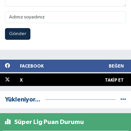
Gönder
FACEBOOK
BEĞEN
X
TAKIP ET
Yükleniyor...
Süper Lig Puan Durumu