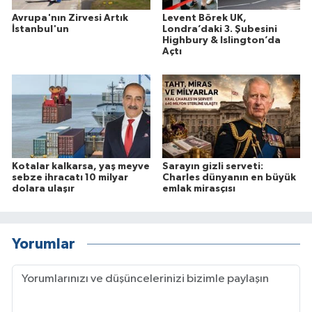
Avrupa'nın Zirvesi Artık
Levent Börek UK,
İstanbul'un
Londra’daki 3. Şubesini
Highbury & Islington’da
Açtı
Kotalar kalkarsa, yaş meyve
Sarayın gizli serveti:
sebze ihracatı 10 milyar
Charles dünyanın en büyük
dolara ulaşır
emlak mirasçısı
Yorumlar