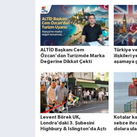
ALTİD Başkanı Cem
Türkiye ve 
Özcan'dan Turizmde Marka
ilişkileri 
Değerine Dikkat Çekti
aşamaya 
Levent Börek UK,
Kotalar k
Londra’daki 3. Şubesini
sebze ihra
Highbury & Islington’da Açtı
dolara ula