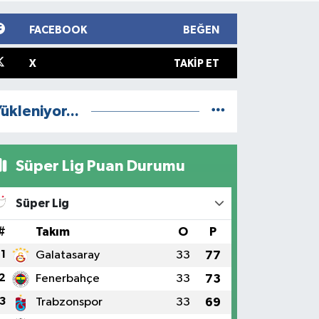
FACEBOOK
BEĞEN
X
TAKIP ET
ükleniyor...
Süper Lig Puan Durumu
Süper Lig
#
Takım
O
P
1
Galatasaray
33
77
2
Fenerbahçe
33
73
3
Trabzonspor
33
69