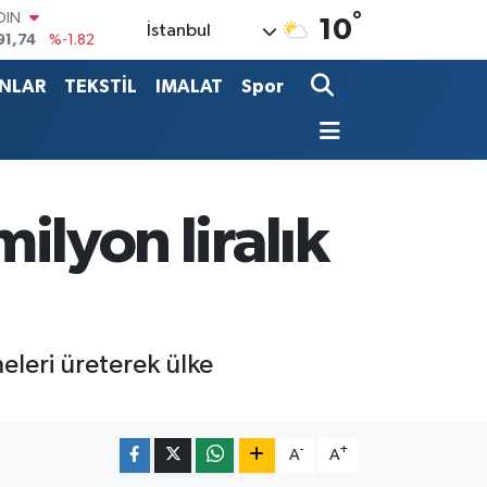
91,74
%-1.82
°
10
İstanbul
AR
3620
%0.02
O
ANLAR
TEKSTİL
IMALAT
Spor
8690
%0.19
LİN
0380
%0.18
TIN
2,09000
%0.19
100
milyon liralık
98,00
%0
eleri üreterek ülke
-
+
A
A