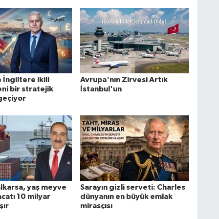
İngiltere ikili
Avrupa'nın Zirvesi Artık
yeni bir stratejik
İstanbul'un
geçiyor
alkarsa, yaş meyve
Sarayın gizli serveti: Charles
catı 10 milyar
dünyanın en büyük emlak
şır
mirasçısı