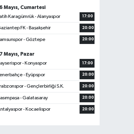
6 Mayıs, Cumartesi
atih Karagümrük - Alanyaspor
17:00
aziantep FK - Başakşehir
20:00
amsunspor - Göztepe
20:00
7 Mayıs, Pazar
ayserispor - Konyaspor
17:00
enerbahçe - Eyüpspor
20:00
rabzonspor - Gençlerbirliği S.K.
20:00
asımpaşa - Galatasaray
20:00
ntalyaspor - Kocaelispor
20:00