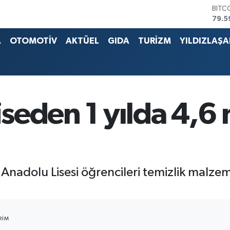
79.5
DOL
45,4
EUR
A
OTOMOTİV
AKTÜEL
GIDA
TURİZM
YILDIZLAŞ
53,3
STER
61,6
G.AL
686
BİST
iseden 1 yılda 4,6 
14.5
Anadolu Lisesi öğrencileri temizlik malzem
RIM