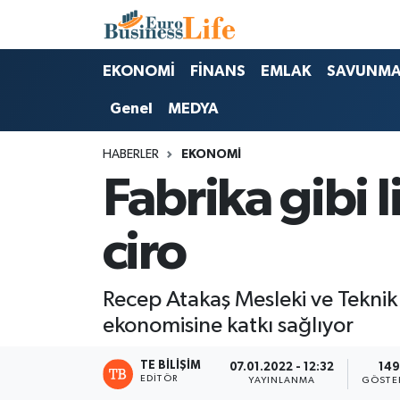
Nöbetçi Eczaneler
EKONOMİ
FİNANS
EMLAK
SAVUNM
Genel
MEDYA
Hava Durumu
HABERLER
EKONOMİ
Namaz Vakitleri
Fabrika gibi l
Trafik Durumu
ciro
Süper Lig Puan Durumu ve Fikstür
Tüm Manşetler
Recep Atakaş Mesleki ve Teknik 
ekonomisine katkı sağlıyor
Son Dakika Haberleri
TE BILIŞIM
07.01.2022 - 12:32
149
EDITÖR
YAYINLANMA
GÖSTE
Haber Arşivi