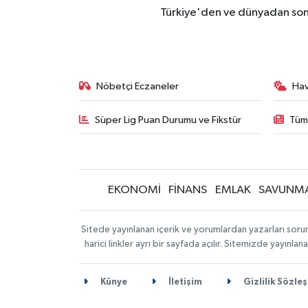
Türkiye'den ve dünyadan son 
Nöbetçi Eczaneler
Ha
Süper Lig Puan Durumu ve Fikstür
Tüm
EKONOMİ
FİNANS
EMLAK
SAVUNM
Sitede yayınlanan içerik ve yorumlardan yazarları sorum
harici linkler ayrı bir sayfada açılır. Sitemizde yayın
Künye
İletişim
Gizlilik Sözle