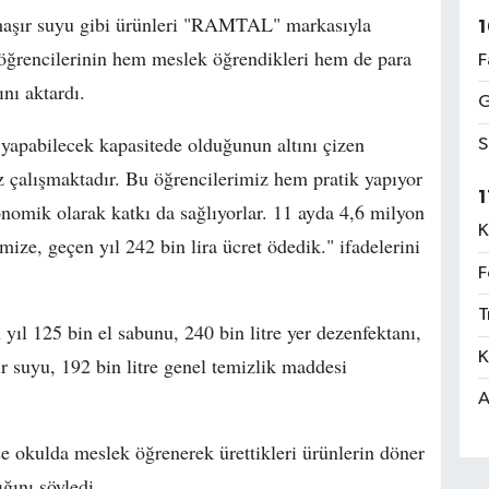
amaşır suyu gibi ürünleri "RAMTAL" markasıyla
1
, öğrencilerinin hem meslek öğrendikleri hem de para
F
ını aktardı.
G
yapabilecek kapasitede olduğunun altını çizen
S
çalışmaktadır. Bu öğrencilerimiz hem pratik yapıyor
1
nomik olarak katkı da sağlıyorlar. 11 ayda 4,6 milyon
K
mize, geçen yıl 242 bin lira ücret ödedik." ifadelerini
F
T
ıl 125 bin el sabunu, 240 bin litre yer dezenfektanı,
K
ır suyu, 192 bin litre genel temizlik maddesi
A
 okulda meslek öğrenerek ürettikleri ürünlerin döner
ğını söyledi.