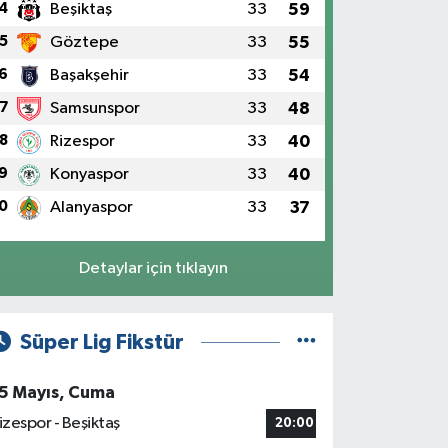
4
Beşiktaş
33
59
5
Göztepe
33
55
6
Başakşehir
33
54
7
Samsunspor
33
48
8
Rizespor
33
40
9
Konyaspor
33
40
0
Alanyaspor
33
37
Detaylar için tıklayın
Süper Lig Fikstür
5 Mayıs, Cuma
izespor - Beşiktaş
20:00