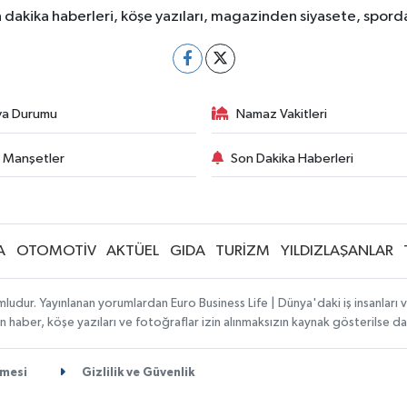
dakika haberleri, köşe yazıları, magazinden siyasete, spor
va Durumu
Namaz Vakitleri
 Manşetler
Son Dakika Haberleri
A
OTOMOTİV
AKTÜEL
GIDA
TURİZM
YILDIZLAŞANLAR
ludur. Yayınlanan yorumlardan Euro Business Life | Dünya'daki iş insanları
lanan haber, köşe yazıları ve fotoğraflar izin alınmaksızın kaynak gösterilse
şmesi
Gizlilik ve Güvenlik