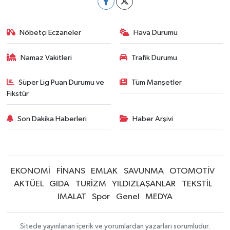
Nöbetçi Eczaneler
Hava Durumu
Namaz Vakitleri
Trafik Durumu
Süper Lig Puan Durumu ve
Tüm Manşetler
Fikstür
Son Dakika Haberleri
Haber Arşivi
EKONOMİ
FİNANS
EMLAK
SAVUNMA
OTOMOTİV
AKTÜEL
GIDA
TURİZM
YILDIZLAŞANLAR
TEKSTİL
IMALAT
Spor
Genel
MEDYA
Sitede yayınlanan içerik ve yorumlardan yazarları sorumludur.