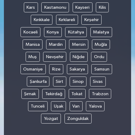
Kars
Kastamonu
Kayseri
Kilis
Kırıkkale
Kırklareli
Kırşehir
Kocaeli
Konya
Kütahya
Malatya
Manisa
Mardin
Mersin
Muğla
Muş
Nevşehir
Niğde
Ordu
Osmaniye
Rize
Sakarya
Samsun
Şanlıurfa
Siirt
Sinop
Sivas
Şırnak
Tekirdağ
Tokat
Trabzon
Tunceli
Uşak
Van
Yalova
Yozgat
Zonguldak