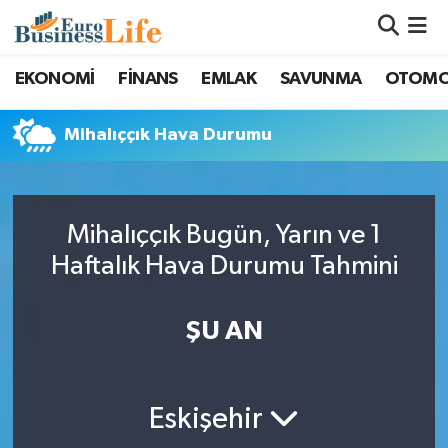
Nöbetçi Eczaneler
EKONOMİ
FİNANS
EMLAK
SAVUNMA
OTOMO
Hava Durumu
Mihalıççık Hava Durumu
Namaz Vakitleri
Trafik Durumu
Mihalıççık Bugün, Yarın ve 1
Haftalık Hava Durumu Tahmini
Süper Lig Puan Durumu ve Fikstür
ŞU AN
Tüm Manşetler
Son Dakika Haberleri
Eskişehir
Haber Arşivi