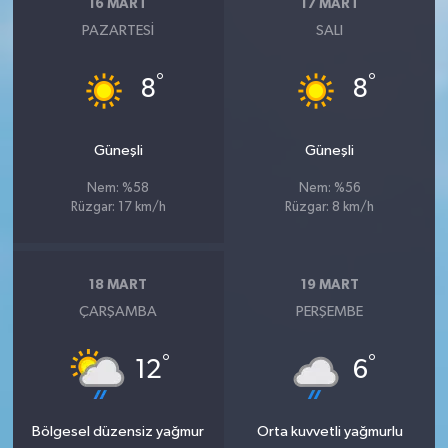
16 MART
17 MART
PAZARTESI
SALI
°
°
8
8
Güneşli
Güneşli
Nem: %58
Nem: %56
Rüzgar: 17 km/h
Rüzgar: 8 km/h
18 MART
19 MART
ÇARŞAMBA
PERŞEMBE
°
°
12
6
Bölgesel düzensiz yağmur
Orta kuvvetli yağmurlu