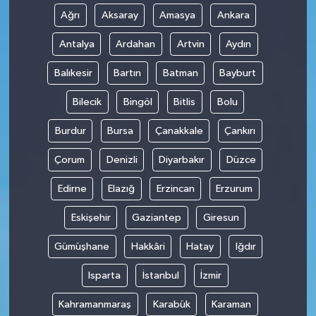
Ağrı
Aksaray
Amasya
Ankara
Antalya
Ardahan
Artvin
Aydın
Balıkesir
Bartın
Batman
Bayburt
Bilecik
Bingöl
Bitlis
Bolu
Burdur
Bursa
Çanakkale
Çankırı
Çorum
Denizli
Diyarbakır
Düzce
Edirne
Elazığ
Erzincan
Erzurum
Eskişehir
Gaziantep
Giresun
Gümüşhane
Hakkâri
Hatay
Iğdır
Isparta
İstanbul
İzmir
Kahramanmaraş
Karabük
Karaman