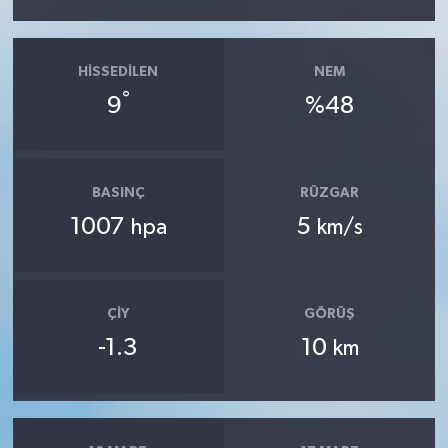
HISSEDILEN
NEM
°
9
%48
BASINÇ
RÜZGAR
1007
5
hpa
km/s
ÇIY
GÖRÜŞ
-1.3
10
km