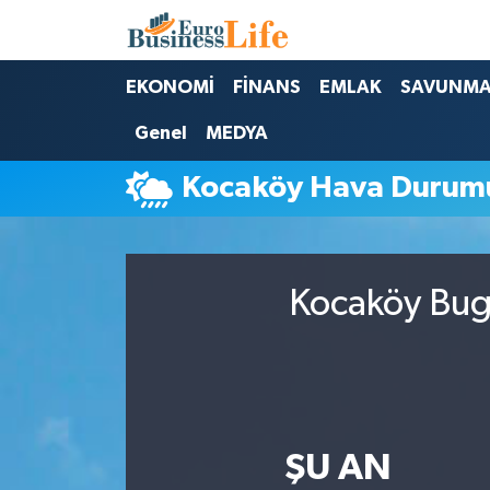
Nöbetçi Eczaneler
EKONOMİ
FİNANS
EMLAK
SAVUNM
Genel
MEDYA
Hava Durumu
Kocaköy Hava Durum
Namaz Vakitleri
Trafik Durumu
Kocaköy Bugü
Süper Lig Puan Durumu ve Fikstür
Tüm Manşetler
Son Dakika Haberleri
ŞU AN
Haber Arşivi