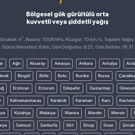
Bölgesel gök gürültülü orta
kuvvetli veya şiddetli yağış
°
ıcaklık: 6
, Basınç: 1008 hPa, Rüzgar: 10 km/s, Toplam Yağış:
Görüş Mesafesi: 6 km, Gün Doğumu: 6:21, Gün Batımı: 18:31
ar
Ağrı
Aksaray
Amasya
Ankara
Antalya
Ard
lecik
Bingöl
Bitlis
Bolu
Burdur
Bursa
Çanakka
ığ
Erzincan
Erzurum
Eskişehir
Gaziantep
Giresun
r
Kahramanmaraş
Karabük
Karaman
Kars
Kastam
nya
Kütahya
Malatya
Manisa
Mardin
Mersin
arya
Samsun
Şanlıurfa
Siirt
Sinop
Sivas
Şırnak