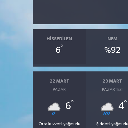
HISSEDILEN
NEM
°
6
%92
22 MART
23 MART
PAZAR
PAZARTESI
°
°
6
4
Orta kuvvetli yağmurlu
Şiddetli yağmurl