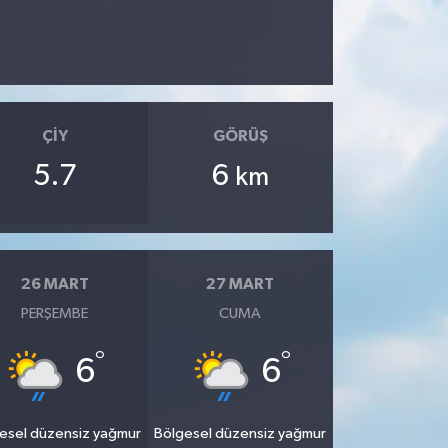
ÇIY
GÖRÜŞ
5.7
6
km
26 MART
27 MART
PERŞEMBE
CUMA
°
°
6
6
esel düzensiz yağmur
Bölgesel düzensiz yağmur