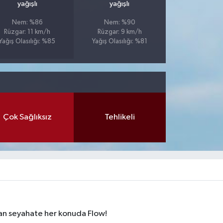
yağışlı
yağışlı
Nem: %86
Nem: %90
Rüzgar: 11 km/h
Rüzgar: 9 km/h
Yağış Olasılığı: %85
Yağış Olasılığı: %81
Çok Sağlıksız
Tehlikeli
dan seyahate her konuda Flow!