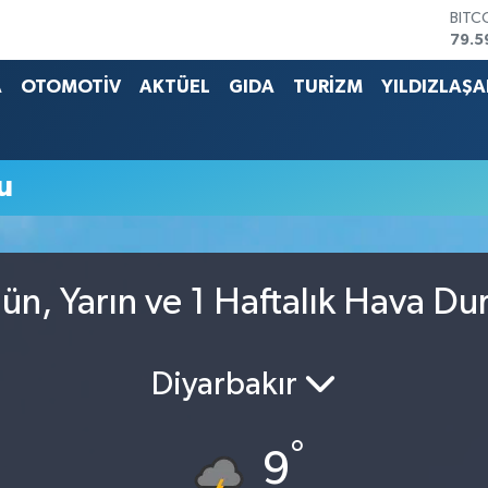
BITC
79.5
DOL
45,4
A
OTOMOTİV
AKTÜEL
GIDA
TURİZM
YILDIZLAŞ
EUR
53,3
STER
61,6
u
G.AL
686
BİST
14.5
n, Yarın ve 1 Haftalık Hava D
Diyarbakır
°
9