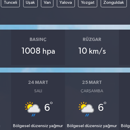
Tunceli
Uşak
Van
Yalova
Yozgat
Zonguldak
BASINÇ
RÜZGAR
1008
10
hpa
km/s
24 MART
25 MART
SALI
ÇARŞAMBA
°
°
6
6
u
Bölgesel düzensiz yağmur
Bölgesel düzensiz yağmur
Bölg