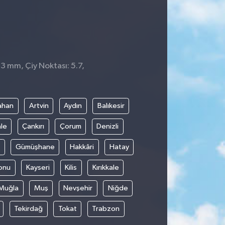
 3 mm, Çiy Noktası: 5.7,
ahan
Artvin
Aydın
Balıkesir
le
Çankırı
Çorum
Denizli
Gümüşhane
Hakkâri
Hatay
onu
Kayseri
Kilis
Kırıkkale
Muğla
Muş
Nevşehir
Niğde
Tekirdağ
Tokat
Trabzon