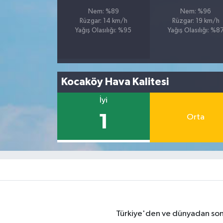
Nem: %89
Nem: %96
Rüzgar: 14 km/h
Rüzgar: 19 km/h
Yağış Olasılığı: %95
Yağış Olasılığı: %8
Kocaköy Hava Kalitesi
İyi
1
Orta
Türkiye'den ve dünyadan son 