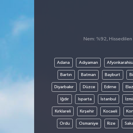
Nem: %92, Hissedilen S
Adana
Adıyaman
Afyonkarahis
Bartın
Batman
Bayburt
Bi
Diyarbakır
Düzce
Edirne
Elaz
Iğdır
Isparta
İstanbul
İzmi
Kırklareli
Kırşehir
Kocaeli
Ko
Ordu
Osmaniye
Rize
Sak