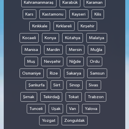
Kahramanmaraş
Karabük
Karaman
Kars
Kastamonu
Kayseri
Kilis
Kırıkkale
Kırklareli
Kırşehir
Kocaeli
Konya
Kütahya
Malatya
Manisa
Mardin
Mersin
Muğla
Muş
Nevşehir
Niğde
Ordu
Osmaniye
Rize
Sakarya
Samsun
Şanlıurfa
Siirt
Sinop
Sivas
Şırnak
Tekirdağ
Tokat
Trabzon
Tunceli
Uşak
Van
Yalova
Yozgat
Zonguldak