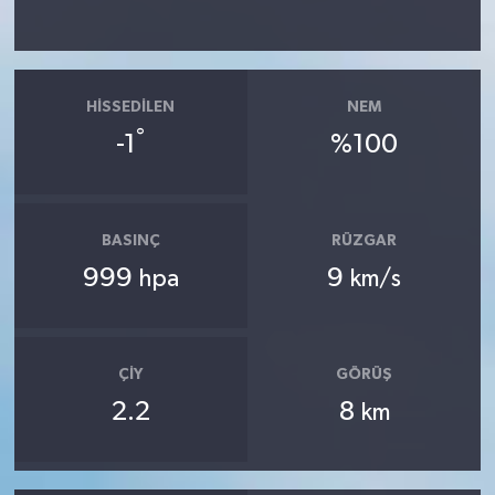
HISSEDILEN
NEM
°
-1
%100
BASINÇ
RÜZGAR
999
9
hpa
km/s
ÇIY
GÖRÜŞ
2.2
8
km