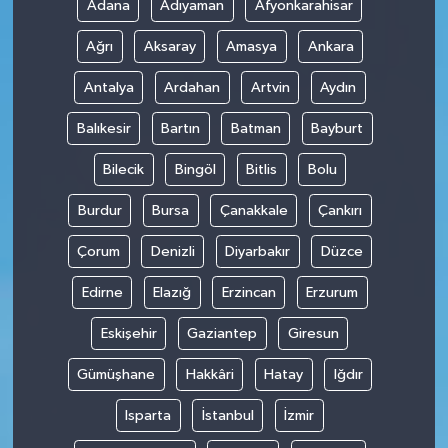
Adana
Adıyaman
Afyonkarahisar
Ağrı
Aksaray
Amasya
Ankara
Antalya
Ardahan
Artvin
Aydın
Balıkesir
Bartın
Batman
Bayburt
Bilecik
Bingöl
Bitlis
Bolu
Burdur
Bursa
Çanakkale
Çankırı
Çorum
Denizli
Diyarbakır
Düzce
Edirne
Elazığ
Erzincan
Erzurum
Eskişehir
Gaziantep
Giresun
Gümüşhane
Hakkâri
Hatay
Iğdır
Isparta
İstanbul
İzmir