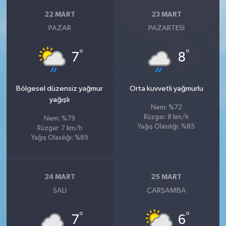
22 MART
23 MART
PAZAR
PAZARTESI
°
°
7
8
Bölgesel düzensiz yağmur
Orta kuvvetli yağmurlu
yağışlı
Nem: %72
Rüzgar: 8 km/h
Nem: %79
Yağış Olasılığı: %85
Rüzgar: 7 km/h
Yağış Olasılığı: %89
24 MART
25 MART
SALI
ÇARŞAMBA
°
°
7
6