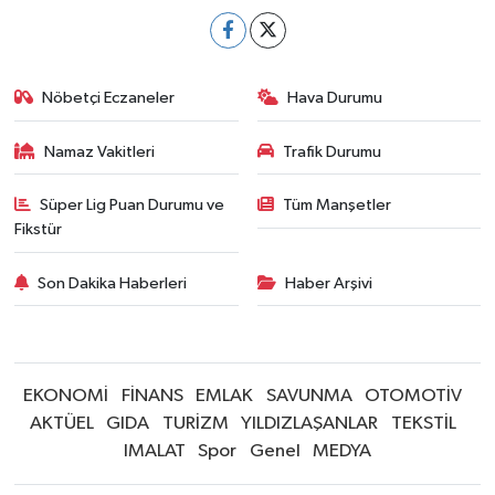
Nöbetçi Eczaneler
Hava Durumu
Namaz Vakitleri
Trafik Durumu
Süper Lig Puan Durumu ve
Tüm Manşetler
Fikstür
Son Dakika Haberleri
Haber Arşivi
EKONOMİ
FİNANS
EMLAK
SAVUNMA
OTOMOTİV
AKTÜEL
GIDA
TURİZM
YILDIZLAŞANLAR
TEKSTİL
IMALAT
Spor
Genel
MEDYA