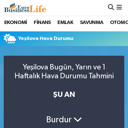
Nöbetçi Eczaneler
EKONOMİ
FİNANS
EMLAK
SAVUNMA
OTOMO
Hava Durumu
Yeşilova Hava Durumu
Namaz Vakitleri
Trafik Durumu
Yeşilova Bugün, Yarın ve 1
Haftalık Hava Durumu Tahmini
Süper Lig Puan Durumu ve Fikstür
ŞU AN
Tüm Manşetler
Son Dakika Haberleri
Burdur
Haber Arşivi