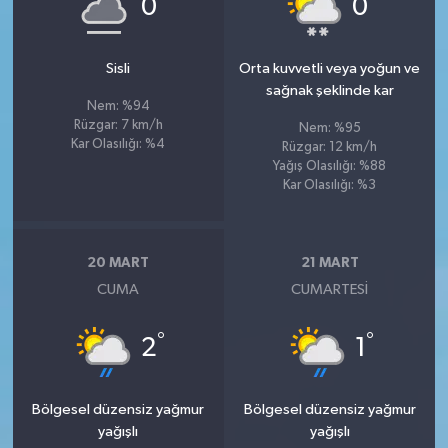
0
0
Sisli
Orta kuvvetli veya yoğun ve
sağnak şeklinde kar
Nem: %94
Rüzgar: 7 km/h
Nem: %95
Kar Olasılığı: %4
Rüzgar: 12 km/h
Yağış Olasılığı: %88
Kar Olasılığı: %3
20 MART
21 MART
CUMA
CUMARTESI
°
°
2
1
Bölgesel düzensiz yağmur
Bölgesel düzensiz yağmur
yağışlı
yağışlı