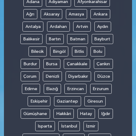
Adana
Adıyaman
Afyonkarahisar
Ağrı
Aksaray
Amasya
Ankara
Antalya
Ardahan
Artvin
Aydın
Balıkesir
Bartın
Batman
Bayburt
Bilecik
Bingöl
Bitlis
Bolu
Burdur
Bursa
Çanakkale
Çankırı
Çorum
Denizli
Diyarbakır
Düzce
Edirne
Elazığ
Erzincan
Erzurum
Eskişehir
Gaziantep
Giresun
Gümüşhane
Hakkâri
Hatay
Iğdır
Isparta
İstanbul
İzmir