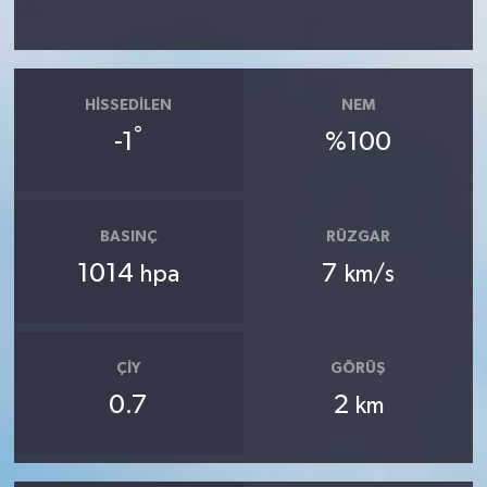
HISSEDILEN
NEM
°
-1
%100
BASINÇ
RÜZGAR
1014
7
hpa
km/s
ÇIY
GÖRÜŞ
0.7
2
km