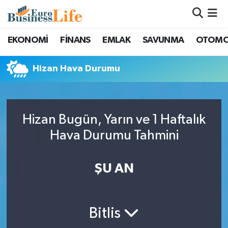
Nöbetçi Eczaneler
EKONOMİ
FİNANS
EMLAK
SAVUNMA
OTOMO
Hava Durumu
Hizan Hava Durumu
Namaz Vakitleri
Trafik Durumu
Hizan Bugün, Yarın ve 1 Haftalık
Hava Durumu Tahmini
Süper Lig Puan Durumu ve Fikstür
ŞU AN
Tüm Manşetler
Son Dakika Haberleri
Bitlis
Haber Arşivi