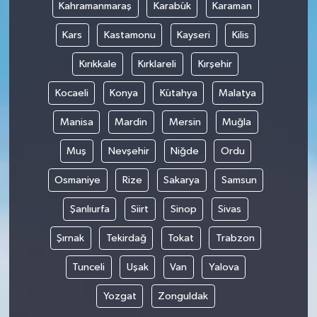
Kahramanmaraş
Karabük
Karaman
Kars
Kastamonu
Kayseri
Kilis
Kırıkkale
Kırklareli
Kırşehir
Kocaeli
Konya
Kütahya
Malatya
Manisa
Mardin
Mersin
Muğla
Muş
Nevşehir
Niğde
Ordu
Osmaniye
Rize
Sakarya
Samsun
Şanlıurfa
Siirt
Sinop
Sivas
Şırnak
Tekirdağ
Tokat
Trabzon
Tunceli
Uşak
Van
Yalova
Yozgat
Zonguldak