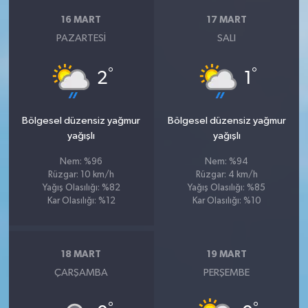
16 MART
17 MART
PAZARTESI
SALI
°
°
2
1
Bölgesel düzensiz yağmur
Bölgesel düzensiz yağmur
yağışlı
yağışlı
Nem: %96
Nem: %94
Rüzgar: 10 km/h
Rüzgar: 4 km/h
Yağış Olasılığı: %82
Yağış Olasılığı: %85
Kar Olasılığı: %12
Kar Olasılığı: %10
18 MART
19 MART
ÇARŞAMBA
PERŞEMBE
°
°