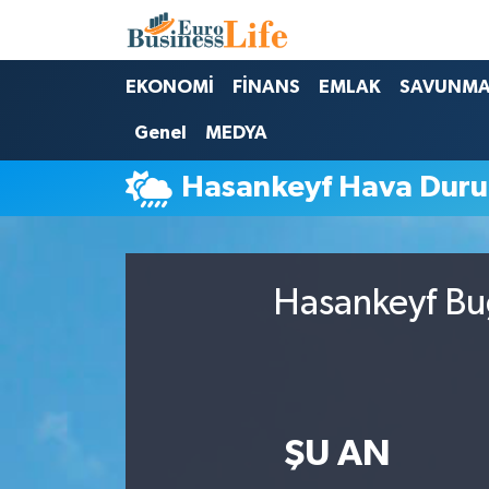
Nöbetçi Eczaneler
EKONOMİ
FİNANS
EMLAK
SAVUNM
Genel
MEDYA
Hava Durumu
Hasankeyf Hava Dur
Namaz Vakitleri
Trafik Durumu
Hasankeyf Bug
Süper Lig Puan Durumu ve Fikstür
Tüm Manşetler
Son Dakika Haberleri
ŞU AN
Haber Arşivi