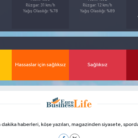
Rüzgar: 31 km/h
Rüzgar: 12 km/h
1
Yağış Olasılığı: %78
Yağış Olasılığı: %89
Hassaslar için sağlıksız
Sağlıksız
dakika haberleri, köşe yazıları, magazinden siyasete, spor