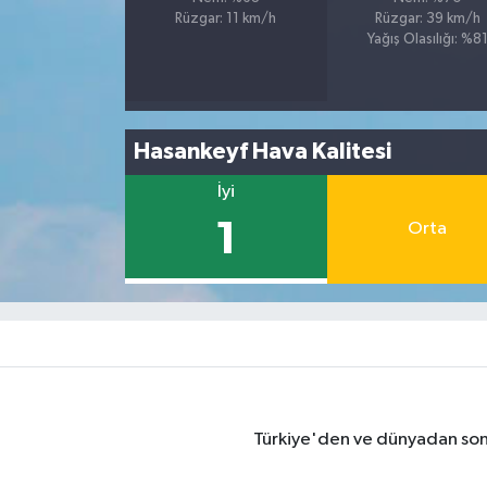
Rüzgar: 11 km/h
Rüzgar: 39 km/h
Yağış Olasılığı: %8
Hasankeyf Hava Kalitesi
İyi
1
Orta
Türkiye'den ve dünyadan son 