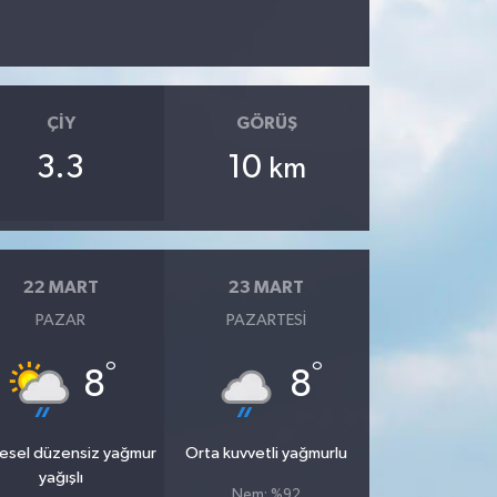
ÇIY
GÖRÜŞ
3.3
10
km
22 MART
23 MART
PAZAR
PAZARTESI
°
°
8
8
esel düzensiz yağmur
Orta kuvvetli yağmurlu
yağışlı
Nem: %92