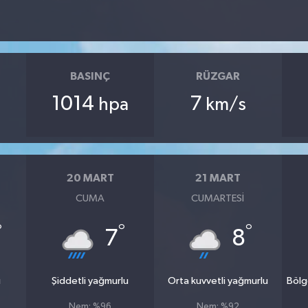
BASINÇ
RÜZGAR
1014
7
hpa
km/s
20 MART
21 MART
CUMA
CUMARTESI
°
°
°
7
8
u
Şiddetli yağmurlu
Orta kuvvetli yağmurlu
Bölg
Nem: %96
Nem: %92