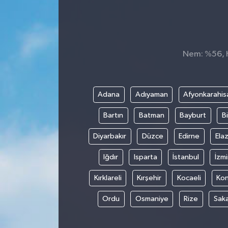
Nem: %56, Hi
Adana
Adıyaman
Afyonkarahis
Bartın
Batman
Bayburt
Bi
Diyarbakır
Düzce
Edirne
Elaz
Iğdır
Isparta
İstanbul
İzmi
Kırklareli
Kırşehir
Kocaeli
Ko
Ordu
Osmaniye
Rize
Sak