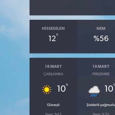
HISSEDILEN
NEM
°
12
%56
18 MART
19 MART
ÇARŞAMBA
PERŞEMBE
°
10
10
Güneşli
Şiddetli yağmurl
Nem: %63
Nem: %70