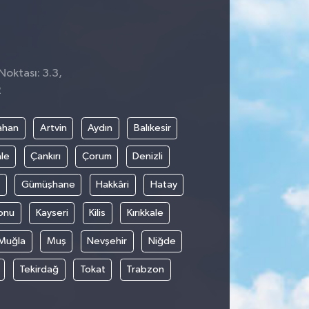
Noktası: 3.3,
2
ahan
Artvin
Aydın
Balıkesir
le
Çankırı
Çorum
Denizli
Gümüşhane
Hakkâri
Hatay
onu
Kayseri
Kilis
Kırıkkale
Muğla
Muş
Nevşehir
Niğde
Tekirdağ
Tokat
Trabzon