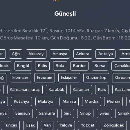
Güneşli
°
ssedilen Sıcaklık: 12
, Basınç: 1014 hPa, Rüzgar: 7 km/s, Çiy 
Görüş Mesafesi: 10 km, Gün Doğumu: 6:22, Gün Batımı: 18:2
ar
Ağrı
Aksaray
Amasya
Ankara
Antalya
Ard
lecik
Bingöl
Bitlis
Bolu
Burdur
Bursa
Çanakka
ığ
Erzincan
Erzurum
Eskişehir
Gaziantep
Giresun
r
Kahramanmaraş
Karabük
Karaman
Kars
Kastam
nya
Kütahya
Malatya
Manisa
Mardin
Mersin
arya
Samsun
Şanlıurfa
Siirt
Sinop
Sivas
Şırnak
Tunceli
Uşak
Van
Yalova
Yozgat
Zonguldak