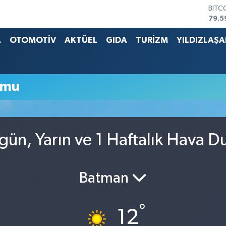
BITC
79.5
DOL
45,4
A
OTOMOTİV
AKTÜEL
GIDA
TURİZM
YILDIZLAŞ
EUR
53,3
STER
61,6
umu
G.AL
686
BİST
14.5
ün, Yarın ve 1 Haftalık Hava 
Batman
°
12