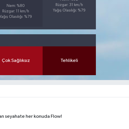
Rüzgar: 31 km/h
Nem: %80
Yağış Olasılığı: %79
Rüzgar: 11 km/h
Yağış Olasılığı: %79
Çok Sağlıksız
Tehlikeli
dan seyahate her konuda Flow!