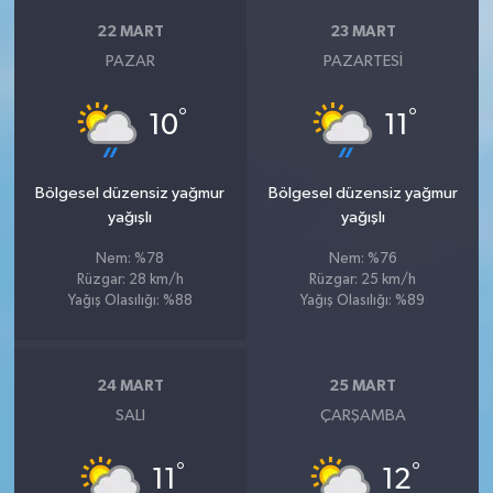
22 MART
23 MART
PAZAR
PAZARTESI
°
°
10
11
Bölgesel düzensiz yağmur
Bölgesel düzensiz yağmur
yağışlı
yağışlı
Nem: %78
Nem: %76
Rüzgar: 28 km/h
Rüzgar: 25 km/h
Yağış Olasılığı: %88
Yağış Olasılığı: %89
24 MART
25 MART
SALI
ÇARŞAMBA
°
°
11
12