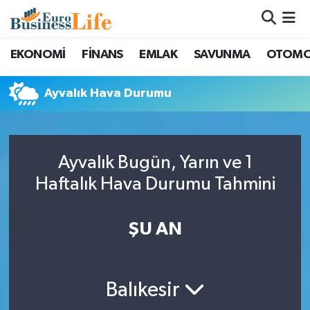
Nöbetçi Eczaneler
EKONOMİ
FİNANS
EMLAK
SAVUNMA
OTOMO
Hava Durumu
Ayvalık Hava Durumu
Namaz Vakitleri
Trafik Durumu
Ayvalık Bugün, Yarın ve 1
Haftalık Hava Durumu Tahmini
Süper Lig Puan Durumu ve Fikstür
ŞU AN
Tüm Manşetler
Son Dakika Haberleri
Balıkesir
Haber Arşivi