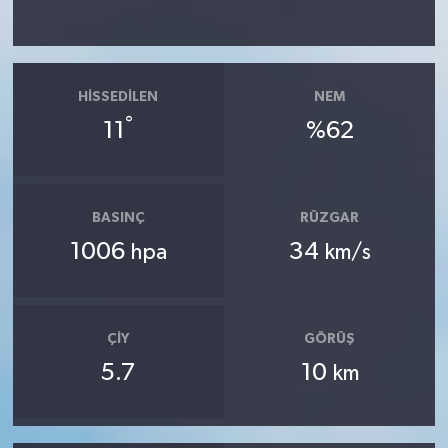
HISSEDILEN
NEM
°
11
%62
BASINÇ
RÜZGAR
1006
34
hpa
km/s
ÇIY
GÖRÜŞ
5.7
10
km