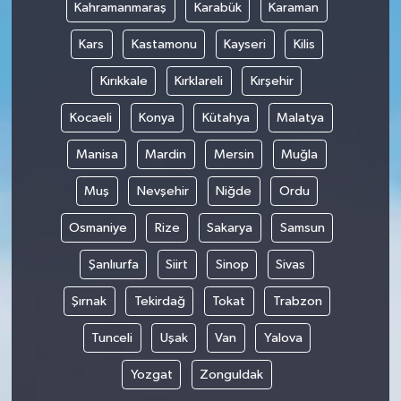
Kahramanmaraş
Karabük
Karaman
Kars
Kastamonu
Kayseri
Kilis
Kırıkkale
Kırklareli
Kırşehir
Kocaeli
Konya
Kütahya
Malatya
Manisa
Mardin
Mersin
Muğla
Muş
Nevşehir
Niğde
Ordu
Osmaniye
Rize
Sakarya
Samsun
Şanlıurfa
Siirt
Sinop
Sivas
Şırnak
Tekirdağ
Tokat
Trabzon
Tunceli
Uşak
Van
Yalova
Yozgat
Zonguldak