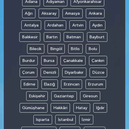
Adana
Adıyaman
Afyonkarahisar
Ağrı
Aksaray
Amasya
Ankara
Antalya
Ardahan
Artvin
Aydın
Balıkesir
Bartın
Batman
Bayburt
Bilecik
Bingöl
Bitlis
Bolu
Burdur
Bursa
Çanakkale
Çankırı
Çorum
Denizli
Diyarbakır
Düzce
Edirne
Elazığ
Erzincan
Erzurum
Eskişehir
Gaziantep
Giresun
Gümüşhane
Hakkâri
Hatay
Iğdır
Isparta
İstanbul
İzmir