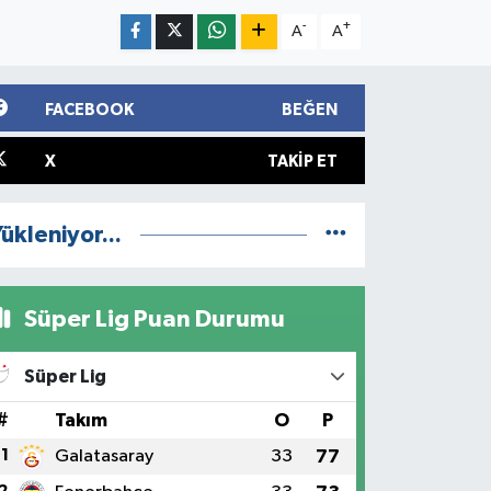
-
+
A
A
FACEBOOK
BEĞEN
X
TAKIP ET
ükleniyor...
Süper Lig Puan Durumu
Süper Lig
#
Takım
O
P
1
Galatasaray
33
77