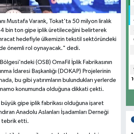
nı Mustafa Varank, Tokat'ta 50 milyon liralık
4 bin ton gipe iplik üretileceğini belirterek
ihracat hedefiyle ülkemizin tekstil sektöründeki
nde önemli rol oynayacak." dedi.
ölgesi'ndeki (OSB) OmaFil İplik Fabrikasının
nma İdaresi Başkanlığı (DOKAP) Projelerinin
1
ada, bu gibi yatırımların bulundukları yerlerde
 dinamo konumunda olduğuna dikkati çekti.
n büyük gipe iplik fabrikası olduğuna işaret
ndıran Anadolu Aslanları İşadamları Derneği
tebrik etti.