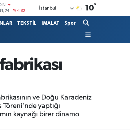
°
AR
10
İstanbul
3620
%0.02
O
8690
%0.19
ANLAR
TEKSTİL
IMALAT
Spor
LİN
0380
%0.18
TIN
2,09000
%0.19
100
98,00
%0
fabrikası
OIN
91,74
%-1.82
abrikasının ve Doğu Karadeniz
ş Töreni'nde yaptığı
damın kaynağı birer dinamo