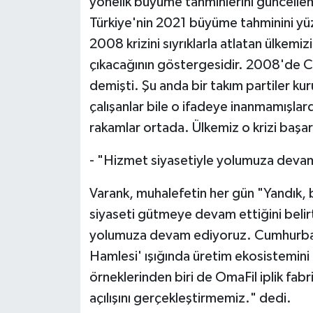
yönelik büyüme tahminlerini güncelle
Türkiye'nin 2021 büyüme tahminini yü
2008 krizini sıyrıklarla atlatan ülkem
çıkacağının göstergesidir. 2008'de C
demişti. Şu anda bir takım partiler 
çalışanlar bile o ifadeye inanmamışla
rakamlar ortada. Ülkemiz o krizi başarı
- "Hizmet siyasetiyle yolumuza deva
Varank, muhalefetin her gün "Yandık, b
siyaseti gütmeye devam ettiğini belir
yolumuza devam ediyoruz. Cumhurbaşkan
Hamlesi' ışığında üretim ekosistemin
örneklerinden biri de OmaFil iplik fabr
açılışını gerçekleştirmemiz." dedi.