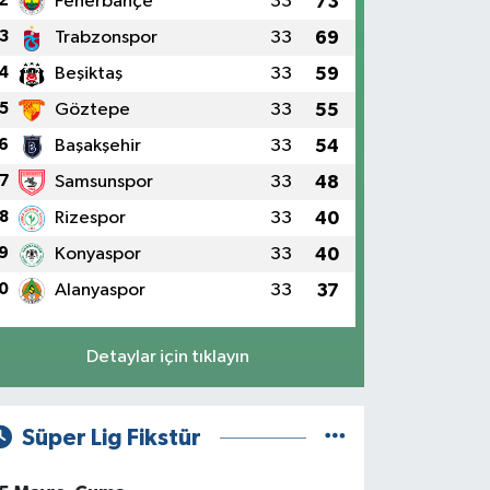
2
Fenerbahçe
33
73
3
Trabzonspor
33
69
4
Beşiktaş
33
59
5
Göztepe
33
55
6
Başakşehir
33
54
7
Samsunspor
33
48
8
Rizespor
33
40
9
Konyaspor
33
40
0
Alanyaspor
33
37
Detaylar için tıklayın
Süper Lig Fikstür