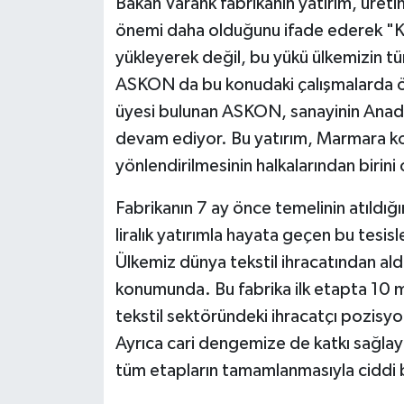
Bakan Varank fabrikanın yatırım, üretim
önemi daha olduğunu ifade ederek "Kal
yükleyerek değil, bu yükü ülkemizin t
ASKON da bu konudaki çalışmalarda ön
üyesi bulunan ASKON, sanayinin Anado
devam ediyor. Bu yatırım, Marmara ko
yönlendirilmesinin halkalarından birini
Fabrikanın 7 ay önce temelinin atıldığı
liralık yatırımla hayata geçen bu tesisle
Ülkemiz dünya tekstil ihracatından aldı
konumunda. Bu fabrika ilk etapta 10 mi
tekstil sektöründeki ihracatçı pozisy
Ayrıca cari dengemize de katkı sağlay
tüm etapların tamamlanmasıyla ciddi bi