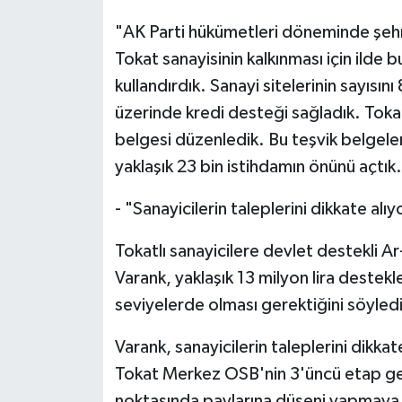
"AK Parti hükümetleri döneminde şehrim
Tokat sanayisinin kalkınması için ilde 
kullandırdık. Sanayi sitelerinin sayısını
üzerinde kredi desteği sağladık. Tokat
belgesi düzenledik. Bu teşvik belgeleri
yaklaşık 23 bin istihdamın önünü açtık
- "Sanayicilerin taleplerini dikkate alı
Tokatlı sanayicilere devlet destekli A
Varank, yaklaşık 13 milyon lira destekl
seviyelerde olması gerektiğini söyledi
Varank, sanayicilerin taleplerini dikka
Tokat Merkez OSB'nin 3'üncü etap gen
noktasında paylarına düşeni yapmaya ha