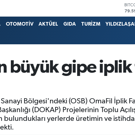
DOL
45,4
EUR
53,3
A
OTOMOTİV
AKTÜEL
GIDA
TURİZM
YILDIZLAŞ
STER
61,6
G.AL
686
BİST
14.5
 büyük gipe iplik 
BITC
79.5
anayi Bölgesi'ndeki (OSB) OmaFil İplik F
Başkanlığı (DOKAP) Projelerinin Toplu Açılı
n bulundukları yerlerde üretimin ve istih
kti.