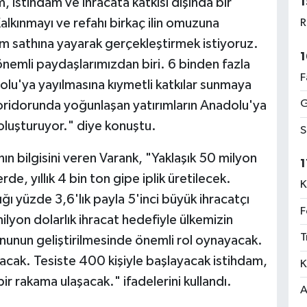
1
, istihdam ve ihracata katkısı dışında bir
kınmayı ve refahı birkaç ilin omuzuna
R
üm sathına yayarak gerçekleştirmek istiyoruz.
1
emli paydaşlarımızdan biri. 6 binden fazla
F
lu'ya yayılmasına kıymetli katkılar sunmaya
G
ridorunda yoğunlaşan yatırımların Anadolu'ya
 oluşturuyor." diye konuştu.
S
nın bilgisini veren Varank, "Yaklaşık 50 milyon
1
rde, yıllık 4 bin ton gipe iplik üretilecek.
K
ğı yüzde 3,6'lık payla 5'inci büyük ihracatçı
F
lyon dolarlık ihracat hedefiyle ülkemizin
T
onunun geliştirilmesinde önemli rol oynayacak.
acak. Tesiste 400 kişiyle başlayacak istihdam,
K
r rakama ulaşacak." ifadelerini kullandı.
A