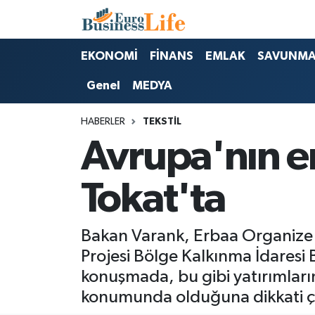
Nöbetçi Eczaneler
EKONOMİ
FİNANS
EMLAK
SAVUNM
Genel
MEDYA
Hava Durumu
HABERLER
TEKSTİL
Namaz Vakitleri
Avrupa'nın en
Trafik Durumu
Tokat'ta
Süper Lig Puan Durumu ve Fikstür
Tüm Manşetler
Bakan Varank, Erbaa Organize S
Projesi Bölge Kalkınma İdaresi 
Son Dakika Haberleri
konuşmada, bu gibi yatırımları
konumunda olduğuna dikkati çe
Haber Arşivi