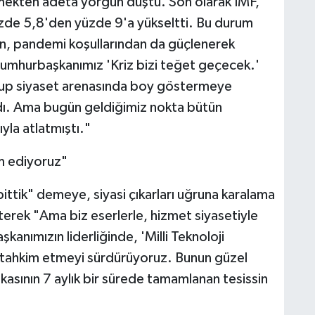
mekten adeta yorgun düştü. Son olarak IMF,
zde 5,8'den yüzde 9'a yükseltti. Bu durum
izin, pandemi koşullarından da güçlenerek
umhurbaşkanımız 'Kriz bizi teğet geçecek.'
kurup siyaset arenasında boy göstermeye
rdı. Ama bugün geldiğimiz nokta bütün
yla atlatmıştı."
m ediyoruz"
ittik" demeye, siyasi çıkarları uğruna karalama
terek "Ama biz eserlerle, hizmet siyasetiyle
ımızın liderliğinde, 'Milli Teknoloji
i tahkim etmeyi sürdürüyoruz. Bunun güzel
ikasının 7 aylık bir sürede tamamlanan tesissin