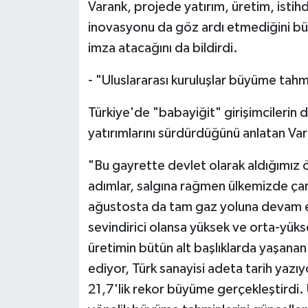
Varank, projede yatırım, üretim, isti
inovasyonu da göz ardı etmediğini bü
imza atacağını da bildirdi.
- "Uluslararası kuruluşlar büyüme tahm
Türkiye'de "babayiğit" girişimcilerin
yatırımlarını sürdürdüğünü anlatan Va
"Bu gayrette devlet olarak aldığımız ön
adımlar, salgına rağmen ülkemizde çark
ağustosta da tam gaz yoluna devam ett
sevindirici olansa yüksek ve orta-yüks
üretimin bütün alt başlıklarda yaşana
ediyor, Türk sanayisi adeta tarih yazı
21,7'lik rekor büyüme gerçekleştirdi. 