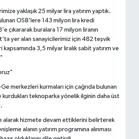
ize yaklaşık 25 milyar lira yatırım yaptık.
bulunan OSB'lere 143 milyon lira kredi
 8'e çıkararak buralara 17 milyon liranın
'ta yer alan sanayicilerimiz için 482 teşvik
 kapsamında 3,5 milyar liralık sabit yatırım ve
."
yoruz"
r-Ge merkezleri kurmaları için çağrıda bulunan
e kurdukları teknoparka yönelik ilginin daha üst
.
te alarak hizmete devam ettiklerini belirterek
işleme alanın yatırım programına alınması
zır olduklarını dile getirdi.