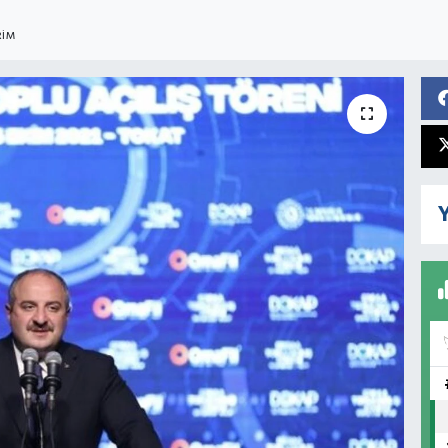
RIM
Y