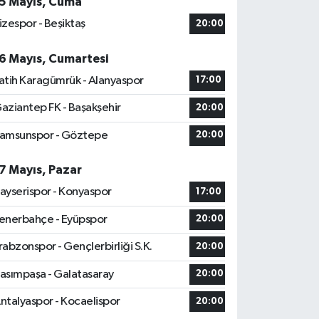
5 Mayıs, Cuma
izespor - Beşiktaş
20:00
6 Mayıs, Cumartesi
atih Karagümrük - Alanyaspor
17:00
aziantep FK - Başakşehir
20:00
amsunspor - Göztepe
20:00
7 Mayıs, Pazar
ayserispor - Konyaspor
17:00
enerbahçe - Eyüpspor
20:00
rabzonspor - Gençlerbirliği S.K.
20:00
asımpaşa - Galatasaray
20:00
ntalyaspor - Kocaelispor
20:00