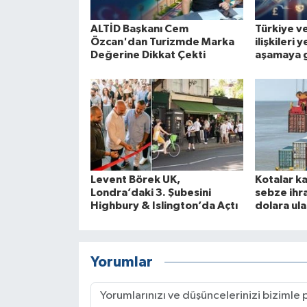
ALTİD Başkanı Cem
Türkiye ve 
Özcan'dan Turizmde Marka
ilişkileri 
Değerine Dikkat Çekti
aşamaya 
Levent Börek UK,
Kotalar k
Londra’daki 3. Şubesini
sebze ihra
Highbury & Islington’da Açtı
dolara ula
Yorumlar