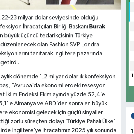
llık 22-23 milyar dolar seviyesinde olduğu
eksiyon İhracatçıları Birliği Başkanı
Burak
en büyük üçüncü tedarikçisinin Türkiye
z düzenlenecek olan Fashion SVP Londra
ksiyonlarını tanıtarak İngiltere pazarında
 getirdi.
1
0 aylık dönemde 1,2 milyar dolarlık konfeksiyon
Sertbaş, “Avrupa’da ekonomilerdeki resesyon
cat İklim Endeksi Ekim ayında yüzde 52,4’e
 6,1’le Almanya ve ABD’den sonra en büyük
ere ekonomisi gelecek için güçlü sinyaller
iği zorlu süreçten dolayı ‘Türkiye Pahalı Ülke’
rde İngiltere’ye ihracatımız 2025 yılı sonunda
1