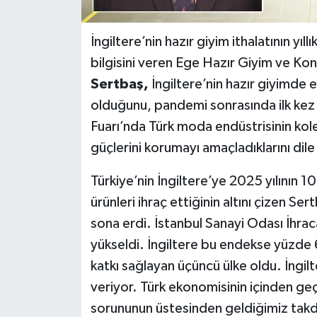
İngiltere’nin hazır giyim ithalatının yı
bilgisini veren Ege Hazır Giyim ve Konf
Sertbaş,
İngiltere’nin hazır giyimde 
olduğunu, pandemi sonrasında ilk ke
Fuarı’nda Türk moda endüstrisinin kole
güçlerini korumayı amaçladıklarını dile
Türkiye’nin İngiltere’ye 2025 yılının 1
ürünleri ihraç ettiğinin altını çizen 
sona erdi. İstanbul Sanayi Odası İhra
yükseldi. İngiltere bu endekse yüzde
katkı sağlayan üçüncü ülke oldu. İngilt
veriyor. Türk ekonomisinin içinden geçt
sorununun üstesinden geldiğimiz takdi