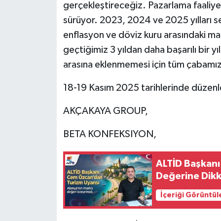
gerçekleştireceğiz. Pazarlama faaliyet
sürüyor. 2023, 2024 ve 2025 yılları se
enflasyon ve döviz kuru arasındaki ma
geçtiğimiz 3 yıldan daha başarılı bir yıl
arasına eklenmemesi için tüm çabamızı
18-19 Kasım 2025 tarihlerinde düzenl
AKÇAKAYA GROUP,
BETA KONFEKSIYON,
ALTİD Başkan
Değerine Dikk
İçeriği Görüntül