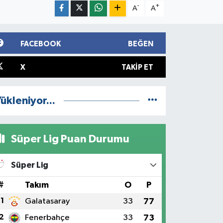
-
+
A
A
FACEBOOK
BEĞEN
X
TAKIP ET
ükleniyor...
Süper Lig Puan Durumu
Süper Lig
#
Takım
O
P
1
Galatasaray
33
77
2
Fenerbahçe
33
73