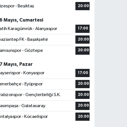
izespor - Beşiktaş
20:00
6 Mayıs, Cumartesi
atih Karagümrük - Alanyaspor
17:00
aziantep FK - Başakşehir
20:00
amsunspor - Göztepe
20:00
7 Mayıs, Pazar
ayserispor - Konyaspor
17:00
enerbahçe - Eyüpspor
20:00
rabzonspor - Gençlerbirliği S.K.
20:00
asımpaşa - Galatasaray
20:00
ntalyaspor - Kocaelispor
20:00