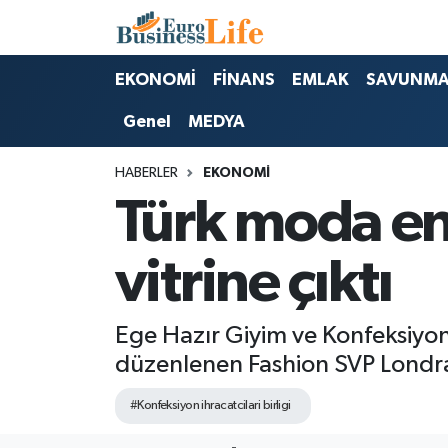
Nöbetçi Eczaneler
EKONOMİ
FİNANS
EMLAK
SAVUNM
Genel
MEDYA
Hava Durumu
HABERLER
EKONOMİ
Namaz Vakitleri
Türk moda en
Trafik Durumu
vitrine çıktı
Süper Lig Puan Durumu ve Fikstür
Tüm Manşetler
Ege Hazır Giyim ve Konfeksiyon İ
düzenlenen Fashion SVP Londra 
Son Dakika Haberleri
#Konfeksiyon ihracatcilari birligi
Haber Arşivi