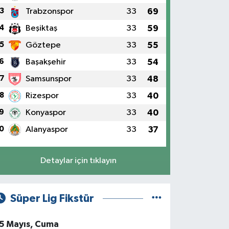
3
Trabzonspor
33
69
4
Beşiktaş
33
59
5
Göztepe
33
55
6
Başakşehir
33
54
7
Samsunspor
33
48
8
Rizespor
33
40
9
Konyaspor
33
40
0
Alanyaspor
33
37
Detaylar için tıklayın
Süper Lig Fikstür
5 Mayıs, Cuma