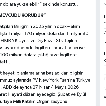
r dolara yükselebilir” şeklinde konuştu.
R
A MEVCUDU KORUDUK”
1
F
ıları Birliği’nin 2025 yılının ocak – ekim
G
ışla 1 milyar 170 milyon dolardan 1 milyar 80
EHKİB YK Üyesi ve Dış Pazar Stratejileri
S
z
, aynı dönemde İngiltere ihracatlarının ise
1
100 milyon dolara çıktığını ve İngiltere
K
etti.
F
t heyeti planlamalarına başladıkları bilgisini
T
mmuz aylarında PV New York Fuarı’na Türkiye
z. ABD’de ayrıca 27 Nisan-1 Mayıs 2026
K
aret Heyeti düzenleyeceğiz. Şubat ve Eylül
A
Türkiye Milli Katılım Organizasyonu