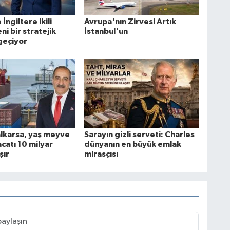
İngiltere ikili
Avrupa'nın Zirvesi Artık
yeni bir stratejik
İstanbul'un
geçiyor
alkarsa, yaş meyve
Sarayın gizli serveti: Charles
catı 10 milyar
dünyanın en büyük emlak
şır
mirasçısı