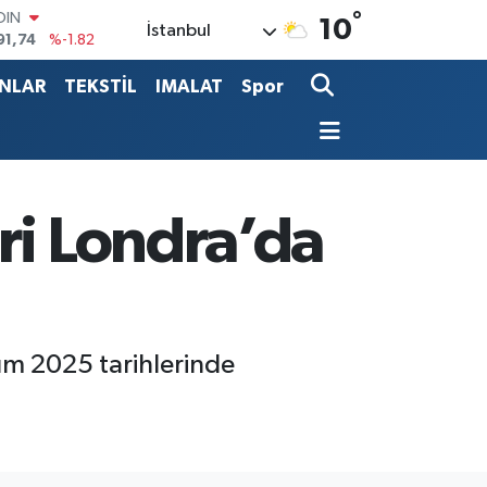
°
AR
10
İstanbul
3620
%0.02
O
8690
%0.19
ANLAR
TEKSTİL
IMALAT
Spor
LİN
0380
%0.18
TIN
2,09000
%0.19
100
98,00
%0
ri Londra’da
OIN
91,74
%-1.82
sım 2025 tarihlerinde