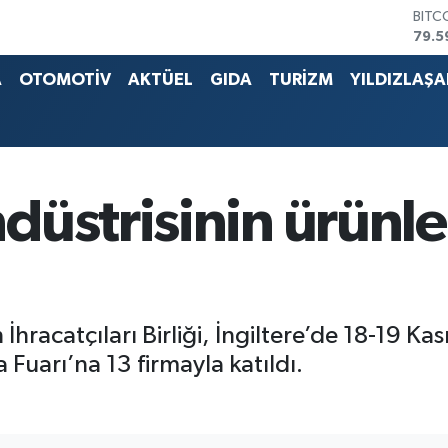
DOL
45,4
EUR
53,3
A
OTOMOTİV
AKTÜEL
GIDA
TURİZM
YILDIZLAŞ
STER
61,6
G.AL
686
BİST
14.5
düstrisinin ürünle
BITC
79.5
hracatçıları Birliği, İngiltere’de 18-19 Ka
Fuarı’na 13 firmayla katıldı.