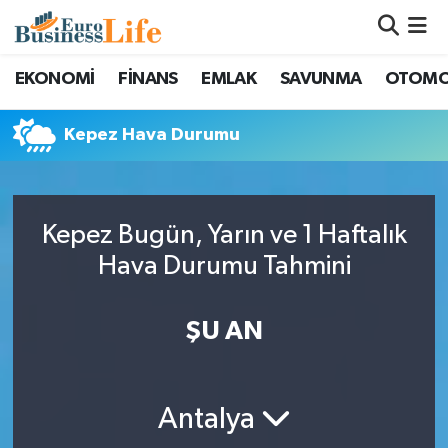
Nöbetçi Eczaneler
EKONOMİ
FİNANS
EMLAK
SAVUNMA
OTOMO
Hava Durumu
Kepez Hava Durumu
Namaz Vakitleri
Trafik Durumu
Kepez Bugün, Yarın ve 1 Haftalık
Hava Durumu Tahmini
Süper Lig Puan Durumu ve Fikstür
ŞU AN
Tüm Manşetler
Son Dakika Haberleri
Antalya
Haber Arşivi