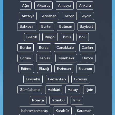
Ağrı
Aksaray
Amasya
Ankara
Antalya
Ardahan
Artvin
Aydın
Balıkesir
Bartın
Batman
Bayburt
Bilecik
Bingöl
Bitlis
Bolu
Burdur
Bursa
Çanakkale
Çankırı
Çorum
Denizli
Diyarbakır
Düzce
Edirne
Elazığ
Erzincan
Erzurum
Eskişehir
Gaziantep
Giresun
Gümüşhane
Hakkâri
Hatay
Iğdır
Isparta
İstanbul
İzmir
Kahramanmaraş
Karabük
Karaman