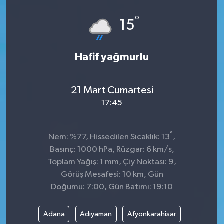
°
15
Hafif yağmurlu
21 Mart Cumartesi
17:45
°
Nem: %77, Hissedilen Sıcaklık: 13
,
Basınç: 1000 hPa, Rüzgar: 6 km/s,
Toplam Yağış: 1 mm, Çiy Noktası: 9,
Görüş Mesafesi: 10 km, Gün
Doğumu: 7:00, Gün Batımı: 19:10
Adana
Adıyaman
Afyonkarahisar