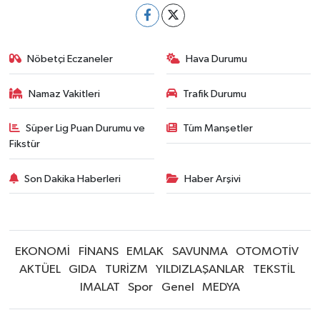
Nöbetçi Eczaneler
Hava Durumu
Namaz Vakitleri
Trafik Durumu
Süper Lig Puan Durumu ve
Tüm Manşetler
Fikstür
Son Dakika Haberleri
Haber Arşivi
EKONOMİ
FİNANS
EMLAK
SAVUNMA
OTOMOTİV
AKTÜEL
GIDA
TURİZM
YILDIZLAŞANLAR
TEKSTİL
IMALAT
Spor
Genel
MEDYA