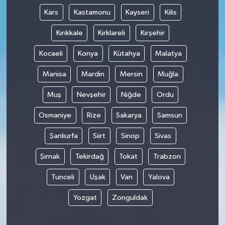
Kars
Kastamonu
Kayseri
Kilis
Kırıkkale
Kırklareli
Kırşehir
Kocaeli
Konya
Kütahya
Malatya
Manisa
Mardin
Mersin
Muğla
Muş
Nevşehir
Niğde
Ordu
Osmaniye
Rize
Sakarya
Samsun
Şanlıurfa
Siirt
Sinop
Sivas
Şırnak
Tekirdağ
Tokat
Trabzon
Tunceli
Uşak
Van
Yalova
Yozgat
Zonguldak