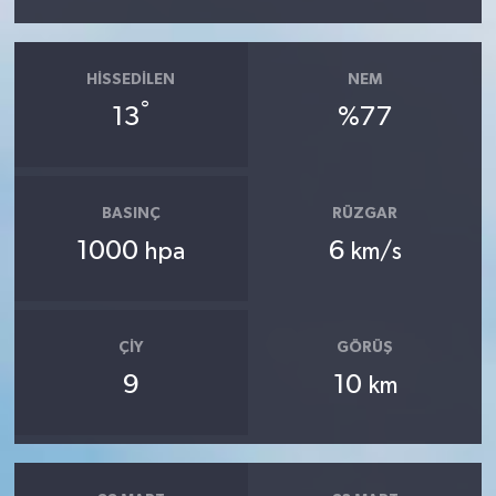
HISSEDILEN
NEM
°
13
%77
BASINÇ
RÜZGAR
1000
6
hpa
km/s
ÇIY
GÖRÜŞ
9
10
km