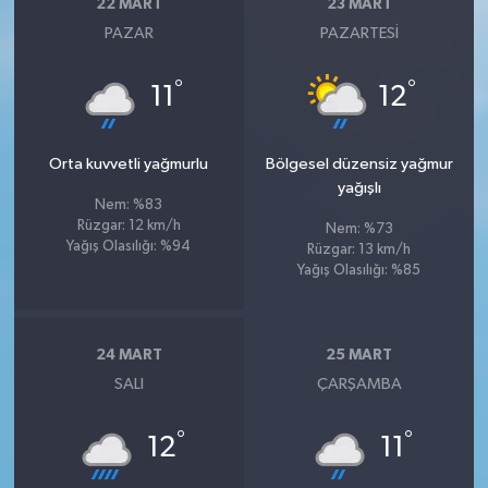
22 MART
23 MART
PAZAR
PAZARTESI
°
°
11
12
Orta kuvvetli yağmurlu
Bölgesel düzensiz yağmur
yağışlı
Nem: %83
Rüzgar: 12 km/h
Nem: %73
Yağış Olasılığı: %94
Rüzgar: 13 km/h
Yağış Olasılığı: %85
24 MART
25 MART
SALI
ÇARŞAMBA
°
°
12
11