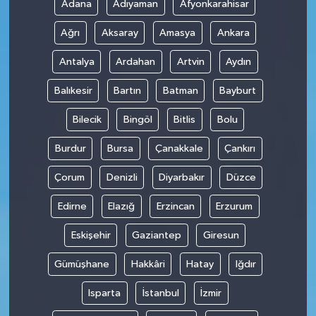
Adana
Adıyaman
Afyonkarahisar
Ağrı
Aksaray
Amasya
Ankara
Antalya
Ardahan
Artvin
Aydın
Balıkesir
Bartın
Batman
Bayburt
Bilecik
Bingöl
Bitlis
Bolu
Burdur
Bursa
Çanakkale
Çankırı
Çorum
Denizli
Diyarbakır
Düzce
Edirne
Elazığ
Erzincan
Erzurum
Eskişehir
Gaziantep
Giresun
Gümüşhane
Hakkâri
Hatay
Iğdır
Isparta
İstanbul
İzmir