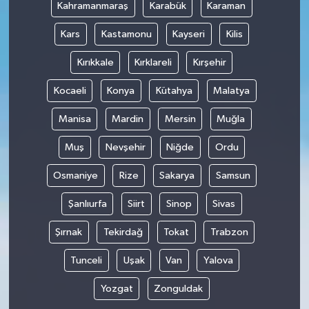
Kahramanmaraş
Karabük
Karaman
Kars
Kastamonu
Kayseri
Kilis
Kırıkkale
Kırklareli
Kırşehir
Kocaeli
Konya
Kütahya
Malatya
Manisa
Mardin
Mersin
Muğla
Muş
Nevşehir
Niğde
Ordu
Osmaniye
Rize
Sakarya
Samsun
Şanlıurfa
Siirt
Sinop
Sivas
Şırnak
Tekirdağ
Tokat
Trabzon
Tunceli
Uşak
Van
Yalova
Yozgat
Zonguldak