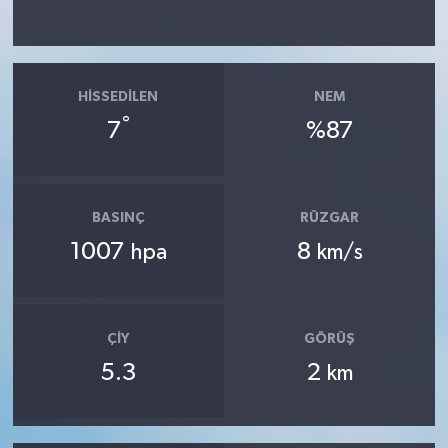
HISSEDILEN
NEM
°
7
%87
BASINÇ
RÜZGAR
1007
8
hpa
km/s
ÇIY
GÖRÜŞ
5.3
2
km