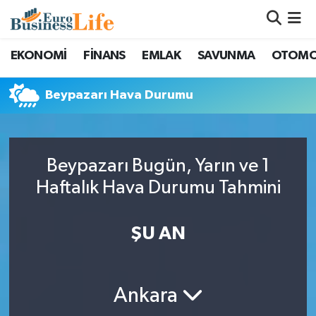
Nöbetçi Eczaneler
EKONOMİ
FİNANS
EMLAK
SAVUNMA
OTOMO
Hava Durumu
Beypazarı Hava Durumu
Namaz Vakitleri
Trafik Durumu
Beypazarı Bugün, Yarın ve 1
Haftalık Hava Durumu Tahmini
Süper Lig Puan Durumu ve Fikstür
ŞU AN
Tüm Manşetler
Son Dakika Haberleri
Ankara
Haber Arşivi