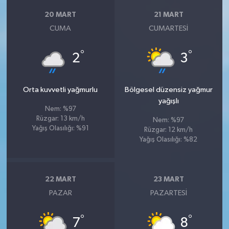
20 MART
21 MART
CUMA
CUMARTESI
°
°
2
3
Orta kuvvetli yağmurlu
Bölgesel düzensiz yağmur
yağışlı
Nem: %97
Rüzgar: 13 km/h
Nem: %97
Yağış Olasılığı: %91
Rüzgar: 12 km/h
Yağış Olasılığı: %82
22 MART
23 MART
PAZAR
PAZARTESI
°
°
7
8