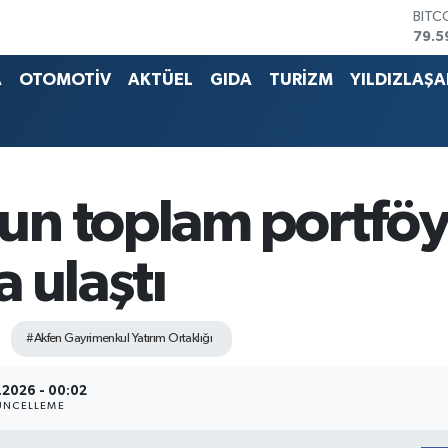
BITC
79.5
DOL
45,4
A
OTOMOTİV
AKTÜEL
GIDA
TURİZM
YILDIZLAŞ
EUR
53,3
STER
61,6
G.AL
686
n toplam portföy
BİST
14.5
 ulaştı
#Akfen Gayrimenkul Yatırım Ortaklığı
.2026 - 00:02
ÜNCELLEME