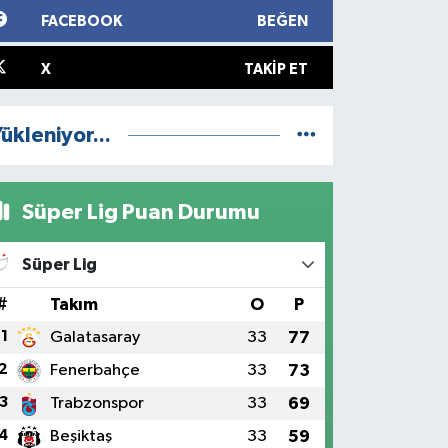
FACEBOOK
BEĞEN
X
TAKIP ET
ükleniyor...
Süper Lig Puan Durumu
Süper Lig
#
Takım
O
P
1
Galatasaray
33
77
2
Fenerbahçe
33
73
3
Trabzonspor
33
69
4
Beşiktaş
33
59