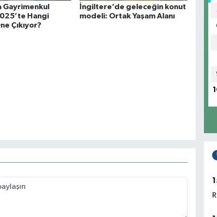
a Gayrimenkul
İngiltere’de geleceğin konut
 2025’te Hangi
modeli: Ortak Yaşam Alanı
ne Çıkıyor?
1
1
R