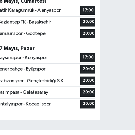
6 Mayıs, Cumartesi
atih Karagümrük - Alanyaspor
17:00
aziantep FK - Başakşehir
20:00
amsunspor - Göztepe
20:00
7 Mayıs, Pazar
ayserispor - Konyaspor
17:00
enerbahçe - Eyüpspor
20:00
rabzonspor - Gençlerbirliği S.K.
20:00
asımpaşa - Galatasaray
20:00
ntalyaspor - Kocaelispor
20:00