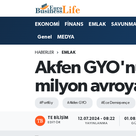
Nöbetçi Eczaneler
EKONOMİ
FİNANS
EMLAK
SAVUNM
Genel
MEDYA
Hava Durumu
HABERLER
EMLAK
Namaz Vakitleri
Akfen GYO'nu
Trafik Durumu
milyon avroya
Süper Lig Puan Durumu ve Fikstür
Tüm Manşetler
#Portföy
#Akfen GYO
#Ece Demirpençe
Son Dakika Haberleri
TE BILIŞIM
12.07.2024 - 08:22
01.08
EDITÖR
YAYINLANMA
G
Haber Arşivi