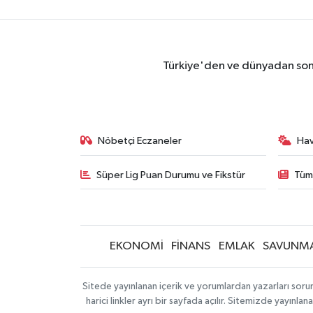
Türkiye'den ve dünyadan son 
Nöbetçi Eczaneler
Ha
Süper Lig Puan Durumu ve Fikstür
Tüm
EKONOMİ
FİNANS
EMLAK
SAVUNM
Sitede yayınlanan içerik ve yorumlardan yazarları sorum
harici linkler ayrı bir sayfada açılır. Sitemizde yayın