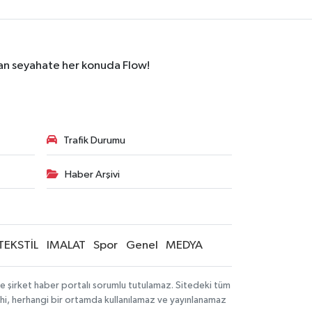
dan seyahate her konuda Flow!
Trafik Durumu
Haber Arşivi
TEKSTİL
IMALAT
Spor
Genel
MEDYA
 ve şirket haber portalı sorumlu tutulamaz. Sitedeki tüm
 dahi, herhangi bir ortamda kullanılamaz ve yayınlanamaz