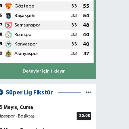
5
Göztepe
33
55
6
Başakşehir
33
54
7
Samsunspor
33
48
8
Rizespor
33
40
9
Konyaspor
33
40
0
Alanyaspor
33
37
Detaylar için tıklayın
Süper Lig Fikstür
5 Mayıs, Cuma
izespor - Beşiktaş
20:00