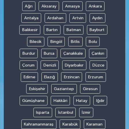
Ağrı
Aksaray
Amasya
Ankara
Antalya
Ardahan
Artvin
Aydın
Balıkesir
Bartın
Batman
Bayburt
Bilecik
Bingöl
Bitlis
Bolu
Burdur
Bursa
Çanakkale
Çankırı
Çorum
Denizli
Diyarbakır
Düzce
Edirne
Elazığ
Erzincan
Erzurum
Eskişehir
Gaziantep
Giresun
Gümüşhane
Hakkâri
Hatay
Iğdır
Isparta
İstanbul
İzmir
Kahramanmaraş
Karabük
Karaman