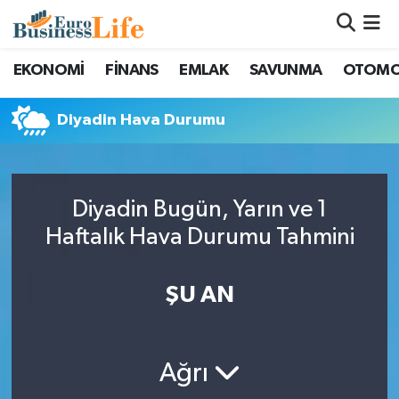
Nöbetçi Eczaneler
EKONOMİ
FİNANS
EMLAK
SAVUNMA
OTOMO
Hava Durumu
Diyadin Hava Durumu
Namaz Vakitleri
Trafik Durumu
Diyadin Bugün, Yarın ve 1
Haftalık Hava Durumu Tahmini
Süper Lig Puan Durumu ve Fikstür
ŞU AN
Tüm Manşetler
Son Dakika Haberleri
Ağrı
Haber Arşivi