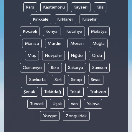
Kars
Kastamonu
Kayseri
Kilis
Kırıkkale
Kırklareli
Kırşehir
Kocaeli
Konya
Kütahya
Malatya
Manisa
Mardin
Mersin
Muğla
Muş
Nevşehir
Niğde
Ordu
Osmaniye
Rize
Sakarya
Samsun
Şanlıurfa
Siirt
Sinop
Sivas
Şırnak
Tekirdağ
Tokat
Trabzon
Tunceli
Uşak
Van
Yalova
Yozgat
Zonguldak