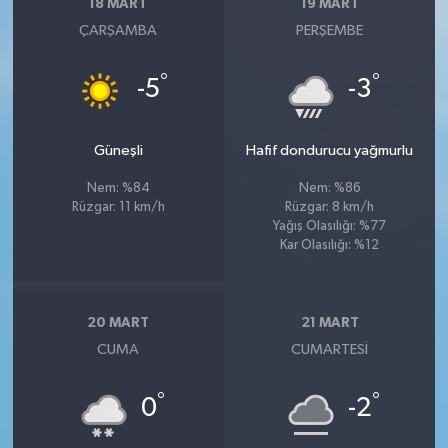
18 MART
19 MART
ÇARŞAMBA
PERŞEMBE
°
°
-5
-3
Güneşli
Hafif dondurucu yağmurlu
Nem: %84
Nem: %86
Rüzgar: 11 km/h
Rüzgar: 8 km/h
Yağış Olasılığı: %77
Kar Olasılığı: %12
20 MART
21 MART
CUMA
CUMARTESI
°
°
0
-2