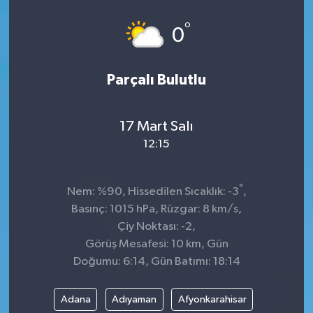
°
0
Parçalı Bulutlu
17 Mart Salı
12:15
°
Nem: %90, Hissedilen Sıcaklık: -3
,
Basınç: 1015 hPa, Rüzgar: 8 km/s,
Çiy Noktası: -2,
Görüş Mesafesi: 10 km, Gün
Doğumu: 6:14, Gün Batımı: 18:14
Adana
Adıyaman
Afyonkarahisar