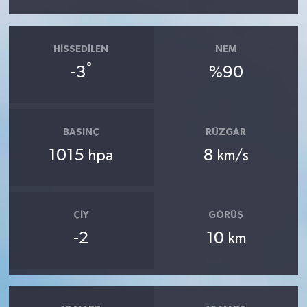
HISSEDILEN
NEM
°
-3
%90
BASINÇ
RÜZGAR
1015
8
hpa
km/s
ÇIY
GÖRÜŞ
-2
10
km