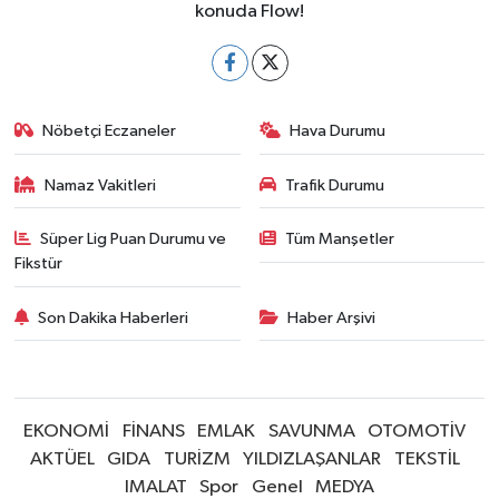
konuda Flow!
Nöbetçi Eczaneler
Hava Durumu
Namaz Vakitleri
Trafik Durumu
Süper Lig Puan Durumu ve
Tüm Manşetler
Fikstür
Son Dakika Haberleri
Haber Arşivi
EKONOMİ
FİNANS
EMLAK
SAVUNMA
OTOMOTİV
AKTÜEL
GIDA
TURİZM
YILDIZLAŞANLAR
TEKSTİL
IMALAT
Spor
Genel
MEDYA