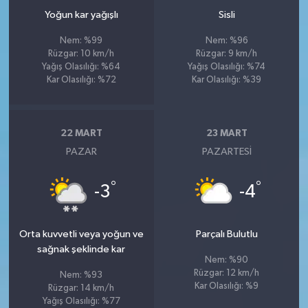
Yoğun kar yağışlı
Sisli
Nem: %99
Nem: %96
Rüzgar: 10 km/h
Rüzgar: 9 km/h
Yağış Olasılığı: %64
Yağış Olasılığı: %74
Kar Olasılığı: %72
Kar Olasılığı: %39
22 MART
23 MART
PAZAR
PAZARTESI
°
°
-3
-4
Orta kuvvetli veya yoğun ve
Parçalı Bulutlu
sağnak şeklinde kar
Nem: %90
Rüzgar: 12 km/h
Nem: %93
Kar Olasılığı: %9
Rüzgar: 14 km/h
Yağış Olasılığı: %77