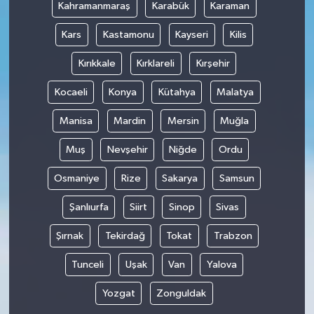
Kahramanmaraş
Karabük
Karaman
Kars
Kastamonu
Kayseri
Kilis
Kırıkkale
Kırklareli
Kırşehir
Kocaeli
Konya
Kütahya
Malatya
Manisa
Mardin
Mersin
Muğla
Muş
Nevşehir
Niğde
Ordu
Osmaniye
Rize
Sakarya
Samsun
Şanlıurfa
Siirt
Sinop
Sivas
Şırnak
Tekirdağ
Tokat
Trabzon
Tunceli
Uşak
Van
Yalova
Yozgat
Zonguldak