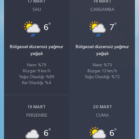
17 MART
18 MART
SALI
ÇARŞAMBA
°
°
6
7
Bölgesel düzensiz yağmur
Bölgesel düzensiz yağmur
yağışlı
yağışlı
Nem: %79
Nem: %73
Rüzgar: 9 km/h
Rüzgar: 13 km/h
Yağış Olasılığı: %89
Yağış Olasılığı: %72
Kar Olasılığı: %4
19 MART
20 MART
PERŞEMBE
CUMA
°
°
6
6