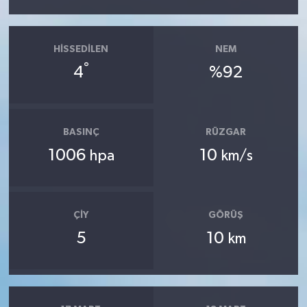
HISSEDILEN
NEM
°
4
%92
BASINÇ
RÜZGAR
1006
10
hpa
km/s
ÇIY
GÖRÜŞ
5
10
km