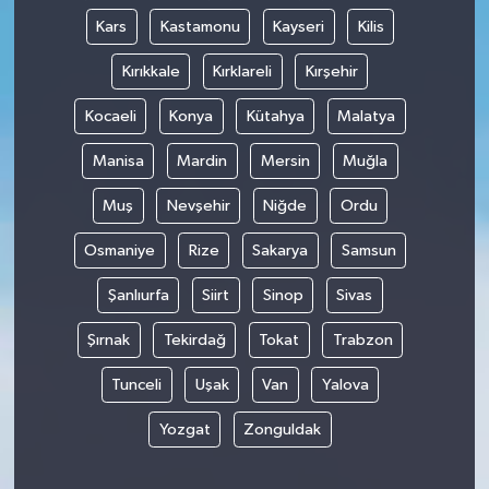
Kars
Kastamonu
Kayseri
Kilis
Kırıkkale
Kırklareli
Kırşehir
Kocaeli
Konya
Kütahya
Malatya
Manisa
Mardin
Mersin
Muğla
Muş
Nevşehir
Niğde
Ordu
Osmaniye
Rize
Sakarya
Samsun
Şanlıurfa
Siirt
Sinop
Sivas
Şırnak
Tekirdağ
Tokat
Trabzon
Tunceli
Uşak
Van
Yalova
Yozgat
Zonguldak