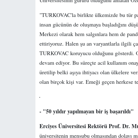
Üniversitesinin gururu olduğunu anlatan Özd
"TURKOVAC'la birlikte ülkemizde bu tür pan
insan gücünün de oluşmaya başladığını düş
Merkezi olarak hem salgınlara hem de pande
ettiriyoruz. Halen şu an varyantlarla ilgili 
TURKOVAC koruyucu olduğunu gösterdi. Omic
devam ediyor. Bu süreçte acil kullanım onay
üretilip belki aşıya ihtiyacı olan ülkelere
olan birçok kişi var. Emeği geçen herkese 
- "50 yıldır yapılmayan bir iş başarıldı"
Erciyes Üniversitesi Rektörü Prof. Dr. M
üniversitenin mensubu olmasından dolayı mut