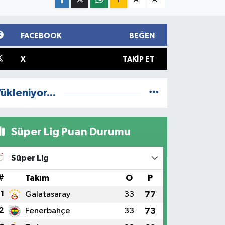
FACEBOOK
BEĞEN
X
TAKIP ET
ükleniyor...
Süper Lig Puan Durumu
Süper Lig
#
Takım
O
P
1
Galatasaray
33
77
2
Fenerbahçe
33
73