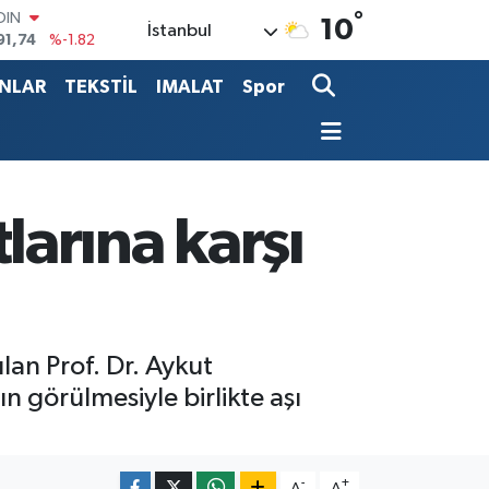
OIN
°
10
İstanbul
91,74
%-1.82
AR
3620
%0.02
ANLAR
TEKSTİL
IMALAT
Spor
O
8690
%0.19
LİN
0380
%0.18
TIN
2,09000
%0.19
arına karşı
100
98,00
%0
lan Prof. Dr. Aykut
n görülmesiyle birlikte aşı
-
+
A
A