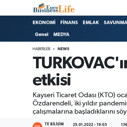
Nöbetçi Eczaneler
EKONOMİ
FİNANS
EMLAK
SAVUNM
Genel
MEDYA
Hava Durumu
HABERLER
NEWS
Namaz Vakitleri
TURKOVAC'ın 
Trafik Durumu
etkisi
Süper Lig Puan Durumu ve Fikstür
Tüm Manşetler
Kayseri Ticaret Odası (KTO) ocak
Özdarendeli, iki yıldır pandemin
Son Dakika Haberleri
çalışmalarına başladıklarını söy
Haber Arşivi
TE BILIŞIM
25.01.2022 - 19:03
13