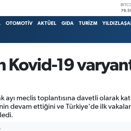
BITC
79.5
DOL
45,4
A
OTOMOTİV
AKTÜEL
GIDA
TURİZM
YILDIZLAŞ
EUR
53,3
STER
61,6
G.AL
686
Kovid-19 varyantl
BİST
14.5
 ayı meclis toplantısına davetli olarak katı
in devam ettiğini ve Türkiye'de ilk vakaları
ledi.
6