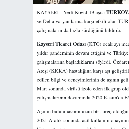
TURKOVAC'
KAYSERİ - Yerli Kovid-19 aşısı
ve Delta varyantlarına karşı etkili olan TU
çalışmaların da hızla sürdüğünü bildirdi.
Kayseri Ticaret Odası
(KTO) ocak ayı mecli
yıldır pandeminin devam ettiğini ve Türkiye'
çalışmalarına başladıklarını söyledi. Özda
Ateşi (KKKA) hastalığına karşı aşı geliştiril
edilen bilgi ve deneyimlerinin de aşının gel
Mart sonunda virüsü izole eden ilk grup old
çalışmalarının devamında 2020 Kasım'da FAZ-
Aşının bulunmasının uzun bir süreç olduğ
2021 Aralık sonunda acil kullanım onayını