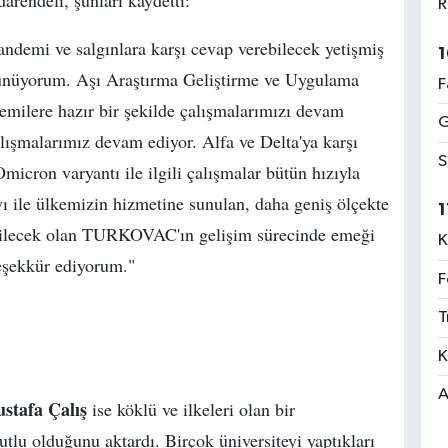
arendeli, şunları kaydetti:
R
demi ve salgınlara karşı cevap verebilecek yetişmiş
1
ünüyorum. Aşı Araştırma Geliştirme ve Uygulama
F
milere hazır bir şekilde çalışmalarımızı devam
G
çalışmalarımız devam ediyor. Alfa ve Delta'ya karşı
S
ron varyantı ile ilgili çalışmalar bütün hızıyla
ı ile ülkemizin hizmetine sunulan, daha geniş ölçekte
1
 verilecek olan TURKOVAC'ın gelişim sürecinde emeği
K
teşekkür ediyorum."
F
T
K
A
ustafa Çalış
ise köklü ve ilkeleri olan bir
lu olduğunu aktardı. Birçok üniversiteyi yaptıkları