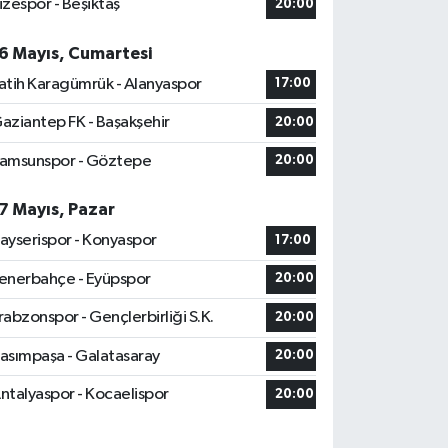
izespor - Beşiktaş
20:00
6 Mayıs, Cumartesi
atih Karagümrük - Alanyaspor
17:00
aziantep FK - Başakşehir
20:00
amsunspor - Göztepe
20:00
7 Mayıs, Pazar
ayserispor - Konyaspor
17:00
enerbahçe - Eyüpspor
20:00
rabzonspor - Gençlerbirliği S.K.
20:00
asımpaşa - Galatasaray
20:00
ntalyaspor - Kocaelispor
20:00